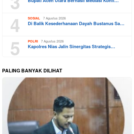
3
Bupati Aceh Utara Berhasil Mediasi Konfl…
4
7 Agustus 2026
SOSIAL
Di Balik Kesederhanaan Dayah Bustanus Sa…
5
7 Agustus 2026
POLRI
Kapolres Nias Jalin Sinergitas Strategis…
PALING BANYAK DILIHAT