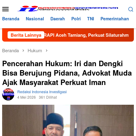
Loncat
Menu
ke
Mobile
konten
Beranda
Nasional
Daerah
Polri
TNI
Pemerintahan
wil VI RAPI Aceh Tamiang, Perkuat Silaturahmi dan Sinergi Ke
Berita Lainnya
Beranda
Hukum
Pencerahan Hukum: Iri dan Dengki
Bisa Berujung Pidana, Advokat Muda
Ajak Masyarakat Perkuat Iman
Redaksi Indonesia Investigasi
4 Mei 2026
361 Dilihat