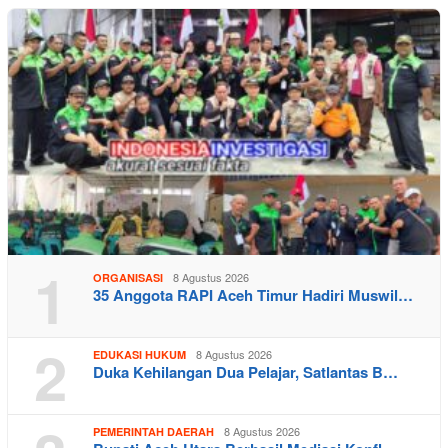
1
8 Agustus 2026
ORGANISASI
35 Anggota RAPI Aceh Timur Hadiri Muswil…
2
8 Agustus 2026
EDUKASI HUKUM
Duka Kehilangan Dua Pelajar, Satlantas B…
8 Agustus 2026
PEMERINTAH DAERAH