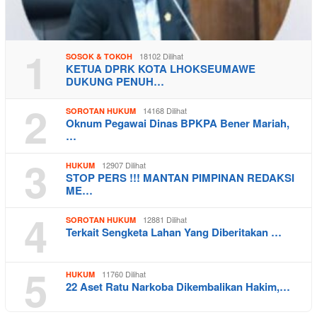
1
18102 Dilihat
SOSOK & TOKOH
KETUA DPRK KOTA LHOKSEUMAWE
DUKUNG PENUH…
2
14168 Dilihat
SOROTAN HUKUM
Oknum Pegawai Dinas BPKPA Bener Mariah,
…
3
12907 Dilihat
HUKUM
STOP PERS !!! MANTAN PIMPINAN REDAKSI
ME…
4
12881 Dilihat
SOROTAN HUKUM
Terkait Sengketa Lahan Yang Diberitakan …
5
11760 Dilihat
HUKUM
22 Aset Ratu Narkoba Dikembalikan Hakim,…