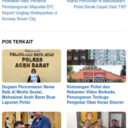
Peletakan Batu Pertama
Kasus Pencurian di Baitussalam,
pos
Pembangunan Mapolda DIY,
Polisi Gerak Cepat Olah TKP
Kapolri Ungkap Kedepankan 4
Konsep Smart City
POS TERKAIT
Dugaan Pencemaran Nama
Keterangan Polisi dan
Baik di Media Sosial,
Rekaman Video Berbeda,
Mahasiswi Aceh Barat Buat
Penanganan Terduga
Laporan Polisi
Pengedar Obat Keras Disorot