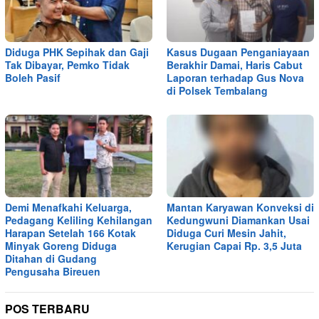
Diduga PHK Sepihak dan Gaji
Kasus Dugaan Penganiayaan
Tak Dibayar, Pemko Tidak
Berakhir Damai, Haris Cabut
Boleh Pasif
Laporan terhadap Gus Nova
di Polsek Tembalang
Demi Menafkahi Keluarga,
Mantan Karyawan Konveksi di
Pedagang Keliling Kehilangan
Kedungwuni Diamankan Usai
Harapan Setelah 166 Kotak
Diduga Curi Mesin Jahit,
Minyak Goreng Diduga
Kerugian Capai Rp. 3,5 Juta
Ditahan di Gudang
Pengusaha Bireuen
POS TERBARU