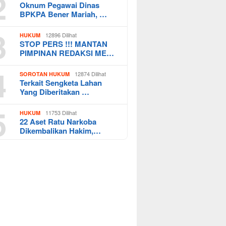
2
Oknum Pegawai Dinas
BPKPA Bener Mariah, …
3
12896 Dilihat
HUKUM
STOP PERS !!! MANTAN
PIMPINAN REDAKSI ME…
4
12874 Dilihat
SOROTAN HUKUM
Terkait Sengketa Lahan
Yang Diberitakan …
5
11753 Dilihat
HUKUM
22 Aset Ratu Narkoba
Dikembalikan Hakim,…