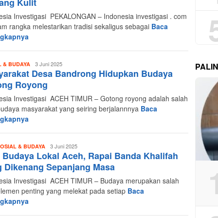
ng Kulit
esia Investigasi PEKALONGAN – Indonesia investigasi . com
am rangka melestarikan tradisi sekaligus sebagai
Baca
ngkapnya
Redaksi
3 Juni 2025
L & BUDAYA
PALI
yarakat Desa Bandrong Hidupkan Budaya
Indonesia
Investigasi
ong Royong
esia Investigasi ACEH TIMUR – Gotong royong adalah salah
budaya masyarakat yang seiring berjalannnya
Baca
ngkapnya
Redaksi
3 Juni 2025
OSIAL & BUDAYA
 Budaya Lokal Aceh, Rapai Banda Khalifah
Indonesia
Investigasi
g Dikenang Sepanjang Masa
esia Investigasi ACEH TIMUR – Budaya merupakan salah
elemen penting yang melekat pada setiap
Baca
ngkapnya