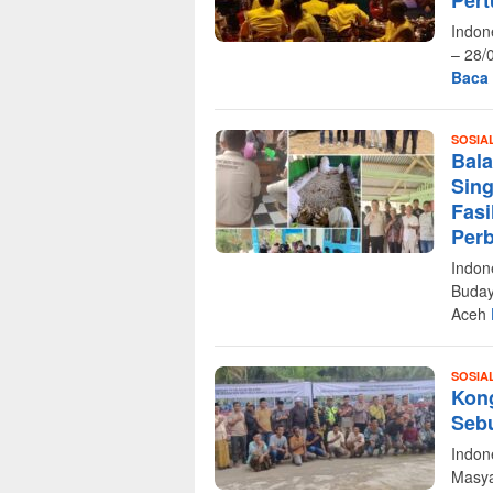
Pert
Indon
– 28/
Baca
SOSIA
Bala
Sing
Fasi
Per
Indon
Buday
Aceh
SOSIA
Kon
Seb
Indon
Masya