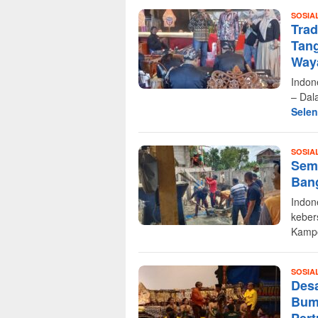
SOSIA
Trad
Tang
Way
Indon
– Dal
Sele
SOSIA
Sem
Ban
Indon
keber
Kamp
SOSIA
Des
Bum