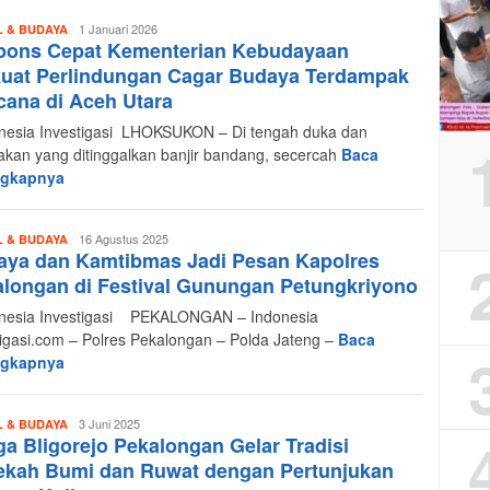
Redaksi
1 Januari 2026
L & BUDAYA
pons Cepat Kementerian Kebudayaan
Indonesia
Investigasi
kuat Perlindungan Cagar Budaya Terdampak
ana di Aceh Utara
esia Investigasi LHOKSUKON – Di tengah duka dan
akan yang ditinggalkan banjir bandang, secercah
Baca
ngkapnya
Redaksi
16 Agustus 2025
L & BUDAYA
aya dan Kamtibmas Jadi Pesan Kapolres
Indonesia
Investigasi
longan di Festival Gunungan Petungkriyono
esia Investigasi PEKALONGAN – Indonesia
tigasi.com – Polres Pekalongan – Polda Jateng –
Baca
ngkapnya
Redaksi
3 Juni 2025
L & BUDAYA
a Bligorejo Pekalongan Gelar Tradisi
Indonesia
Investigasi
ekah Bumi dan Ruwat dengan Pertunjukan