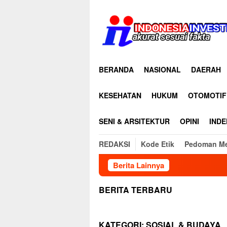
Loncat
ke
konten
BERANDA
NASIONAL
DAERAH
KESEHATAN
HUKUM
OTOMOTIF
SENI & ARSITEKTUR
OPINI
INDE
REDAKSI
Kode Etik
Pedoman Me
Berita Lainnya
𝐆𝐔𝐁𝐄𝐑𝐍𝐔𝐑 𝐒
BERITA TERBARU
KATEGORI:
SOSIAL & BUDAYA