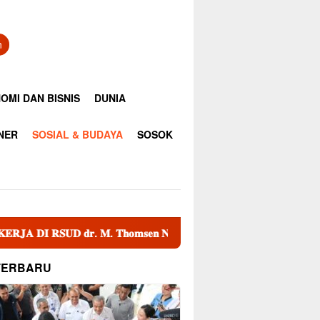
n
OMI DAN BISNIS
DUNIA
INER
SOSIAL & BUDAYA
SOSOK
𝐫. 𝐌. 𝐓𝐡𝐨𝐦𝐬𝐞𝐧 𝐍𝐢𝐚𝐬
Sekda Banda Aceh dan Para Asis
TERBARU