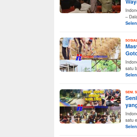
Waya
Indon
– Dal
Sele
SOSIA
Mas
Got
Indon
satu 
Sele
,
SENI
S
Seni
yan
Indon
satu 
Sele