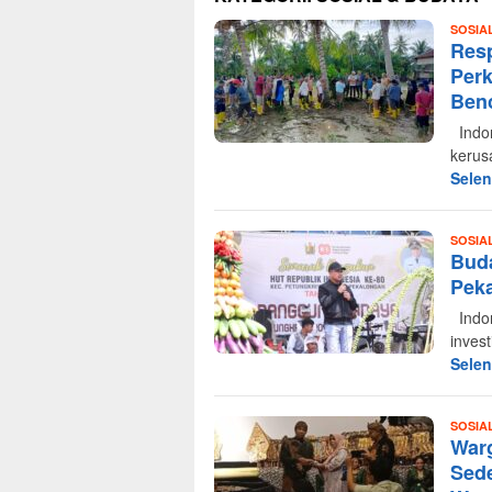
SOSIA
Res
Per
Benc
Indon
kerus
Sele
SOSIA
Bud
Peka
Indon
inves
Sele
SOSIA
Warg
Sed