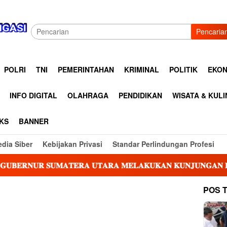
Pencaria
POLRI
TNI
PEMERINTAHAN
KRIMINAL
POLITIK
EKON
INFO DIGITAL
OLAHRAGA
PENDIDIKAN
WISATA & KUL
KS
BANNER
dia Siber
Kebijakan Privasi
Standar Perlindungan Profesi
𝐔𝐌𝐀𝐓𝐄𝐑𝐀 𝐔𝐓𝐀𝐑𝐀 𝐌𝐄𝐋𝐀𝐊𝐔𝐊𝐀𝐍 𝐊𝐔𝐍𝐉𝐔𝐍𝐆𝐀𝐍 𝐊𝐄𝐑𝐉𝐀 𝐃𝐈 𝐑𝐒𝐔𝐃 
POS 