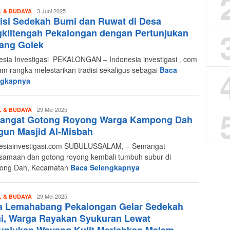
Redaksi
3 Juni 2025
L & BUDAYA
isi Sedekah Bumi dan Ruwat di Desa
Indonesia
Investigasi
kiltengah Pekalongan dengan Pertunjukan
ang Golek
esia Investigasi PEKALONGAN – Indonesia investigasi . com
am rangka melestarikan tradisi sekaligus sebagai
Baca
ngkapnya
Redaksi
29 Mei 2025
L & BUDAYA
angat Gotong Royong Warga Kampong Dah
Indonesia
Investigasi
gun Masjid Al-Misbah
esiainvestigasi.com SUBULUSSALAM, – Semangat
samaan dan gotong royong kembali tumbuh subur di
ong Dah, Kecamatan
Baca Selengkapnya
Redaksi
29 Mei 2025
L & BUDAYA
a Lemahabang Pekalongan Gelar Sedekah
Indonesia
Investigasi
i, Warga Rayakan Syukuran Lewat