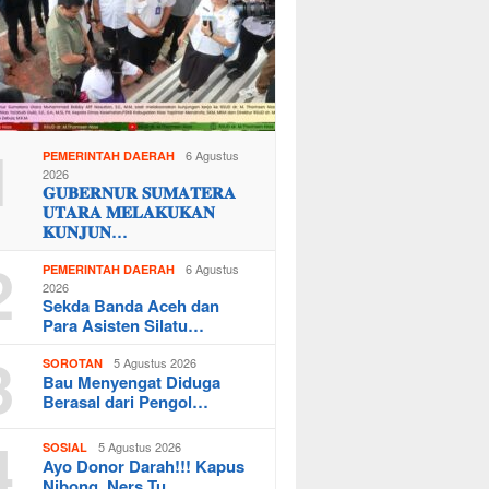
1
6 Agustus
PEMERINTAH DAERAH
2026
𝐆𝐔𝐁𝐄𝐑𝐍𝐔𝐑 𝐒𝐔𝐌𝐀𝐓𝐄𝐑𝐀
𝐔𝐓𝐀𝐑𝐀 𝐌𝐄𝐋𝐀𝐊𝐔𝐊𝐀𝐍
𝐊𝐔𝐍𝐉𝐔𝐍…
2
6 Agustus
PEMERINTAH DAERAH
2026
Sekda Banda Aceh dan
Para Asisten Silatu…
3
5 Agustus 2026
SOROTAN
Bau Menyengat Diduga
Berasal dari Pengol…
4
5 Agustus 2026
SOSIAL
Ayo Donor Darah!!! Kapus
Nibong, Ners Tu…