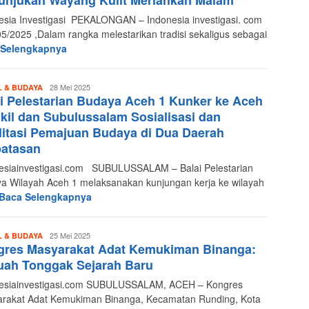
unjukan Wayang Kulit Meriahkan Malam
esia Investigasi PEKALONGAN – Indonesia investigasi. com
05/2025 ,Dalam rangka melestarikan tradisi sekaligus sebagai
 Selengkapnya
Redaksi
28 Mei 2025
L & BUDAYA
i Pelestarian Budaya Aceh 1 Kunker ke Aceh
Indonesia
Investigasi
kil dan Subulussalam Sosialisasi dan
litasi Pemajuan Budaya di Dua Daerah
batasan
esiainvestigasi.com SUBULUSSALAM – Balai Pelestarian
a Wilayah Aceh 1 melaksanakan kunjungan kerja ke wilayah
Baca Selengkapnya
Redaksi
25 Mei 2025
L & BUDAYA
gres Masyarakat Adat Kemukiman Binanga:
Indonesia
Investigasi
uah Tonggak Sejarah Baru
esiainvestigasi.com SUBULUSSALAM, ACEH – Kongres
rakat Adat Kemukiman Binanga, Kecamatan Runding, Kota