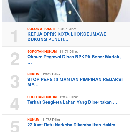
1
18107 Dilihat
SOSOK & TOKOH
KETUA DPRK KOTA LHOKSEUMAWE
DUKUNG PENUH…
2
14174 Dilihat
SOROTAN HUKUM
Oknum Pegawai Dinas BPKPA Bener Mariah,
…
3
12913 Dilihat
HUKUM
STOP PERS !!! MANTAN PIMPINAN REDAKSI
ME…
4
12882 Dilihat
SOROTAN HUKUM
Terkait Sengketa Lahan Yang Diberitakan …
5
11763 Dilihat
HUKUM
22 Aset Ratu Narkoba Dikembalikan Hakim,…