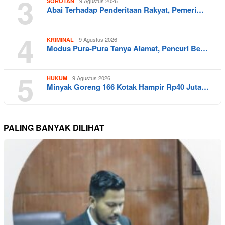
3
9 Agustus 2026
SOROTAN
Abai Terhadap Penderitaan Rakyat, Pemeri…
4
9 Agustus 2026
KRIMINAL
Modus Pura-Pura Tanya Alamat, Pencuri Be…
5
9 Agustus 2026
HUKUM
Minyak Goreng 166 Kotak Hampir Rp40 Juta…
PALING BANYAK DILIHAT