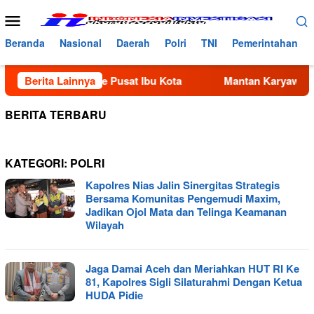
Loncat
Menu
ke
Mobile
konten
Beranda
Nasional
Daerah
Polri
TNI
Pemerintahan
 Bermigrasi Ke Pusat Ibu Kota
Berita Lainnya
Mantan Karyawan Tertang
BERITA TERBARU
KATEGORI:
POLRI
Kapolres Nias Jalin Sinergitas Strategis
Bersama Komunitas Pengemudi Maxim,
Jadikan Ojol Mata dan Telinga Keamanan
Wilayah
Jaga Damai Aceh dan Meriahkan HUT RI Ke
81, Kapolres Sigli Silaturahmi Dengan Ketua
HUDA Pidie