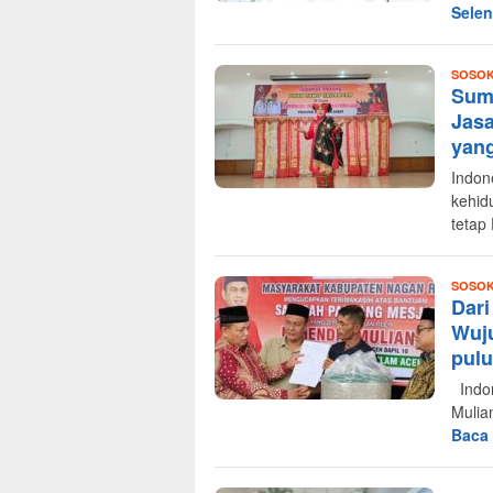
Sele
SOSO
Sum
Jasa
yang
Indon
kehid
tetap
SOSO
Dari
Wuju
pulu
Indon
Mulia
Baca