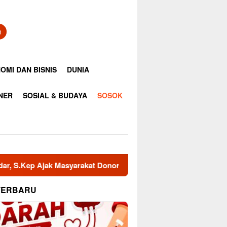
n
OMI DAN BISNIS
DUNIA
INER
SOSIAL & BUDAYA
SOSOK
k Masyarakat Donor Darah Sambut HUT RI ke-81
Masyara
TERBARU