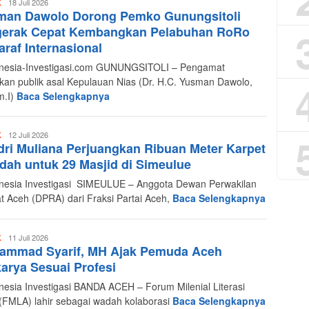
Redaksi
18 Juli 2026
K
man Dawolo Dorong Pemko Gunungsitoli
Indonesia
Investigasi
gerak Cepat Kembangkan Pelabuhan RoRo
araf Internasional
esia-Investigasi.com GUNUNGSITOLI – Pengamat
akan publik asal Kepulauan Nias (Dr. H.C. Yusman Dawolo,
m.I)
Baca Selengkapnya
Redaksi
12 Juli 2026
K
ri Muliana Perjuangkan Ribuan Meter Karpet
Indonesia
Investigasi
dah untuk 29 Masjid di Simeulue
esia Investigasi SIMEULUE – Anggota Dewan Perwakilan
t Aceh (DPRA) dari Fraksi Partai Aceh,
Baca Selengkapnya
Redaksi
11 Juli 2026
K
ammad Syarif, MH Ajak Pemuda Aceh
Indonesia
Investigasi
arya Sesuai Profesi
esia Investigasi BANDA ACEH – Forum Milenial Literasi
(FMLA) lahir sebagai wadah kolaborasi
Baca Selengkapnya