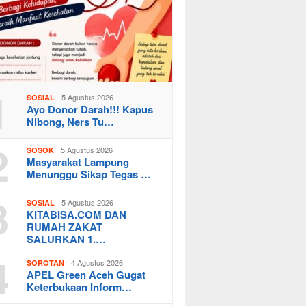
1
5 Agustus 2026
SOSIAL
Ayo Donor Darah!!! Kapus
Nibong, Ners Tu…
2
5 Agustus 2026
SOSOK
Masyarakat Lampung
Menunggu Sikap Tegas …
3
5 Agustus 2026
SOSIAL
KITABISA.COM DAN
RUMAH ZAKAT
SALURKAN 1.…
4
4 Agustus 2026
SOROTAN
APEL Green Aceh Gugat
Keterbukaan Inform…