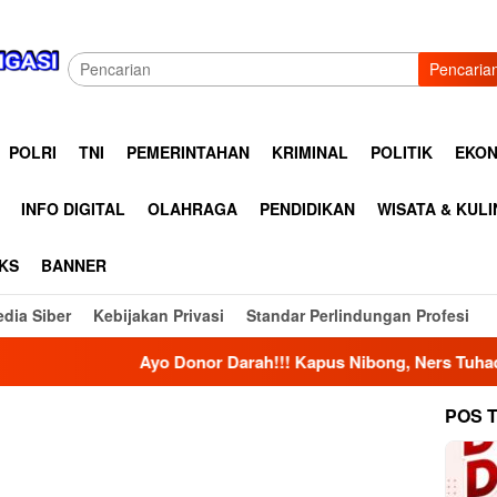
Pencaria
POLRI
TNI
PEMERINTAHAN
KRIMINAL
POLITIK
EKON
INFO DIGITAL
OLAHRAGA
PENDIDIKAN
WISATA & KUL
KS
BANNER
dia Siber
Kebijakan Privasi
Standar Perlindungan Profesi
Ayo Donor Darah!!! Kapus Nibong, Ners Tuhadar, S.Kep Aja
POS 