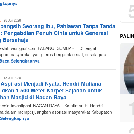
ngkapnya
Redaksi
28 Juli 2026
K
bangsih Seorang Ibu, Pahlawan Tanpa Tanda
Indonesia
Investigasi
: Pengabdian Penuh Cinta untuk Generasi
PALI
 Bersahaja
esiaInvestigasi.com PADANG, SUMBAR – Di tengah
upan masyarakat yang terus bergerak cepat, sosok guru
Baca Selengkapnya
Redaksi
18 Juli 2026
K
 Aspirasi Menjadi Nyata, Hendri Muliana
Indonesia
Investigasi
dkan 1.500 Meter Karpet Sajadah untuk
han Masjid di Nagan Raya
esia Investigasi NAGAN RAYA – Komitmen H. Hendri
na dalam memperjuangkan aspirasi masyarakat Kabupaten
 Selengkapnya