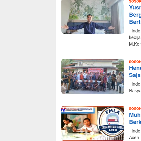
SOSO
Yus
Ber
Bert
Indon
kebij
M.Ko
SOSO
Hend
Saja
Indon
Rakya
SOSO
Muh
Berk
Indon
Aceh 