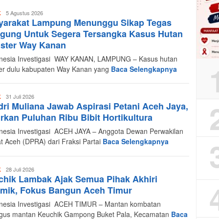
Redaksi
5 Agustus 2026
K
yarakat Lampung Menunggu Sikap Tegas
Indonesia
Investigasi
agung Untuk Segera Tersangka Kasus Hutan
ister Way Kanan
esia Investigasi WAY KANAN, LAMPUNG – Kasus hutan
ter dulu kabupaten Way Kanan yang
Baca Selengkapnya
Redaksi
31 Juli 2026
K
ri Muliana Jawab Aspirasi Petani Aceh Jaya,
Indonesia
Investigasi
rkan Puluhan Ribu Bibit Hortikultura
esia Investigasi ACEH JAYA – Anggota Dewan Perwakilan
t Aceh (DPRA) dari Fraksi Partai
Baca Selengkapnya
Redaksi
28 Juli 2026
K
hik Lambak Ajak Semua Pihak Akhiri
Indonesia
Investigasi
emik, Fokus Bangun Aceh Timur
esia Investigasi ACEH TIMUR – Mantan kombatan
igus mantan Keuchik Gampong Buket Pala, Kecamatan
Baca