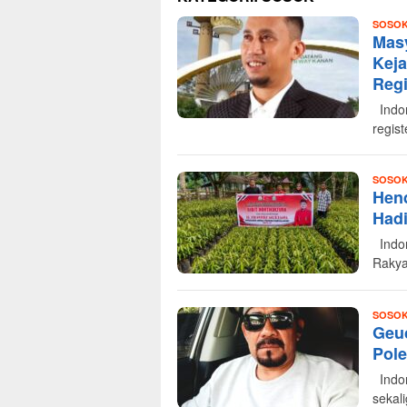
SOSO
Mas
Kej
Reg
Indon
regis
SOSO
Hend
Hadi
Indon
Rakya
SOSO
Geuc
Pol
Indon
sekal