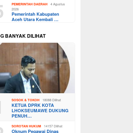
5
4 Agustus
PEMERINTAH DAERAH
2026
Pemerintah Kabupaten
Aceh Utara Kembali …
NG BANYAK DILIHAT
1
18088 Dilihat
SOSOK & TOKOH
KETUA DPRK KOTA
LHOKSEUMAWE DUKUNG
PENUH…
2
14157 Dilihat
SOROTAN HUKUM
Oknum Pegawai Dinas