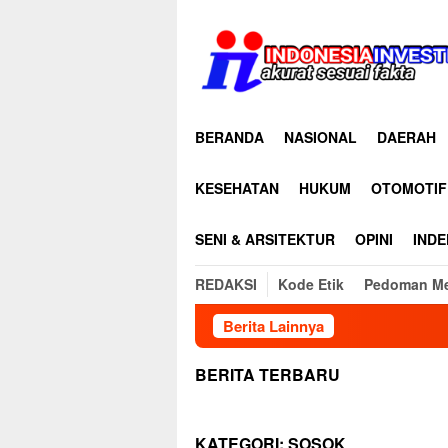
Loncat
ke
konten
BERANDA
NASIONAL
DAERAH
KESEHATAN
HUKUM
OTOMOTIF
SENI & ARSITEKTUR
OPINI
INDE
REDAKSI
Kode Etik
Pedoman Me
Berita Lainnya
BERITA TERBARU
KATEGORI:
SOSOK