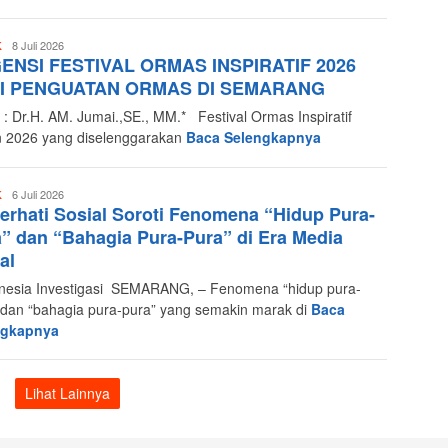
Redaksi
8 Juli 2026
K
ENSI FESTIVAL ORMAS INSPIRATIF 2026
Indonesia
Investigasi
I PENGUATAN ORMAS DI SEMARANG
: Dr.H. AM. Jumai.,SE., MM.* Festival Ormas Inspiratif
 2026 yang diselenggarakan
Baca Selengkapnya
Redaksi
6 Juli 2026
K
rhati Sosial Soroti Fenomena “Hidup Pura-
Indonesia
Investigasi
” dan “Bahagia Pura-Pura” di Era Media
al
esia Investigasi SEMARANG, – Fenomena “hidup pura-
 dan “bahagia pura-pura” yang semakin marak di
Baca
ngkapnya
Lihat Lainnya