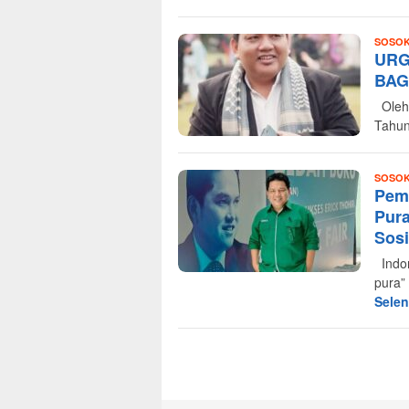
SOSO
URG
BAG
Oleh 
Tahun
SOSO
Peme
Pura
Sosi
Indon
pura”
Sele