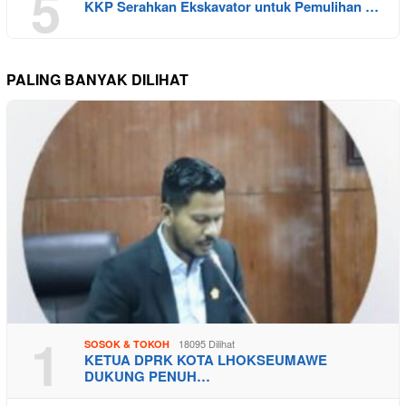
5
KKP Serahkan Ekskavator untuk Pemulihan …
PALING BANYAK DILIHAT
1
18095 Dilihat
SOSOK & TOKOH
KETUA DPRK KOTA LHOKSEUMAWE
DUKUNG PENUH…