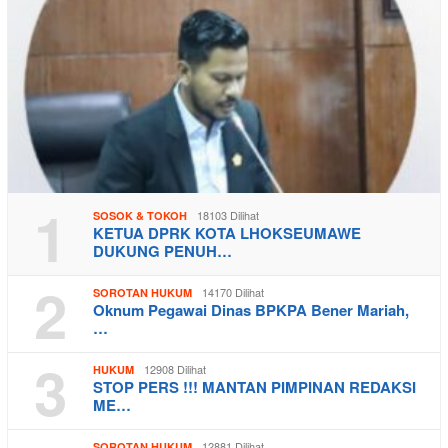
1
18103 Dilihat
SOSOK & TOKOH
KETUA DPRK KOTA LHOKSEUMAWE
DUKUNG PENUH…
2
14170 Dilihat
SOROTAN HUKUM
Oknum Pegawai Dinas BPKPA Bener Mariah,
…
3
12908 Dilihat
HUKUM
STOP PERS !!! MANTAN PIMPINAN REDAKSI
ME…
12881 Dilihat
SOROTAN HUKUM