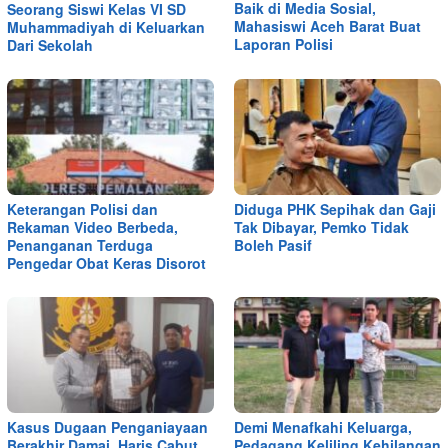
Baik di Media Sosial,
Seorang Siswi Kelas VI SD
Mahasiswi Aceh Barat Buat
Muhammadiyah di Keluarkan
Laporan Polisi
Dari Sekolah
Keterangan Polisi dan
Diduga PHK Sepihak dan Gaji
Rekaman Video Berbeda,
Tak Dibayar, Pemko Tidak
Penanganan Terduga
Boleh Pasif
Pengedar Obat Keras Disorot
Kasus Dugaan Penganiayaan
Demi Menafkahi Keluarga,
Berakhir Damai, Haris Cabut
Pedagang Keliling Kehilangan