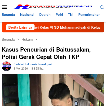
Loncat
Menu
ke
Mobile
konten
Beranda
Nasional
Daerah
Polri
TNI
Pemerintahan
ng Siswi Kelas VI SD Muhammadiyah di Keluarkan Dari Sekolah
Berita Lainnya
Beranda
Hukum
Kasus Pencurian di Baitussalam,
Polisi Gerak Cepat Olah TKP
Redaksi Indonesia Investigasi
4 Mei 2026
183 Dilihat