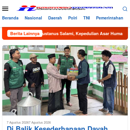
Loncat
Menu
ke
Mobile
konten
Beranda
Nasional
Daerah
Polri
TNI
Pemerintahan
an Dayah Bustanus Salami, Kepedulian Asar Humanity dan Mah
Berita Lainnya
7 Agustus 2026
7 Agustus 2026
Di Balik Kesederhanaan Dayah