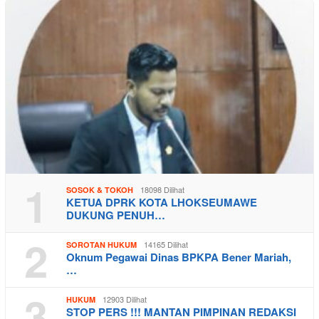
1
18098 Dilihat
SOSOK & TOKOH
KETUA DPRK KOTA LHOKSEUMAWE
DUKUNG PENUH…
2
14165 Dilihat
SOROTAN HUKUM
Oknum Pegawai Dinas BPKPA Bener Mariah,
…
3
12903 Dilihat
HUKUM
STOP PERS !!! MANTAN PIMPINAN REDAKSI