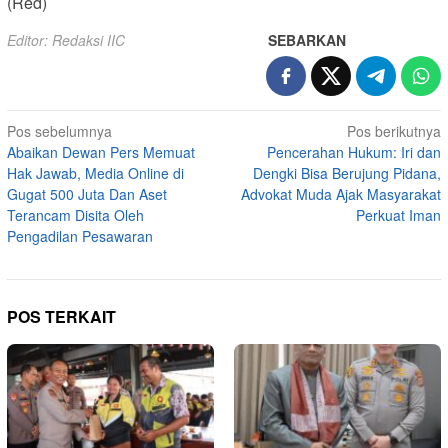
(Red)
Editor: Redaksi IIC
SEBARKAN
Navigasi
Pos sebelumnya
Pos berikutnya
Abaikan Dewan Pers Memuat
Pencerahan Hukum: Iri dan
pos
Hak Jawab, Media Online di
Dengki Bisa Berujung Pidana,
Gugat 500 Juta Dan Aset
Advokat Muda Ajak Masyarakat
Terancam Disita Oleh
Perkuat Iman
Pengadilan Pesawaran
POS TERKAIT