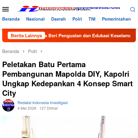
Loncat
Menu
ke
Mobile
konten
Beranda
Nasional
Daerah
Polri
TNI
Pemerintahan
jar, Satlantas Beri Penguatan dan Edukasi Keselamatan di MAN 
Berita Lainnya
Beranda
Polri
Peletakan Batu Pertama
Pembangunan Mapolda DIY, Kapolri
Ungkap Kedepankan 4 Konsep Smart
City
Redaksi Indonesia Investigasi
4 Mei 2026
127 Dilihat