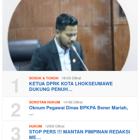
1
18100 Dilihat
SOSOK & TOKOH
KETUA DPRK KOTA LHOKSEUMAWE
DUKUNG PENUH…
2
14166 Dilihat
SOROTAN HUKUM
Oknum Pegawai Dinas BPKPA Bener Mariah,
…
3
12906 Dilihat
HUKUM
STOP PERS !!! MANTAN PIMPINAN REDAKSI
ME…