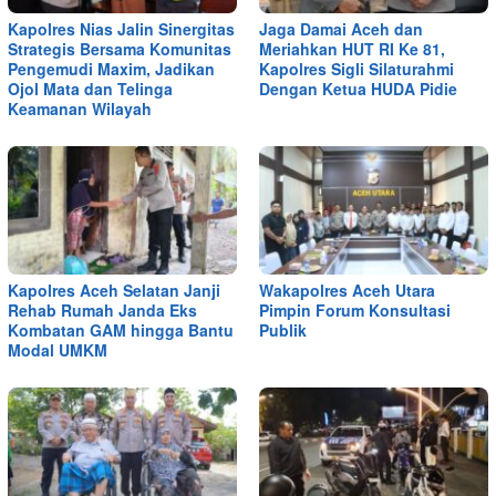
Kapolres Nias Jalin Sinergitas
Jaga Damai Aceh dan
Strategis Bersama Komunitas
Meriahkan HUT RI Ke 81,
Pengemudi Maxim, Jadikan
Kapolres Sigli Silaturahmi
Ojol Mata dan Telinga
Dengan Ketua HUDA Pidie
Keamanan Wilayah
Kapolres Aceh Selatan Janji
Wakapolres Aceh Utara
Rehab Rumah Janda Eks
Pimpin Forum Konsultasi
Kombatan GAM hingga Bantu
Publik
Modal UMKM