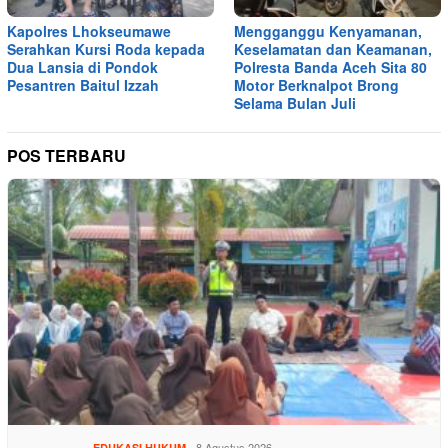
Kapolres Lhokseumawe
Mengganggu Kenyamanan,
Serahkan Kursi Roda kepada
Keselamatan dan Keamanan,
Dua Lansia di Pondok
Polresta Banda Aceh Sita 80
Pesantren Baitul Izzah
Motor Berknalpot Brong
Selama Bulan Juli
POS TERBARU
8 Agustus 2026
EDUKASI HUKUM