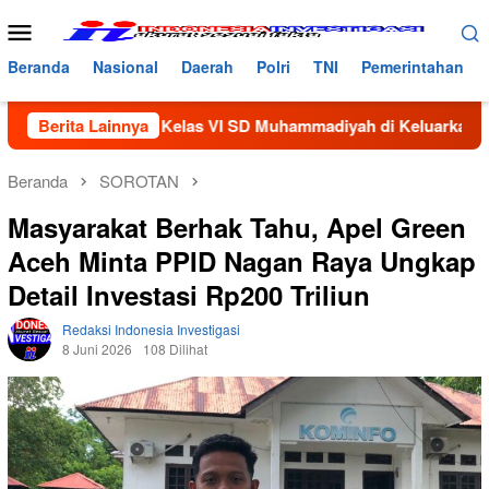
Loncat
Menu
ke
Mobile
konten
Beranda
Nasional
Daerah
Polri
TNI
Pemerintahan
 Siswi Kelas VI SD Muhammadiyah di Keluarkan Dari Sekolah
Berita Lainnya
Beranda
SOROTAN
Masyarakat Berhak Tahu, Apel Green
Aceh Minta PPID Nagan Raya Ungkap
Detail Investasi Rp200 Triliun
Redaksi Indonesia Investigasi
8 Juni 2026
108 Dilihat