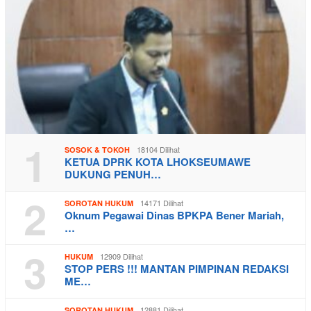
1
18104 Dilihat
SOSOK & TOKOH
KETUA DPRK KOTA LHOKSEUMAWE
DUKUNG PENUH…
2
14171 Dilihat
SOROTAN HUKUM
Oknum Pegawai Dinas BPKPA Bener Mariah,
…
3
12909 Dilihat
HUKUM
STOP PERS !!! MANTAN PIMPINAN REDAKSI
ME…
12881 Dilihat
SOROTAN HUKUM