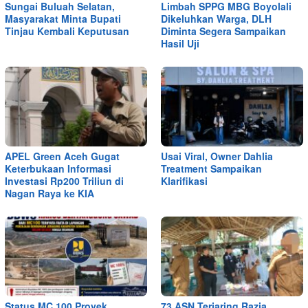
Sungai Buluah Selatan,
Limbah SPPG MBG Boyolali
Masyarakat Minta Bupati
Dikeluhkan Warga, DLH
Tinjau Kembali Keputusan
Diminta Segera Sampaikan
Hasil Uji
APEL Green Aceh Gugat
Usai Viral, Owner Dahlia
Keterbukaan Informasi
Treatment Sampaikan
Investasi Rp200 Triliun di
Klarifikasi
Nagan Raya ke KIA
Status MC 100 Proyek
73 ASN Terjaring Razia