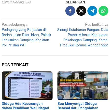
Editor: Redaksi IIC
SEBARKAN
Navigasi
Pos sebelumnya
Pos berikutnya
Pedagang yang Berjualan di
Sinergi Ketahanan Pangan: Duta
pos
Badan Jalan Ditertibkan, Polsek
Petani Milenial Kabupaten
Lhoksukon Dampingi Kegiatan
Pekalongan Dampingi Kompi
Pol PP dan WH
Produksi Koramil Wonopringgo
POS TERKAIT
Diduga Ada Kecurangan
Bau Menyengat Diduga
dalam Pemilihan Wali Nagari
Berasal dari Pengolahan