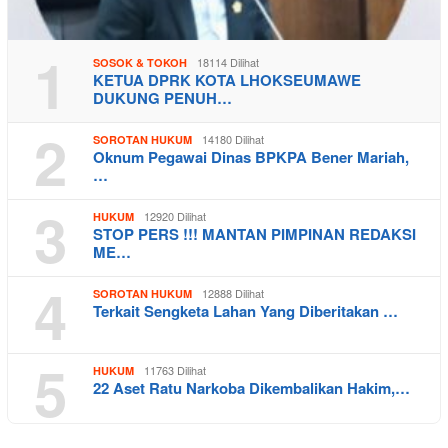
1
18114 Dilihat
SOSOK & TOKOH
KETUA DPRK KOTA LHOKSEUMAWE
DUKUNG PENUH…
2
14180 Dilihat
SOROTAN HUKUM
Oknum Pegawai Dinas BPKPA Bener Mariah,
…
3
12920 Dilihat
HUKUM
STOP PERS !!! MANTAN PIMPINAN REDAKSI
ME…
4
12888 Dilihat
SOROTAN HUKUM
Terkait Sengketa Lahan Yang Diberitakan …
5
11763 Dilihat
HUKUM
22 Aset Ratu Narkoba Dikembalikan Hakim,…