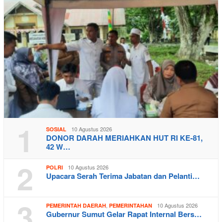
1
10 Agustus 2026
SOSIAL
DONOR DARAH MERIAHKAN HUT RI KE-81,
42 W…
2
10 Agustus 2026
POLRI
Upacara Serah Terima Jabatan dan Pelanti…
3
,
10 Agustus 2026
PEMERINTAH DAERAH
PEMERINTAHAN
Gubernur Sumut Gelar Rapat Internal Bers…