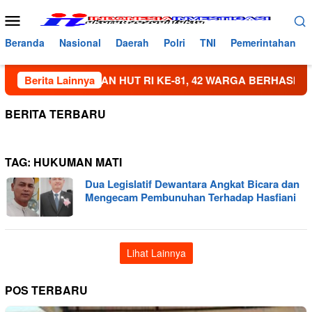
Loncat
Menu
ke
Mobile
konten
Beranda
Nasional
Daerah
Polri
TNI
Pemerintahan
RAH MERIAHKAN HUT RI KE-81, 42 WARGA BERHASIL ME
Berita Lainnya
BERITA TERBARU
TAG:
HUKUMAN MATI
Dua Legislatif Dewantara Angkat Bicara dan
Mengecam Pembunuhan Terhadap Hasfiani
Lihat Lainnya
POS TERBARU