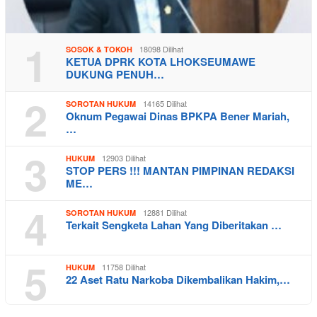
1
18098 Dilihat
SOSOK & TOKOH
KETUA DPRK KOTA LHOKSEUMAWE
DUKUNG PENUH…
2
14165 Dilihat
SOROTAN HUKUM
Oknum Pegawai Dinas BPKPA Bener Mariah,
…
3
12903 Dilihat
HUKUM
STOP PERS !!! MANTAN PIMPINAN REDAKSI
ME…
4
12881 Dilihat
SOROTAN HUKUM
Terkait Sengketa Lahan Yang Diberitakan …
5
11758 Dilihat
HUKUM
22 Aset Ratu Narkoba Dikembalikan Hakim,…