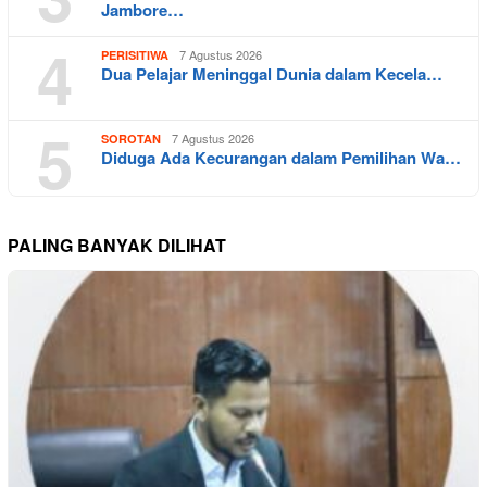
Jambore…
4
7 Agustus 2026
PERISITIWA
Dua Pelajar Meninggal Dunia dalam Kecela…
5
7 Agustus 2026
SOROTAN
Diduga Ada Kecurangan dalam Pemilihan Wa…
PALING BANYAK DILIHAT