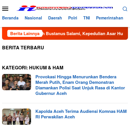
Loncat
Menu
ke
Mobile
konten
Beranda
Nasional
Daerah
Polri
TNI
Pemerintahan
erhanaan Dayah Bustanus Salami, Kepedulian Asar Humanity d
Berita Lainnya
BERITA TERBARU
KATEGORI:
HUKUM & HAM
Provokasi Hingga Menurunkan Bendera
Merah Putih, Enam Orang Demonstran
Diamankan Polisi Saat Unjuk Rasa di Kantor
Gubernur Aceh
Kapolda Aceh Terima Audiensi Komnas HAM
RI Perwakilan Aceh