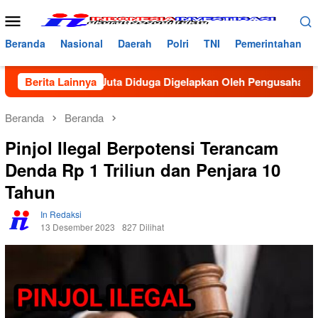
Loncat
Menu
ke
Mobile
konten
Beranda
Nasional
Daerah
Polri
TNI
Pemerintahan
r Rp40 Juta Diduga Digelapkan Oleh Pengusaha Bireun, Pedaga
Berita Lainnya
Beranda
Beranda
Pinjol Ilegal Berpotensi Terancam
Denda Rp 1 Triliun dan Penjara 10
Tahun
In Redaksi
13 Desember 2023
827 Dilihat