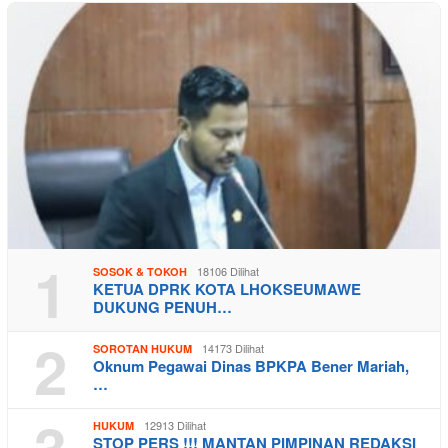
1
18106 Dilihat
SOSOK & TOKOH
KETUA DPRK KOTA LHOKSEUMAWE
DUKUNG PENUH…
2
14173 Dilihat
SOROTAN HUKUM
Oknum Pegawai Dinas BPKPA Bener Mariah,
…
3
12913 Dilihat
HUKUM
STOP PERS !!! MANTAN PIMPINAN REDAKSI