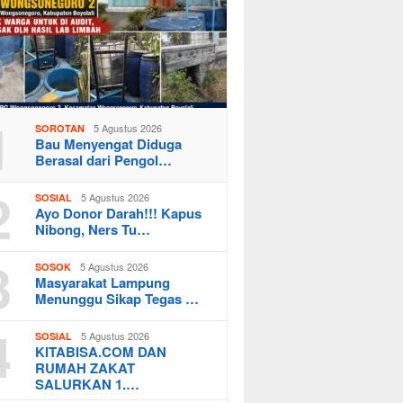
1
5 Agustus 2026
SOROTAN
Bau Menyengat Diduga
Berasal dari Pengol…
2
5 Agustus 2026
SOSIAL
Ayo Donor Darah!!! Kapus
Nibong, Ners Tu…
3
5 Agustus 2026
SOSOK
Masyarakat Lampung
Menunggu Sikap Tegas …
4
5 Agustus 2026
SOSIAL
KITABISA.COM DAN
RUMAH ZAKAT
SALURKAN 1.…