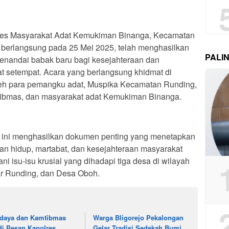
es Masyarakat Adat Kemukiman Binanga, Kecamatan
 berlangsung pada 25 Mei 2025, telah menghasilkan
PALI
enandai babak baru bagi kesejahteraan dan
 setempat. Acara yang berlangsung khidmat di
oleh para pemangku adat, Muspika Kecamatan Runding,
ibmas, dan masyarakat adat Kemukiman Binanga.
 ini menghasilkan dokumen penting yang menetapkan
n hidup, martabat, dan kesejahteraan masyarakat
isu-isu krusial yang dihadapi tiga desa di wilayah
ar Runding, dan Desa Oboh.
daya dan Kamtibmas
Warga Bligorejo Pekalongan
di Pesan Kapolres
Gelar Tradisi Sedekah Bumi