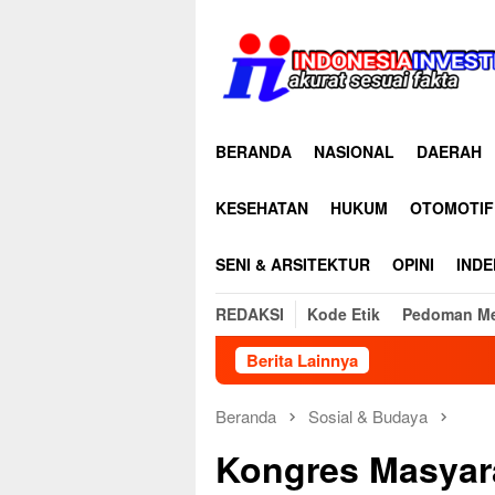
Loncat
ke
konten
BERANDA
NASIONAL
DAERAH
KESEHATAN
HUKUM
OTOMOTIF
SENI & ARSITEKTUR
OPINI
INDE
REDAKSI
Kode Etik
Pedoman Me
Berita Lainnya
Bau Menyengat Di
Beranda
Sosial & Budaya
Kongres Masyar