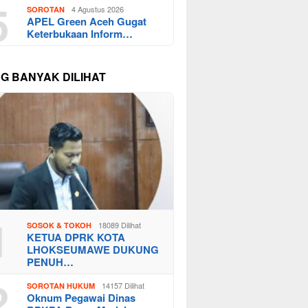
5
4 Agustus 2026
SOROTAN
APEL Green Aceh Gugat
Keterbukaan Inform…
NG BANYAK DILIHAT
1
18089 Dilihat
SOSOK & TOKOH
KETUA DPRK KOTA
LHOKSEUMAWE DUKUNG
PENUH…
2
14157 Dilihat
SOROTAN HUKUM
Oknum Pegawai Dinas