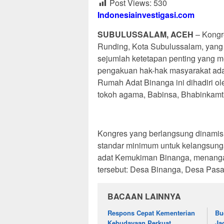
Post Views:
530
Indonesiainvestigasi.com
SUBULUSSALAM, ACEH
– Kongr
Runding, Kota Subulussalam, yang
sejumlah ketetapan penting yang m
pengakuan hak-hak masyarakat adat
Rumah Adat Binanga ini dihadiri 
tokoh agama, Babinsa, Bhabinkamt
Kongres yang berlangsung dinamis
standar minimum untuk kelangsunga
adat Kemukiman Binanga, menangani 
tersebut: Desa Binanga, Desa Pas
BACAAN LAINNYA
Respons Cepat Kementerian
Bu
Kebudayaan Perkuat
Ja