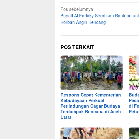
Navigasi
Pos sebelumnya
Bupati Al Farlaky Serahkan Bantuan un
pos
Korban Angin Kencang
POS TERKAIT
Respons Cepat Kementerian
Buda
Kebudayaan Perkuat
Pesa
Perlindungan Cagar Budaya
di F
Terdampak Bencana di Aceh
Petu
Utara