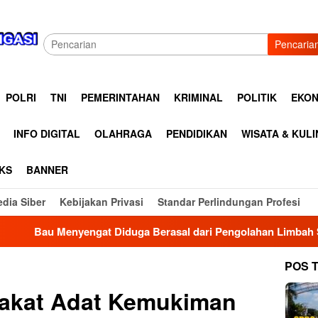
Pencaria
POLRI
TNI
PEMERINTAHAN
KRIMINAL
POLITIK
EKON
INFO DIGITAL
OLAHRAGA
PENDIDIKAN
WISATA & KUL
KS
BANNER
dia Siber
Kebijakan Privasi
Standar Perlindungan Profesi
duga Berasal dari Pengolahan Limbah SPPG MBG Boyolali Dike
POS 
akat Adat Kemukiman