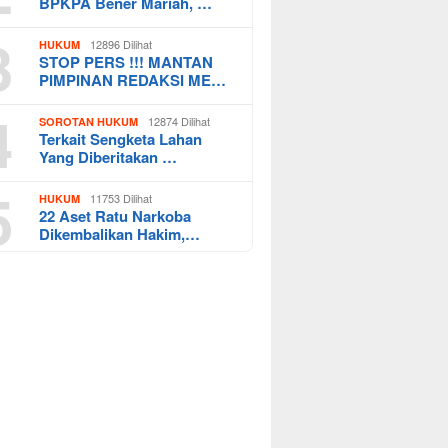
BPKPA Bener Mariah, …
3
12896 Dilihat
HUKUM
STOP PERS !!! MANTAN
PIMPINAN REDAKSI ME…
4
12874 Dilihat
SOROTAN HUKUM
Terkait Sengketa Lahan
Yang Diberitakan …
5
11753 Dilihat
HUKUM
22 Aset Ratu Narkoba
Dikembalikan Hakim,…