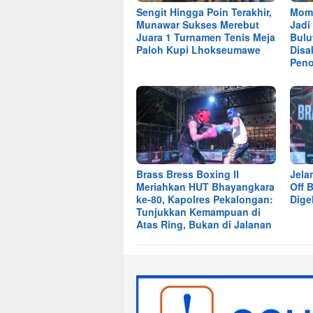
Sengit Hingga Poin Terakhir,
Mome
Munawar Sukses Merebut
Jadi
Juara 1 Turnamen Tenis Meja
Bulu
Paloh Kupi Lhokseumawe
Disa
Pen
Brass Bress Boxing II
Jela
Meriahkan HUT Bhayangkara
Off 
ke-80, Kapolres Pekalongan:
Dige
Tunjukkan Kemampuan di
Atas Ring, Bukan di Jalanan