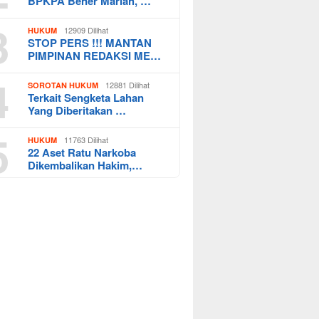
BPKPA Bener Mariah, …
3
12909 Dilihat
HUKUM
STOP PERS !!! MANTAN
PIMPINAN REDAKSI ME…
4
12881 Dilihat
SOROTAN HUKUM
Terkait Sengketa Lahan
Yang Diberitakan …
5
11763 Dilihat
HUKUM
22 Aset Ratu Narkoba
Dikembalikan Hakim,…