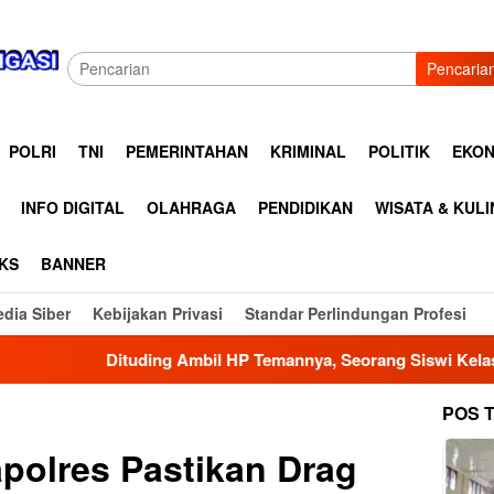
Pencaria
POLRI
TNI
PEMERINTAHAN
KRIMINAL
POLITIK
EKON
INFO DIGITAL
OLAHRAGA
PENDIDIKAN
WISATA & KUL
KS
BANNER
dia Siber
Kebijakan Privasi
Standar Perlindungan Profesi
ding Ambil HP Temannya, Seorang Siswi Kelas VI SD Muhammadi
POS 
polres Pastikan Drag