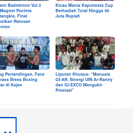
nt Badminton Vol.3
Kicau Mania Kapolresta Cup
 Magnet Pecinta
Berhadiah Total Hingga 40
tangkis, Final
Juta Rupiah
ksikan Ratusan
onton
ng Pertandingan, Face
Liputan Khusus: “Manusia
Brass Bress Boxing
GI-AR, Sinergi UIN Ar-Raniry
lar di Kajen
dan Gi-EXCO Mengukir
Prestasi”