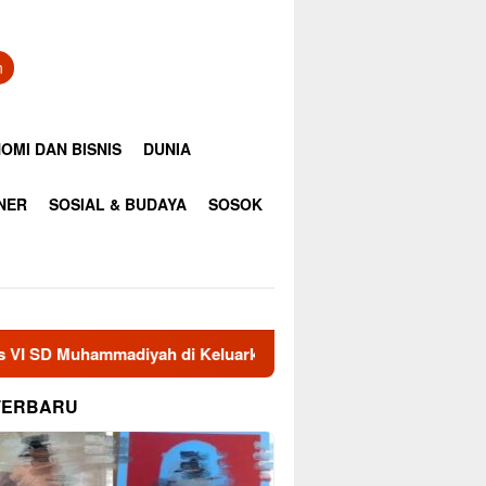
n
OMI DAN BISNIS
DUNIA
INER
SOSIAL & BUDAYA
SOSOK
yah di Keluarkan Dari Sekolah
35 Anggota RAPI Aceh T
TERBARU