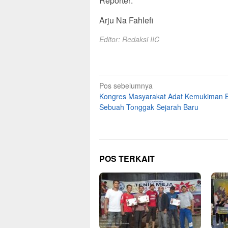
Reporter:
Arju Na Fahlefi
Editor: Redaksi IIC
Navigasi
Pos sebelumnya
Kongres Masyarakat Adat Kemukiman B
pos
Sebuah Tonggak Sejarah Baru
POS TERKAIT