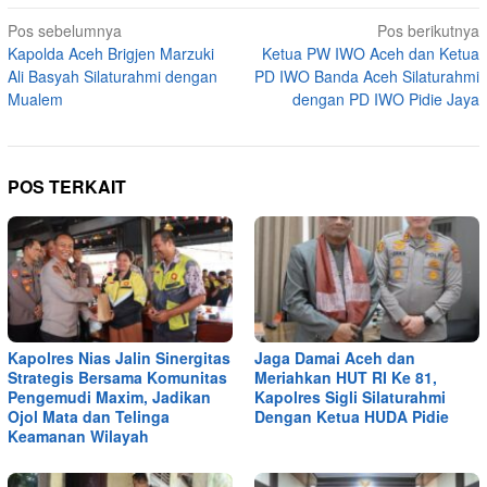
Navigasi
Pos sebelumnya
Pos berikutnya
Kapolda Aceh Brigjen Marzuki
Ketua PW IWO Aceh dan Ketua
pos
Ali Basyah Silaturahmi dengan
PD IWO Banda Aceh Silaturahmi
Mualem
dengan PD IWO Pidie Jaya
POS TERKAIT
Kapolres Nias Jalin Sinergitas
Jaga Damai Aceh dan
Strategis Bersama Komunitas
Meriahkan HUT RI Ke 81,
Pengemudi Maxim, Jadikan
Kapolres Sigli Silaturahmi
Ojol Mata dan Telinga
Dengan Ketua HUDA Pidie
Keamanan Wilayah