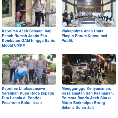
Kapolres Aceh Selatan Janji
Wakapolres Aceh Utara
Rehab Rumah Janda Eks
Pimpin Forum Konsultasi
Kombatan GAM hingga Bantu
Publik
Modal UMKM
Kapolres Lhokseumawe
Mengganggu Kenyamanan,
Serahkan Kursi Roda kepada
Keselamatan dan Keamanan,
Dua Lansia di Pondok
Polresta Banda Aceh Sita 80
Pesantren Baitul Izzah
Motor Berknalpot Brong
Selama Bulan Juli