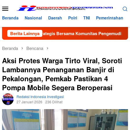
Loncat
Menu
ke
Mobile
konten
Beranda
Nasional
Daerah
Polri
TNI
Pemerintahan
rgitas Strategis Bersama Komunitas Pengemudi Maxim, Jadikan 
Berita Lainnya
Beranda
Bencana
Aksi Protes Warga Tirto Viral, Soroti
Lambannya Penanganan Banjir di
Pekalongan, Pemkab Pastikan 4
Pompa Mobile Segera Beroperasi
Redaksi Indonesia Investigasi
27 Januari 2026
236 Dilihat