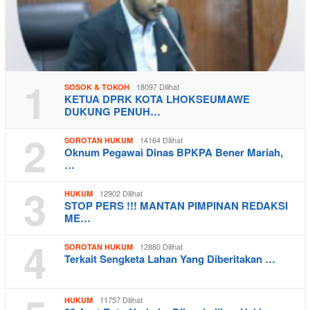
1
18097 Dilihat
SOSOK & TOKOH
KETUA DPRK KOTA LHOKSEUMAWE
DUKUNG PENUH…
2
14164 Dilihat
SOROTAN HUKUM
Oknum Pegawai Dinas BPKPA Bener Mariah,
…
3
12902 Dilihat
HUKUM
STOP PERS !!! MANTAN PIMPINAN REDAKSI
ME…
4
12880 Dilihat
SOROTAN HUKUM
Terkait Sengketa Lahan Yang Diberitakan …
11757 Dilihat
HUKUM