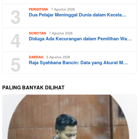
3
7 Agustus 2026
PERISITIWA
Dua Pelajar Meninggal Dunia dalam Kecela…
4
7 Agustus 2026
SOROTAN
Diduga Ada Kecurangan dalam Pemilihan Wa…
5
6 Agustus 2026
DAERAH
Raja Syahbana Bancin: Data yang Akurat M…
PALING BANYAK DILIHAT