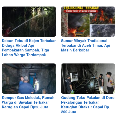
Kebun Tebu di Kajen Terbakar
Sumur Minyak Tradisional
Diduga Akibat Api
Terbakar di Aceh Timur, Api
Pembakaran Sampah, Tiga
Masih Berkobar
Lahan Warga Terdampak
Kompor Gas Meledak, Rumah
Gudang Toko Pakaian di Doro
Warga di Siwalan Terbakar
Pekalongan Terbakar,
Kerugian Capai Rp30 Juta
Kerugian Ditaksir Capai Rp.
200 Juta