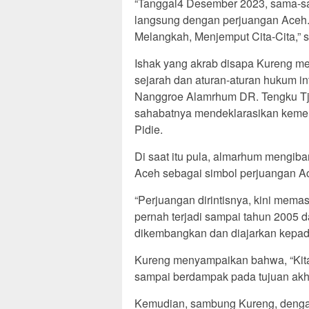
“Tanggal4 Desember 2023, sama-sa
langsung dengan perjuangan Aceh.
Melangkah, Menjemput Cita-Cita,” 
Ishak yang akrab disapa Kureng me
sejarah dan aturan-aturan hukum in
Nanggroe Alamrhum DR. Tengku Tj
sahabatnya mendeklarasikan kemer
Pidie.
Di saat itu pula, almarhum mengib
Aceh sebagai simbol perjuangan A
“Perjuangan dirintisnya, kini memas
pernah terjadi sampai tahun 2005 da
dikembangkan dan diajarkan kepada
Kureng menyampaikan bahwa, “Kita 
sampai berdampak pada tujuan akhir 
Kemudian, sambung Kureng, dengan