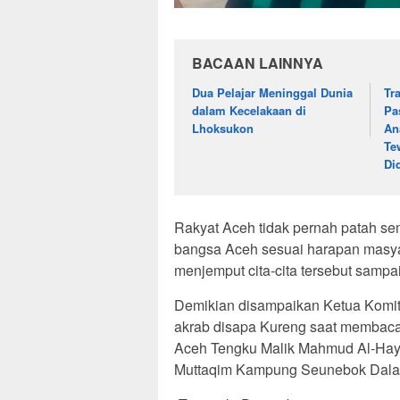
BACAAN LAINNYA
Dua Pelajar Meninggal Dunia
Tr
dalam Kecelakaan di
Pa
Lhoksukon
An
Te
Di
Rakyat Aceh tidak pernah patah se
bangsa Aceh sesuai harapan masya
menjemput cita-cita tersebut sampai
Demikian disampaikan Ketua Komit
akrab disapa Kureng saat membac
Aceh Tengku Malik Mahmud Al-Hay
Muttaqim Kampung Seunebok Dalam