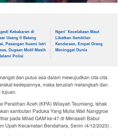
agedi Kebakaran di
Ngeri’ Kecelakaan Maut
sar Usang II Batang
Libatkan Sembilan
ai, Pasangan Suami Istri
Kendaraan, Empat Orang
was, Dugaan Motif Masih
Meninggal Dunia
dalami Polisi
mangat dan putus asa dalam mewujudkan cita-cita
rakat kedepannya, maka teruslah melangkah dan
 tujuan.
e Peralihan Aceh (KPA) Wilayah Teumieng, Ishak
akan sambutan Paduka Yang Mulia Wali Nanggroe
thar pada Milad GAM ke-47 di Menasah Babul
 Upah Kecamatan Bendahara, Senin (4/12/2023) .