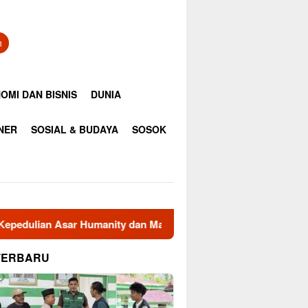
n
OMI DAN BISNIS
DUNIA
INER
SOSIAL & BUDAYA
SOSOK
ty dan Mahasiswa KPM Unsam Hadir Menguatkan Harapan Santri
TERBARU