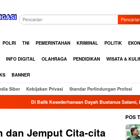
Pencaria
POLRI
TNI
PEMERINTAHAN
KRIMINAL
POLITIK
EKON
INFO DIGITAL
OLAHRAGA
PENDIDIKAN
WISATA & KUL
KS
BANNER
dia Siber
Kebijakan Privasi
Standar Perlindungan Profesi
esederhanaan Dayah Bustanus Salami, Kepedulian Asar Humani
POS 
 dan Jemput Cita-cita