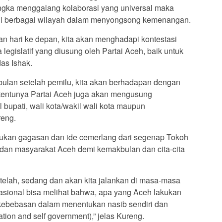
ngka menggalang kolaborasi yang universal maka
 di berbagai wilayah dalam menyongsong kemenangan.
han hari ke depan, kita akan menghadapi kontestasi
 legislatif yang diusung oleh Partai Aceh, baik untuk
as Ishak.
lan setelah pemilu, kita akan berhadapan dengan
, tentunya Partai Aceh juga akan mengusung
l bupati, wali kota/wakil wali kota maupun
reng.
lukan gagasan dan ide cemerlang dari segenap Tokoh
dan masyarakat Aceh demi kemakbulan dan cita-cita
telah, sedang dan akan kita jalankan di masa-masa
nasional bisa melihat bahwa, apa yang Aceh lakukan
n kebebasan dalam menentukan nasib sendiri dan
ation and self government),” jelas Kureng.