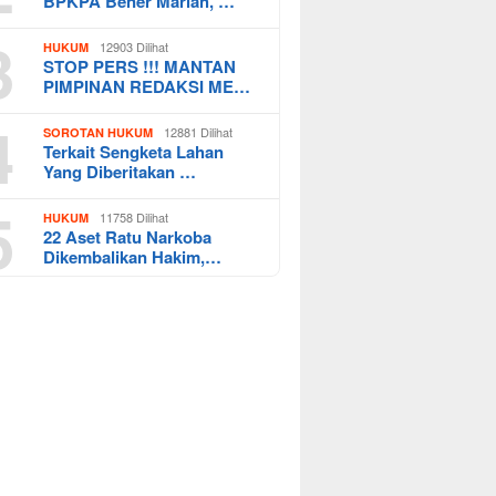
BPKPA Bener Mariah, …
3
12903 Dilihat
HUKUM
STOP PERS !!! MANTAN
PIMPINAN REDAKSI ME…
4
12881 Dilihat
SOROTAN HUKUM
Terkait Sengketa Lahan
Yang Diberitakan …
5
11758 Dilihat
HUKUM
22 Aset Ratu Narkoba
Dikembalikan Hakim,…