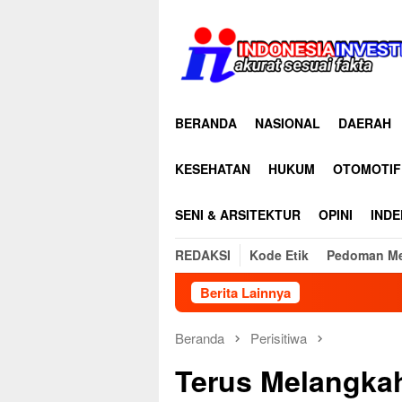
Loncat
ke
konten
BERANDA
NASIONAL
DAERAH
KESEHATAN
HUKUM
OTOMOTIF
SENI & ARSITEKTUR
OPINI
INDE
REDAKSI
Kode Etik
Pedoman Me
Berita Lainnya
Di Balik K
Beranda
Perisitiwa
Terus Melangkah