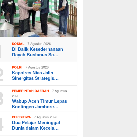
1
7 Agustus 2026
SOSIAL
Di Balik Kesederhanaan
Dayah Bustanus Sa…
2
7 Agustus 2026
POLRI
Kapolres Nias Jalin
Sinergitas Strategis…
3
7 Agustus
PEMERINTAH DAERAH
2026
Wabup Aceh Timur Lepas
Kontingen Jambore…
4
7 Agustus 2026
PERISITIWA
Dua Pelajar Meninggal
Dunia dalam Kecela…