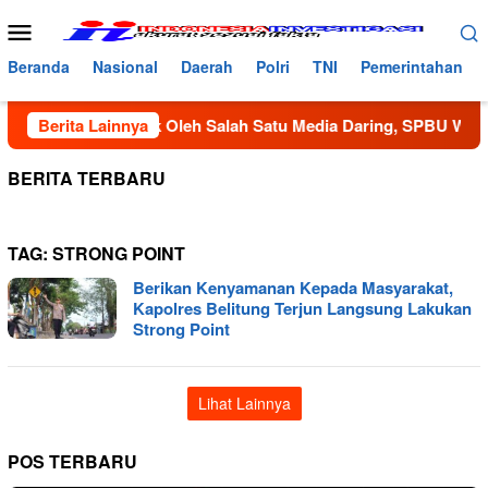
Loncat
Menu
ke
Mobile
konten
Beranda
Nasional
Daerah
Polri
TNI
Pemerintahan
eritaan Sepihak Oleh Salah Satu Media Daring, SPBU Wanareja
Berita Lainnya
BERITA TERBARU
TAG:
STRONG POINT
Berikan Kenyamanan Kepada Masyarakat,
Kapolres Belitung Terjun Langsung Lakukan
Strong Point
Lihat Lainnya
POS TERBARU