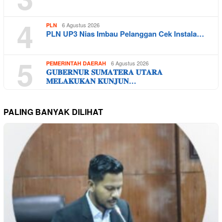
4
6 Agustus 2026
PLN
PLN UP3 Nias Imbau Pelanggan Cek Instala…
5
6 Agustus 2026
PEMERINTAH DAERAH
𝐆𝐔𝐁𝐄𝐑𝐍𝐔𝐑 𝐒𝐔𝐌𝐀𝐓𝐄𝐑𝐀 𝐔𝐓𝐀𝐑𝐀
𝐌𝐄𝐋𝐀𝐊𝐔𝐊𝐀𝐍 𝐊𝐔𝐍𝐉𝐔𝐍…
PALING BANYAK DILIHAT