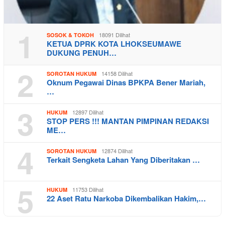
1
18091 Dilihat
SOSOK & TOKOH
KETUA DPRK KOTA LHOKSEUMAWE
DUKUNG PENUH…
2
14158 Dilihat
SOROTAN HUKUM
Oknum Pegawai Dinas BPKPA Bener Mariah,
…
3
12897 Dilihat
HUKUM
STOP PERS !!! MANTAN PIMPINAN REDAKSI
ME…
4
12874 Dilihat
SOROTAN HUKUM
Terkait Sengketa Lahan Yang Diberitakan …
5
11753 Dilihat
HUKUM
22 Aset Ratu Narkoba Dikembalikan Hakim,…