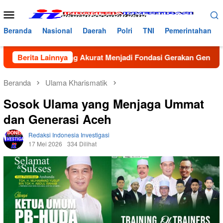
Loncat
Menu
ke
Mobile
konten
Beranda
Nasional
Daerah
Polri
TNI
Pemerintahan
in: Data yang Akurat Menjadi Fondasi Gerakan GenRe di Subul
Berita Lainnya
Beranda
Ulama Kharismatik
Sosok Ulama yang Menjaga Ummat
dan Generasi Aceh
Redaksi Indonesia Investigasi
17 Mei 2026
334 Dilihat