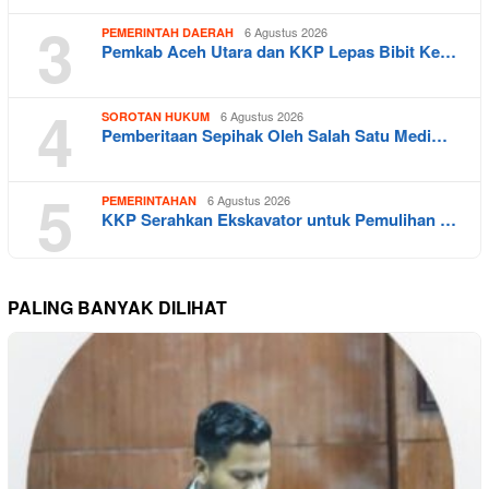
3
6 Agustus 2026
PEMERINTAH DAERAH
Pemkab Aceh Utara dan KKP Lepas Bibit Ke…
4
6 Agustus 2026
SOROTAN HUKUM
Pemberitaan Sepihak Oleh Salah Satu Medi…
5
6 Agustus 2026
PEMERINTAHAN
KKP Serahkan Ekskavator untuk Pemulihan …
PALING BANYAK DILIHAT