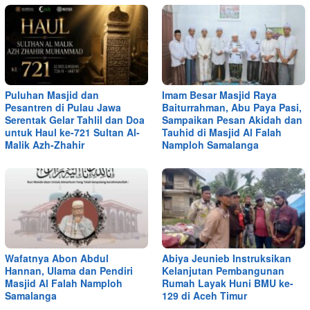
Puluhan Masjid dan
Imam Besar Masjid Raya
Pesantren di Pulau Jawa
Baiturrahman, Abu Paya Pasi,
Serentak Gelar Tahlil dan Doa
Sampaikan Pesan Akidah dan
untuk Haul ke-721 Sultan Al-
Tauhid di Masjid Al Falah
Malik Azh-Zhahir
Namploh Samalanga
Wafatnya Abon Abdul
Abiya Jeunieb Instruksikan
Hannan, Ulama dan Pendiri
Kelanjutan Pembangunan
Masjid Al Falah Namploh
Rumah Layak Huni BMU ke-
Samalanga
129 di Aceh Timur