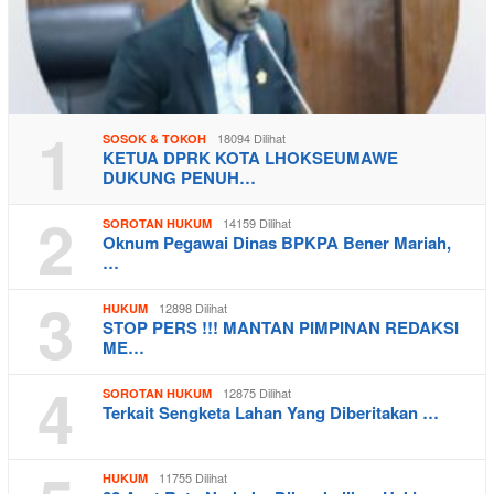
1
18094 Dilihat
SOSOK & TOKOH
KETUA DPRK KOTA LHOKSEUMAWE
DUKUNG PENUH…
2
14159 Dilihat
SOROTAN HUKUM
Oknum Pegawai Dinas BPKPA Bener Mariah,
…
3
12898 Dilihat
HUKUM
STOP PERS !!! MANTAN PIMPINAN REDAKSI
ME…
4
12875 Dilihat
SOROTAN HUKUM
Terkait Sengketa Lahan Yang Diberitakan …
11755 Dilihat
HUKUM