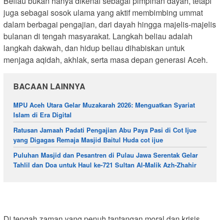
Beliau bukan hanya dikenal sebagai pimpinan dayah, tetapi
juga sebagai sosok ulama yang aktif membimbing ummat
dalam berbagai pengajian, dari dayah hingga majelis-majelis
bulanan di tengah masyarakat. Langkah beliau adalah
langkah dakwah, dan hidup beliau dihabiskan untuk
menjaga aqidah, akhlak, serta masa depan generasi Aceh.
BACAAN LAINNYA
MPU Aceh Utara Gelar Muzakarah 2026: Menguatkan Syariat
Islam di Era Digital
Ratusan Jamaah Padati Pengajian Abu Paya Pasi di Cot Ijue
yang Digagas Remaja Masjid Baitul Huda cot ijue
Puluhan Masjid dan Pesantren di Pulau Jawa Serentak Gelar
Tahlil dan Doa untuk Haul ke-721 Sultan Al-Malik Azh-Zhahir
Di tengah zaman yang penuh tantangan moral dan krisis