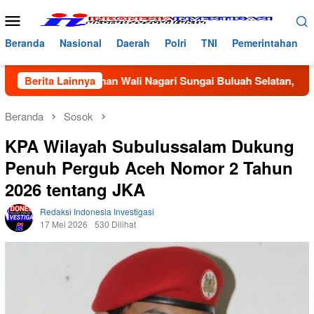
Loncat
Menu
ke
Mobile
konten
Beranda
Nasional
Daerah
Polri
TNI
Pemerintahan
Pemilihan Wali Nagari Sungai Buluah Selatan, Masyarakat Min
Berita Lainnya
Beranda
Sosok
KPA Wilayah Subulussalam Dukung
Penuh Pergub Aceh Nomor 2 Tahun
2026 tentang JKA
Redaksi Indonesia Investigasi
17 Mei 2026
530 Dilihat