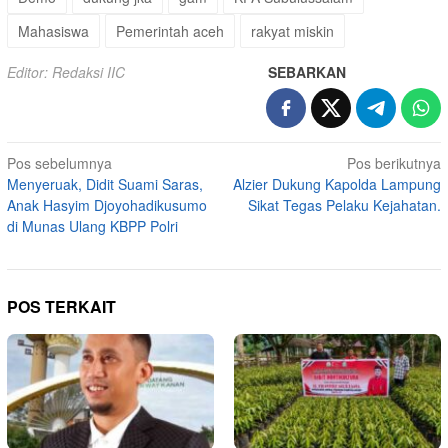
Mahasiswa
Pemerintah aceh
rakyat miskin
Editor: Redaksi IIC
SEBARKAN
Navigasi
Pos sebelumnya
Pos berikutnya
Menyeruak, Didit Suami Saras,
Alzier Dukung Kapolda Lampung
pos
Anak Hasyim Djoyohadikusumo
Sikat Tegas Pelaku Kejahatan.
di Munas Ulang KBPP Polri
POS TERKAIT