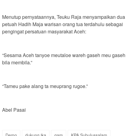
Menutup pernyataannya, Teuku Raja menyampaikan dua
petuah Hadih Maja warisan orang tua terdahulu sebagai
pengingat persatuan masyarakat Aceh:
“Sesama Aceh tanyoe meutaloe wareh gaseh meu gaseh
bila membila.”
“Tameu pake alang ta meuprang rugoe.”
Abel Pasai
Demo
dukung jka
gam
KPA Subulussalam