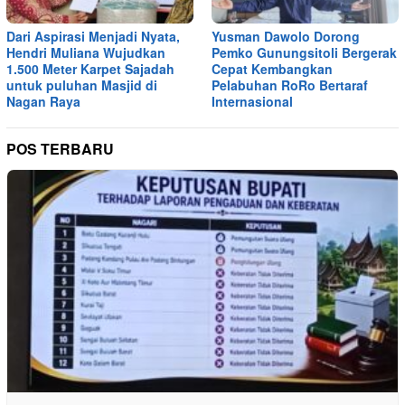
Dari Aspirasi Menjadi Nyata,
Yusman Dawolo Dorong
Hendri Muliana Wujudkan
Pemko Gunungsitoli Bergerak
1.500 Meter Karpet Sajadah
Cepat Kembangkan
untuk puluhan Masjid di
Pelabuhan RoRo Bertaraf
Nagan Raya
Internasional
POS TERBARU