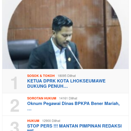
1
18095 Dilihat
SOSOK & TOKOH
KETUA DPRK KOTA LHOKSEUMAWE
DUKUNG PENUH…
2
14161 Dilihat
SOROTAN HUKUM
Oknum Pegawai Dinas BPKPA Bener Mariah,
…
3
12900 Dilihat
HUKUM
STOP PERS !!! MANTAN PIMPINAN REDAKSI
ME…