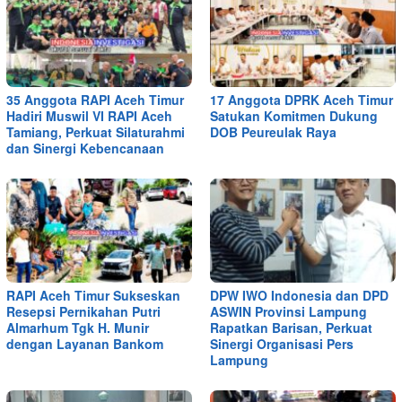
35 Anggota RAPI Aceh Timur
17 Anggota DPRK Aceh Timur
Hadiri Muswil VI RAPI Aceh
Satukan Komitmen Dukung
Tamiang, Perkuat Silaturahmi
DOB Peureulak Raya
dan Sinergi Kebencanaan
RAPI Aceh Timur Sukseskan
DPW IWO Indonesia dan DPD
Resepsi Pernikahan Putri
ASWIN Provinsi Lampung
Almarhum Tgk H. Munir
Rapatkan Barisan, Perkuat
dengan Layanan Bankom
Sinergi Organisasi Pers
Lampung