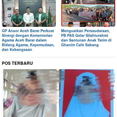
GP Ansor Aceh Barat Perkuat
Menguatkan Persaudaraan,
Sinergi dengan Kementerian
PB PAS Gelar Silahturahmi
Agama Aceh Barat dalam
dan Santunan Anak Yatim di
Bidang Agama, Kepemudaan,
Ghanim Cafe Sabang
dan Kebangsaan
POS TERBARU