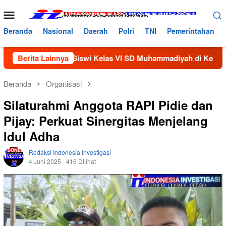
Loncat
Menu
ke
Mobile
konten
Beranda
Nasional
Daerah
Polri
TNI
Pemerintahan
Seorang Siswi Kelas VI SD Muhammadiyah di Keluarkan Dari Se
Berita Lainnya
Beranda
Organisasi
Silaturahmi Anggota RAPI Pidie dan
Pijay: Perkuat Sinergitas Menjelang
Idul Adha
Redaksi Indonesia Investigasi
4 Juni 2025
416 Dilihat