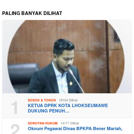
PALING BANYAK DILIHAT
1
18104 Dilihat
SOSOK & TOKOH
KETUA DPRK KOTA LHOKSEUMAWE
DUKUNG PENUH…
2
14171 Dilihat
SOROTAN HUKUM
Oknum Pegawai Dinas BPKPA Bener Mariah,
…