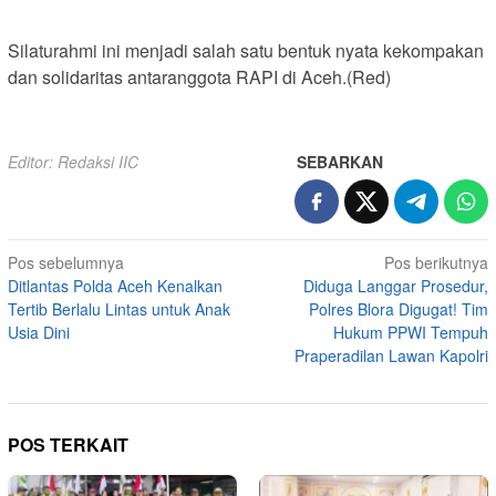
Silaturahmi ini menjadi salah satu bentuk nyata kekompakan
dan solidaritas antaranggota RAPI di Aceh.(Red)
Editor: Redaksi IIC
SEBARKAN
Navigasi
Pos sebelumnya
Pos berikutnya
Ditlantas Polda Aceh Kenalkan
Diduga Langgar Prosedur,
pos
Tertib Berlalu Lintas untuk Anak
Polres Blora Digugat! Tim
Usia Dini
Hukum PPWI Tempuh
Praperadilan Lawan Kapolri
POS TERKAIT