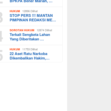
BPKPA Bener Mariah, …
3
12896 Dilihat
HUKUM
STOP PERS !!! MANTAN
PIMPINAN REDAKSI ME…
4
12874 Dilihat
SOROTAN HUKUM
Terkait Sengketa Lahan
Yang Diberitakan …
5
11753 Dilihat
HUKUM
22 Aset Ratu Narkoba
Dikembalikan Hakim,…