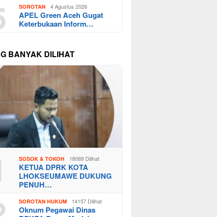
5
4 Agustus 2026
SOROTAN
APEL Green Aceh Gugat
Keterbukaan Inform…
NG BANYAK DILIHAT
1
18089 Dilihat
SOSOK & TOKOH
KETUA DPRK KOTA
LHOKSEUMAWE DUKUNG
PENUH…
2
14157 Dilihat
SOROTAN HUKUM
Oknum Pegawai Dinas