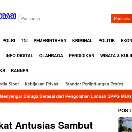
Pencaria
POLRI
TNI
PEMERINTAHAN
KRIMINAL
POLITIK
EKON
INFO DIGITAL
OLAHRAGA
PENDIDIKAN
WISATA & KUL
KS
BANNER
dia Siber
Kebijakan Privasi
Standar Perlindungan Profesi
golahan Limbah SPPG MBG Boyolali Dikeluhkan Warga, DLH Dimi
POS 
kat Antusias Sambut