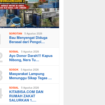
1
5 Agustus 2026
SOROTAN
Bau Menyengat Diduga
Berasal dari Pengol…
2
5 Agustus 2026
SOSIAL
Ayo Donor Darah!!! Kapus
Nibong, Ners Tu…
3
5 Agustus 2026
SOSOK
Masyarakat Lampung
Menunggu Sikap Tegas …
4
5 Agustus 2026
SOSIAL
KITABISA.COM DAN
RUMAH ZAKAT
SALURKAN 1.…