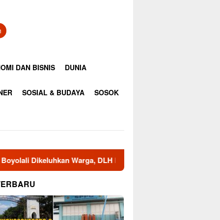
n
OMI DAN BISNIS
DUNIA
INER
SOSIAL & BUDAYA
SOSOK
nta Segera Sampaikan Hasil Uji
Ayo Donor Darah!!! Ka
TERBARU