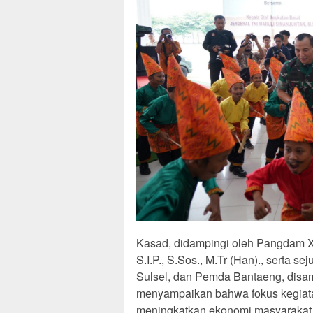
Kasad, didampingi oleh Pangdam X
S.I.P., S.Sos., M.Tr (Han)., serta 
Sulsel, dan Pemda Bantaeng, disam
menyampaikan bahwa fokus kegiatan
meningkatkan ekonomi masyarakat m