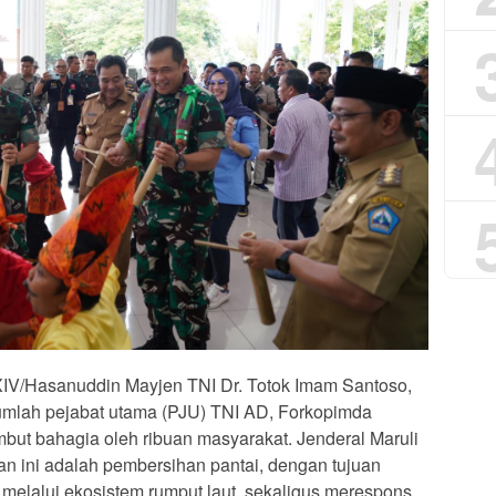
IV/Hasanuddin Mayjen TNI Dr. Totok Imam Santoso,
sejumlah pejabat utama (PJU) TNI AD, Forkopimda
but bahagia oleh ribuan masyarakat. Jenderal Maruli
 ini adalah pembersihan pantai, dengan tujuan
elalui ekosistem rumput laut, sekaligus merespons