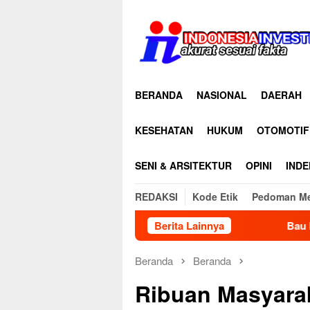
Loncat
ke
konten
BERANDA
NASIONAL
DAERAH
KESEHATAN
HUKUM
OTOMOTIF
SENI & ARSITEKTUR
OPINI
INDE
REDAKSI
Kode Etik
Pedoman Me
Bau Menyengat Diduga Berasal dari Pen
Berita Lainnya
Beranda
Beranda
Ribuan Masyara