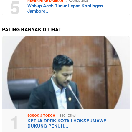
5
7 Agustus 2026
PEMERINTAH DAERAH
Wabup Aceh Timur Lepas Kontingen
Jambore…
PALING BANYAK DILIHAT
1
18101 Dilihat
SOSOK & TOKOH
KETUA DPRK KOTA LHOKSEUMAWE
DUKUNG PENUH…