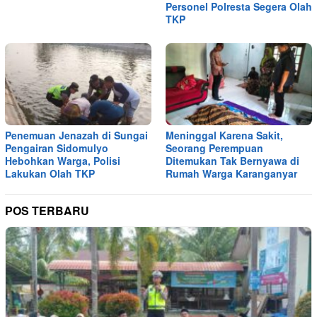
Personel Polresta Segera Olah
TKP
Penemuan Jenazah di Sungai
Meninggal Karena Sakit,
Pengairan Sidomulyo
Seorang Perempuan
Hebohkan Warga, Polisi
Ditemukan Tak Bernyawa di
Lakukan Olah TKP
Rumah Warga Karanganyar
POS TERBARU