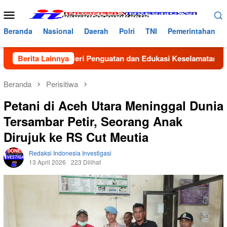
Loncat
Menu
ke
Mobile
konten
Beranda
Nasional
Daerah
Polri
TNI
Pemerintahan
antas Beri Penguatan dan Edukasi Keselamatan di MAN 2 Aceh U
Berita Lainnya
Beranda
Perisitiwa
Petani di Aceh Utara Meninggal Dunia
Tersambar Petir, Seorang Anak
Dirujuk ke RS Cut Meutia
Redaksi Indonesia Investigasi
13 April 2026
223 Dilihat