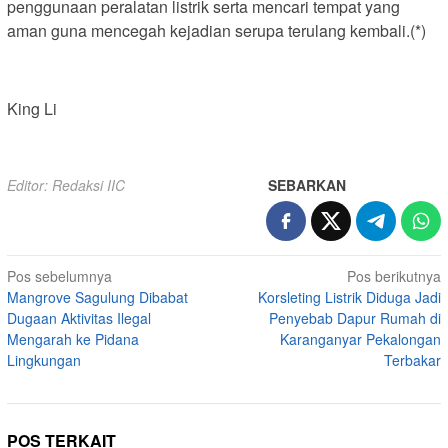
penggunaan peralatan listrik serta mencari tempat yang
aman guna mencegah kejadian serupa terulang kembali.(*)
King Li
Editor: Redaksi IIC
SEBARKAN
Navigasi
Pos sebelumnya
Pos berikutnya
Mangrove Sagulung Dibabat
Korsleting Listrik Diduga Jadi
pos
Dugaan Aktivitas Ilegal
Penyebab Dapur Rumah di
Mengarah ke Pidana
Karanganyar Pekalongan
Lingkungan
Terbakar
POS TERKAIT