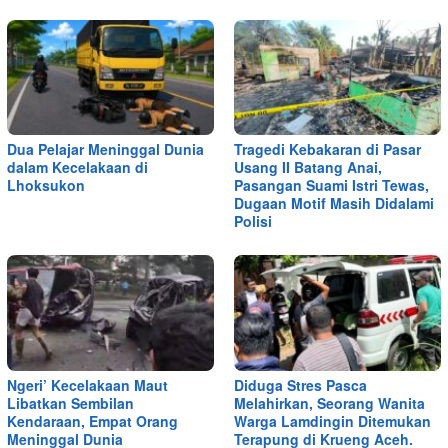
Dua Pelajar Meninggal Dunia
Tragedi Kebakaran di Pasar
dalam Kecelakaan di
Usang II Batang Anai,
Lhoksukon
Pasangan Suami Istri Tewas,
Dugaan Motif Masih Didalami
Polisi
Ngeri’ Kecelakaan Maut
Diduga Stres Pasca
Libatkan Sembilan
Melahirkan, Seorang Wanita
Kendaraan, Empat Orang
Warga Lamdingin Ditemukan
Meninggal Dunia
Terapung di Krueng Aceh.