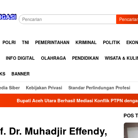
Pencaria
POLRI
TNI
PEMERINTAHAN
KRIMINAL
POLITIK
EKON
INFO DIGITAL
OLAHRAGA
PENDIDIKAN
WISATA & KUL
KS
BANNER
dia Siber
Kebijakan Privasi
Standar Perlindungan Profesi
erhasil Mediasi Konflik PTPN dengan Masyarakat Cot Girek, Wa
POS 
. Dr. Muhadjir Effendy,