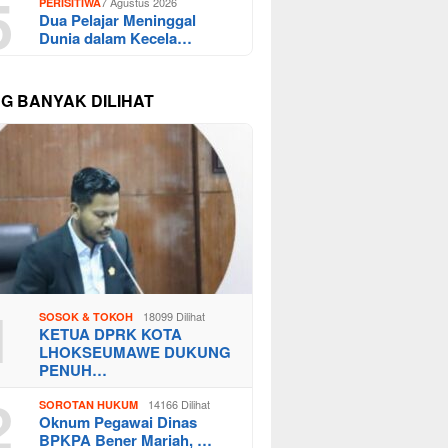
5
7 Agustus 2026
PERISITIWA
Dua Pelajar Meninggal
Dunia dalam Kecela…
NG BANYAK DILIHAT
1
18099 Dilihat
SOSOK & TOKOH
KETUA DPRK KOTA
LHOKSEUMAWE DUKUNG
PENUH…
2
14166 Dilihat
SOROTAN HUKUM
Oknum Pegawai Dinas
BPKPA Bener Mariah, …