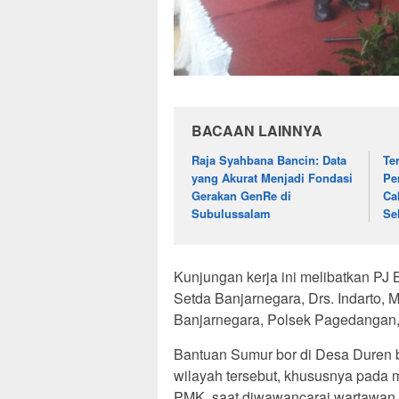
BACAAN LAINNYA
Raja Syahbana Bancin: Data
Te
yang Akurat Menjadi Fondasi
Pe
Gerakan GenRe di
Ca
Subulussalam
Se
Kunjungan kerja ini melibatkan PJ 
Setda Banjarnegara, Drs. Indarto, M
Banjarnegara, Polsek Pagedangan,
Bantuan Sumur bor di Desa Duren b
wilayah tersebut, khususnya pada 
PMK, saat diwawancarai wartawan,