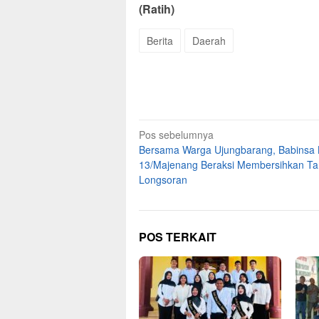
(Ratih)
Berita
Daerah
Navigasi
Pos sebelumnya
Bersama Warga Ujungbarang, Babinsa 
pos
13/Majenang Beraksi Membersihkan T
Longsoran
POS TERKAIT