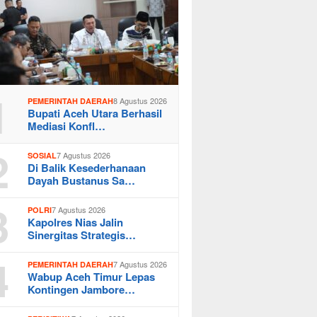
1
8 Agustus 2026
PEMERINTAH DAERAH
Bupati Aceh Utara Berhasil
Mediasi Konfl…
2
7 Agustus 2026
SOSIAL
Di Balik Kesederhanaan
Dayah Bustanus Sa…
3
7 Agustus 2026
POLRI
Kapolres Nias Jalin
Sinergitas Strategis…
4
7 Agustus 2026
PEMERINTAH DAERAH
Wabup Aceh Timur Lepas
Kontingen Jambore…