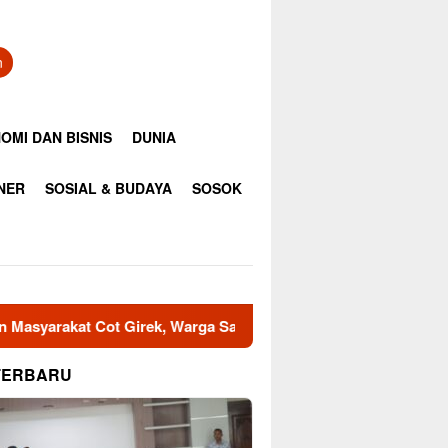
n
OMI DAN BISNIS
DUNIA
INER
SOSIAL & BUDAYA
SOSOK
rga Sampaikan Apresiasi
Di Balik Kesederhanaan Dayah
TERBARU