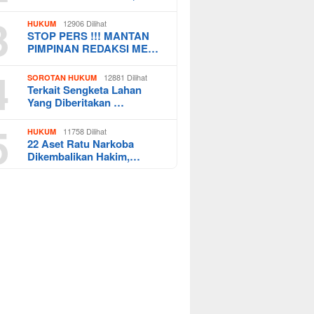
3
12906 Dilihat
HUKUM
STOP PERS !!! MANTAN
PIMPINAN REDAKSI ME…
4
12881 Dilihat
SOROTAN HUKUM
Terkait Sengketa Lahan
Yang Diberitakan …
5
11758 Dilihat
HUKUM
22 Aset Ratu Narkoba
Dikembalikan Hakim,…