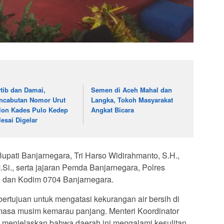
rtib dan Damai,
Semen di Aceh Mahal dan
ncabutan Nomor Urut
Langka, Tokoh Masyarakat
lon Kades Pulo Kedep
Angkat Bicara
lesai Digelar
Bupati Banjarnegara, Tri Harso Widirahmanto, S.H.,
.Si., serta jajaran Pemda Banjarnegara, Polres
 dan Kodim 0704 Banjarnegara.
ertujuan untuk mengatasi kekurangan air bersih di
masa musim kemarau panjang. Menteri Koordinator
 menjelaskan bahwa daerah ini mengalami kesulitan