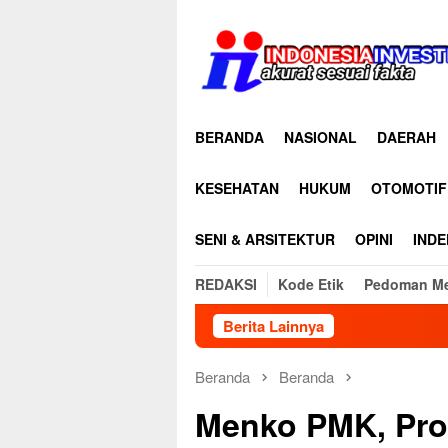
Loncat
ke
konten
BERANDA
NASIONAL
DAERAH
KESEHATAN
HUKUM
OTOMOTIF
SENI & ARSITEKTUR
OPINI
INDE
REDAKSI
Kode Etik
Pedoman Me
Berita Lainnya
Bupati Aceh Utara B
Beranda
Beranda
Menko PMK, Prof