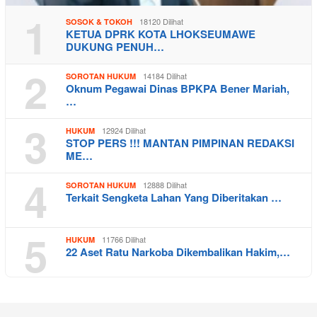
1
18120 Dilihat
SOSOK & TOKOH
KETUA DPRK KOTA LHOKSEUMAWE
DUKUNG PENUH…
2
14184 Dilihat
SOROTAN HUKUM
Oknum Pegawai Dinas BPKPA Bener Mariah,
…
3
12924 Dilihat
HUKUM
STOP PERS !!! MANTAN PIMPINAN REDAKSI
ME…
4
12888 Dilihat
SOROTAN HUKUM
Terkait Sengketa Lahan Yang Diberitakan …
5
11766 Dilihat
HUKUM
22 Aset Ratu Narkoba Dikembalikan Hakim,…