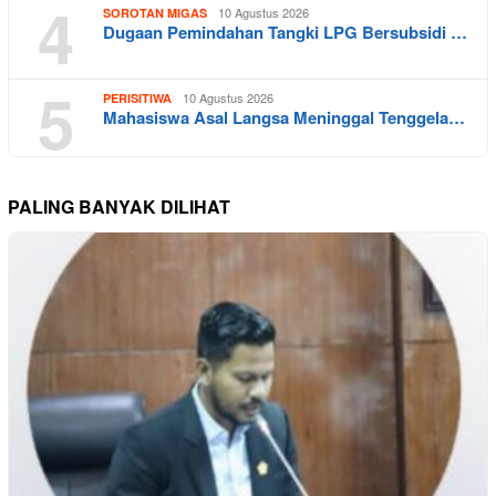
4
10 Agustus 2026
SOROTAN MIGAS
Dugaan Pemindahan Tangki LPG Bersubsidi …
5
10 Agustus 2026
PERISITIWA
Mahasiswa Asal Langsa Meninggal Tenggela…
PALING BANYAK DILIHAT