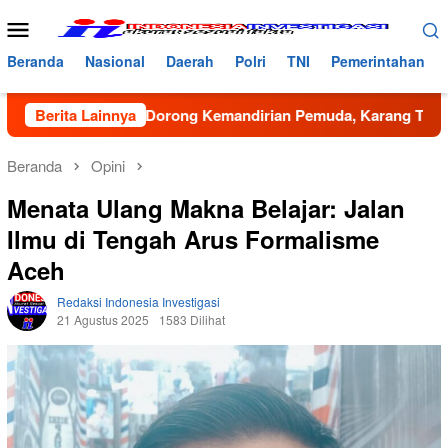
Loncat
Menu
ke
Mobile
konten
Beranda
Nasional
Daerah
Polri
TNI
Pemerintahan
an Dan Dorong Kemandirian Pemuda, Karang Taruna Bireuen G
Berita Lainnya
Beranda
Opini
Menata Ulang Makna Belajar: Jalan
Ilmu di Tengah Arus Formalisme
Aceh
Redaksi Indonesia Investigasi
21 Agustus 2025
1583 Dilihat