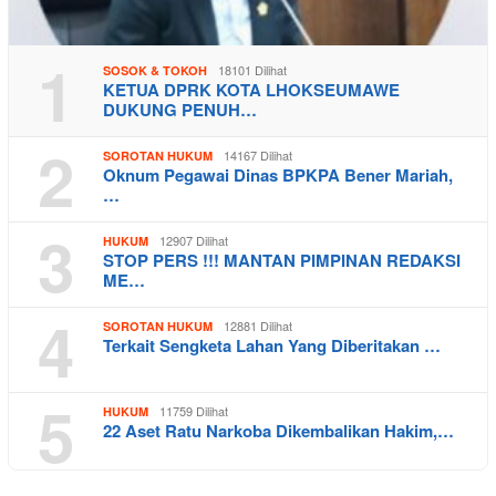
1
18101 Dilihat
SOSOK & TOKOH
KETUA DPRK KOTA LHOKSEUMAWE
DUKUNG PENUH…
2
14167 Dilihat
SOROTAN HUKUM
Oknum Pegawai Dinas BPKPA Bener Mariah,
…
3
12907 Dilihat
HUKUM
STOP PERS !!! MANTAN PIMPINAN REDAKSI
ME…
4
12881 Dilihat
SOROTAN HUKUM
Terkait Sengketa Lahan Yang Diberitakan …
5
11759 Dilihat
HUKUM
22 Aset Ratu Narkoba Dikembalikan Hakim,…