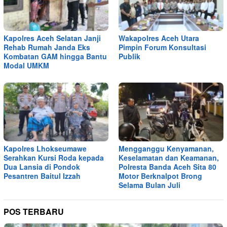
Kapolres Aceh Selatan Janji
Wakapolres Aceh Utara
Rehab Rumah Janda Eks
Pimpin Forum Konsultasi
Kombatan GAM hingga Bantu
Publik
Modal UMKM
Kapolres Lhokseumawe
Mengganggu Kenyamanan,
Serahkan Kursi Roda kepada
Keselamatan dan Keamanan,
Dua Lansia di Pondok
Polresta Banda Aceh Sita 80
Pesantren Baitul Izzah
Motor Berknalpot Brong
Selama Bulan Juli
POS TERBARU