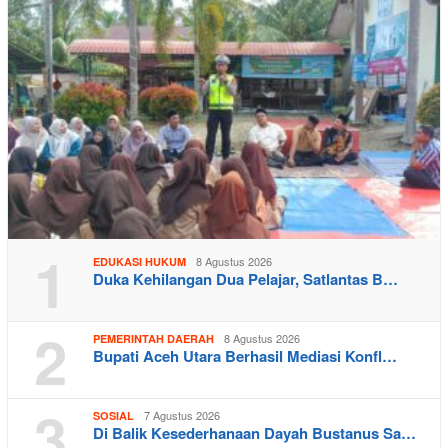
1
8 Agustus 2026
EDUKASI HUKUM
Duka Kehilangan Dua Pelajar, Satlantas B…
2
8 Agustus 2026
PEMERINTAH DAERAH
Bupati Aceh Utara Berhasil Mediasi Konfl…
3
7 Agustus 2026
SOSIAL
Di Balik Kesederhanaan Dayah Bustanus Sa…