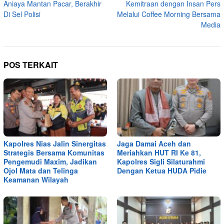
Aniaya Mantan Pacar, Berakhir
Kemitraan dengan Insan Pers
Di Sel Polisi
Melalui Coffee Morning Bersama
Media
POS TERKAIT
Kapolres Nias Jalin Sinergitas
Jaga Damai Aceh dan
Strategis Bersama Komunitas
Meriahkan HUT RI Ke 81,
Pengemudi Maxim, Jadikan
Kapolres Sigli Silaturahmi
Ojol Mata dan Telinga
Dengan Ketua HUDA Pidie
Keamanan Wilayah