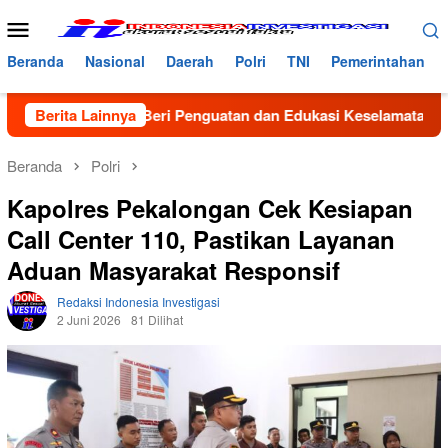
Loncat
Menu
ke
Mobile
konten
Beranda
Nasional
Daerah
Polri
TNI
Pemerintahan
atlantas Beri Penguatan dan Edukasi Keselamatan di MAN 2 Ace
Berita Lainnya
Beranda
Polri
Kapolres Pekalongan Cek Kesiapan
Call Center 110, Pastikan Layanan
Aduan Masyarakat Responsif
Redaksi Indonesia Investigasi
2 Juni 2026
81 Dilihat