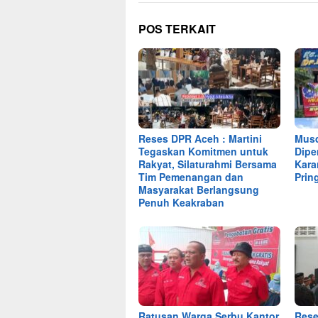
POS TERKAIT
Reses DPR Aceh : Martini
Musd
Tegaskan Komitmen untuk
Dipe
Rakyat, Silaturahmi Bersama
Kara
Tim Pemenangan dan
Prin
Masyarakat Berlangsung
Penuh Keakraban
Ratusan Warga Serbu Kantor
Rese