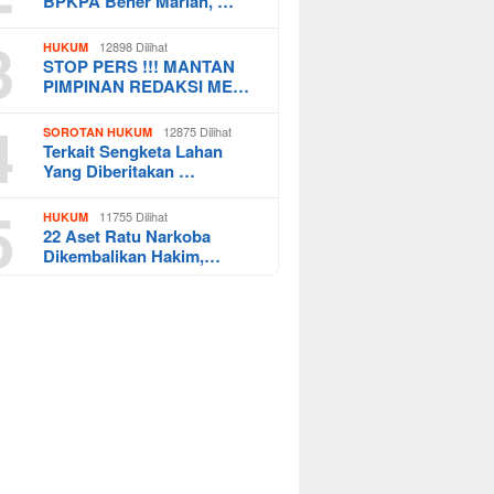
BPKPA Bener Mariah, …
3
12898 Dilihat
HUKUM
STOP PERS !!! MANTAN
PIMPINAN REDAKSI ME…
4
12875 Dilihat
SOROTAN HUKUM
Terkait Sengketa Lahan
Yang Diberitakan …
5
11755 Dilihat
HUKUM
22 Aset Ratu Narkoba
Dikembalikan Hakim,…