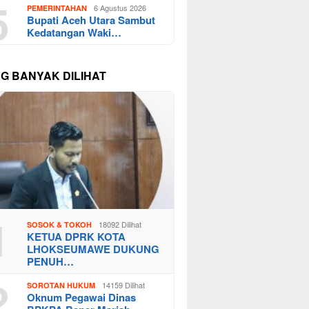
5
6 Agustus 2026
PEMERINTAHAN
Bupati Aceh Utara Sambut
Kedatangan Waki…
NG BANYAK DILIHAT
1
18092 Dilihat
SOSOK & TOKOH
KETUA DPRK KOTA
LHOKSEUMAWE DUKUNG
PENUH…
2
14159 Dilihat
SOROTAN HUKUM
Oknum Pegawai Dinas