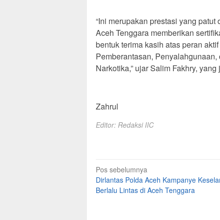
“Ini merupakan prestasi yang patut 
Aceh Tenggara memberikan sertifik
bentuk terima kasih atas peran 
Pemberantasan, Penyalahgunaan, d
Narkotika,” ujar Salim Fakhry, yang 
Zahrul
Editor: Redaksi IIC
Navigasi
Pos sebelumnya
Dirlantas Polda Aceh Kampanye Kesel
pos
Berlalu Lintas di Aceh Tenggara