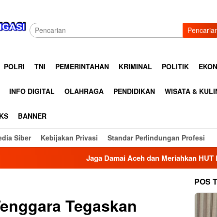
Pencaria
POLRI
TNI
PEMERINTAHAN
KRIMINAL
POLITIK
EKON
INFO DIGITAL
OLAHRAGA
PENDIDIKAN
WISATA & KUL
KS
BANNER
dia Siber
Kebijakan Privasi
Standar Perlindungan Profesi
Jaga Damai Aceh dan Meriahkan HUT RI Ke 81, Kapolres 
POS 
Tenggara Tegaskan