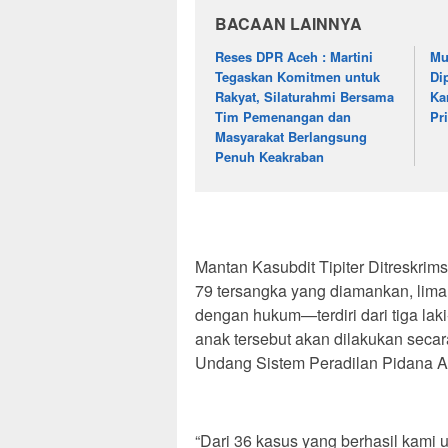
BACAAN LAINNYA
Reses DPR Aceh : Martini
Mu
Tegaskan Komitmen untuk
Di
Rakyat, Silaturahmi Bersama
Ka
Tim Pemenangan dan
Pr
Masyarakat Berlangsung
Penuh Keakraban
Mantan Kasubdit Tipiter Ditreskri
79 tersangka yang diamankan, lim
dengan hukum—terdiri dari tiga la
anak tersebut akan dilakukan seca
Undang Sistem Peradilan Pidana A
“Dari 36 kasus yang berhasil kami