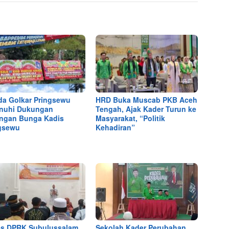
a Golkar Pringsewu
HRD Buka Muscab PKB Aceh
nuhi Dukungan
Tengah, Ajak Kader Turun ke
ngan Bunga Kadis
Masyarakat, “Politik
gsewu
Kehadiran”
s DPRK Subulussalam
Sekolah Kader Perubahan