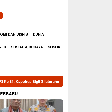
n
OMI DAN BISNIS
DUNIA
INER
SOSIAL & BUDAYA
SOSOK
Sigli Silaturahmi Dengan Ketua HUDA Pidie
Pemkab Ace
TERBARU