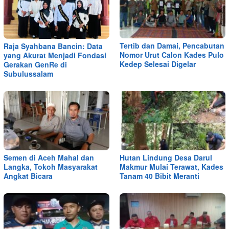
Tertib dan Damai, Pencabutan
Raja Syahbana Bancin: Data
Nomor Urut Calon Kades Pulo
yang Akurat Menjadi Fondasi
Kedep Selesai Digelar
Gerakan GenRe di
Subulussalam
Semen di Aceh Mahal dan
Hutan Lindung Desa Darul
Langka, Tokoh Masyarakat
Makmur Mulai Terawat, Kades
Angkat Bicara
Tanam 40 Bibit Meranti