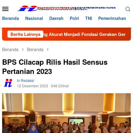
Loncat
Menu
ke
Mobile
konten
Beranda
Nasional
Daerah
Polri
TNI
Pemerintahan
 Data yang Akurat Menjadi Fondasi Gerakan GenRe di Subuluss
Berita Lainnya
Beranda
Beranda
BPS Cilacap Rilis Hasil Sensus
Pertanian 2023
In Redaksi
12 Desember 2023
648 Dilihat