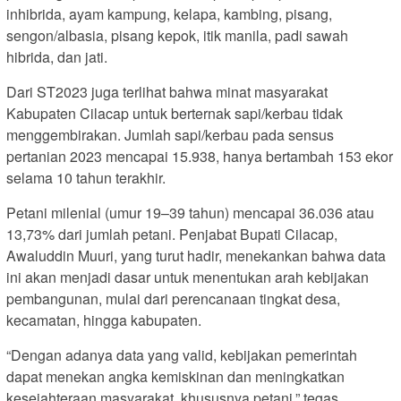
inhibrida, ayam kampung, kelapa, kambing, pisang,
sengon/albasia, pisang kepok, itik manila, padi sawah
hibrida, dan jati.
Dari ST2023 juga terlihat bahwa minat masyarakat
Kabupaten Cilacap untuk berternak sapi/kerbau tidak
menggembirakan. Jumlah sapi/kerbau pada sensus
pertanian 2023 mencapai 15.938, hanya bertambah 153 ekor
selama 10 tahun terakhir.
Petani milenial (umur 19–39 tahun) mencapai 36.036 atau
13,73% dari jumlah petani. Penjabat Bupati Cilacap,
Awaluddin Muuri, yang turut hadir, menekankan bahwa data
ini akan menjadi dasar untuk menentukan arah kebijakan
pembangunan, mulai dari perencanaan tingkat desa,
kecamatan, hingga kabupaten.
“Dengan adanya data yang valid, kebijakan pemerintah
dapat menekan angka kemiskinan dan meningkatkan
kesejahteraan masyarakat, khususnya petani,” tegas