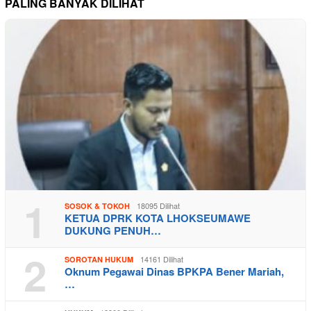
PALING BANYAK DILIHAT
1
18095 Dilihat
SOSOK & TOKOH
KETUA DPRK KOTA LHOKSEUMAWE
DUKUNG PENUH…
2
14161 Dilihat
SOROTAN HUKUM
Oknum Pegawai Dinas BPKPA Bener Mariah,
…