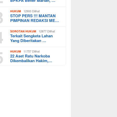
BPKPA Bener Mariah, …
3
12900 Dilihat
HUKUM
STOP PERS !!! MANTAN
PIMPINAN REDAKSI ME…
4
12877 Dilihat
SOROTAN HUKUM
Terkait Sengketa Lahan
Yang Diberitakan …
5
11757 Dilihat
HUKUM
22 Aset Ratu Narkoba
Dikembalikan Hakim,…