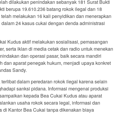
telah dilakukan penindakan sebanyak 181 Surat Bukti
ti berupa 19.610.236 batang rokok ilegal dan 18
uga telah melakukan 16 kali penyidikan dan menerapkan
ce dalam 24 kasus cukai dengan denda administrasi
ukai Kudus aktif melakukan sosialisasi, pemasangan
er, serta iklan di media cetak dan radio untuk menekan
enindakan dan operasi pasar, baik secara mandiri
 dan aparat penegak hukum, menjadi upaya konkret
tandas Sandy.
terlibat dalam peredaran rokok ilegal karena selain
hadapi sanksi pidana. Informasi mengenai produksi
disampaikan kepada Bea Cukai Kudus atau aparat
lankan usaha rokok secara legal, informasi dan
us di Kantor Bea Cukai tanpa dikenakan biaya