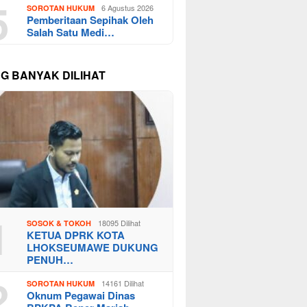
5
6 Agustus 2026
SOROTAN HUKUM
Pemberitaan Sepihak Oleh
Salah Satu Medi…
NG BANYAK DILIHAT
1
18095 Dilihat
SOSOK & TOKOH
KETUA DPRK KOTA
LHOKSEUMAWE DUKUNG
PENUH…
2
14161 Dilihat
SOROTAN HUKUM
Oknum Pegawai Dinas