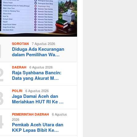
1
7 Agustus 2026
SOROTAN
Diduga Ada Kecurangan
dalam Pemilihan Wa…
2
6 Agustus 2026
DAERAH
Raja Syahbana Bancin:
Data yang Akurat M…
3
6 Agustus 2026
POLRI
Jaga Damai Aceh dan
Meriahkan HUT RI Ke …
4
6 Agustus
PEMERINTAH DAERAH
2026
Pemkab Aceh Utara dan
KKP Lepas Bibit Ke…