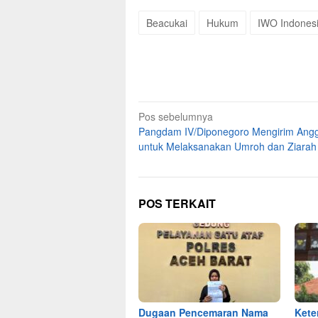
Beacukai
Hukum
IWO Indones
Navigasi
Pos sebelumnya
Pangdam IV/Diponegoro Mengirim Ang
pos
untuk Melaksanakan Umroh dan Ziarah 
POS TERKAIT
Dugaan Pencemaran Nama
Kete