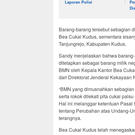
Laporan Polisi
Pe
Di
Barang-barang tersebut sebagian 
Bea Cukai Kudus, sementara sisan
Tanjungrejo, Kabupaten Kudus.
Sandy menjelaskan bahwa barang-
ditetapkan sebagai barang milik 
BMN oleh Kepala Kantor Bea Cuka
dari Direktorat Jenderal Kekayaa
“BMN yang dimusnahkan sebagian be
serta rokok dilekati pita cukai pal
Hal ini melanggar ketentuan Pasa
tentang Perubahan atas Undang-Un
terangnya.
Bea Cukai Kudus telah menegaska