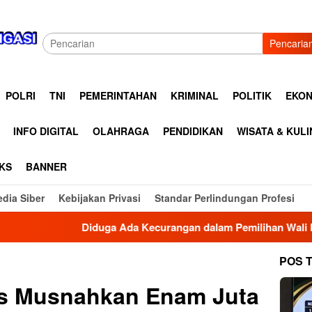
Pencaria
POLRI
TNI
PEMERINTAHAN
KRIMINAL
POLITIK
EKON
INFO DIGITAL
OLAHRAGA
PENDIDIKAN
WISATA & KUL
KS
BANNER
dia Siber
Kebijakan Privasi
Standar Perlindungan Profesi
iduga Ada Kecurangan dalam Pemilihan Wali Nagari Sungai Bulu
POS 
s Musnahkan Enam Juta