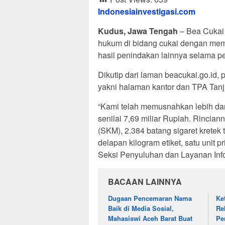
Indonesiainvestigasi.com
Kudus, Jawa Tengah
– Bea Cukai
hukum di bidang cukai dengan mem
hasil penindakan lainnya selama p
Dikutip dari laman beacukai.go.id,
yakni halaman kantor dan TPA Tanj
“Kami telah memusnahkan lebih dari
senilai 7,69 miliar Rupiah. Rincia
(SKM), 2.384 batang sigaret krete
delapan kilogram etiket, satu unit 
Seksi Penyuluhan dan Layanan In
BACAAN LAINNYA
Dugaan Pencemaran Nama
Ke
Baik di Media Sosial,
Re
Mahasiswi Aceh Barat Buat
Pe