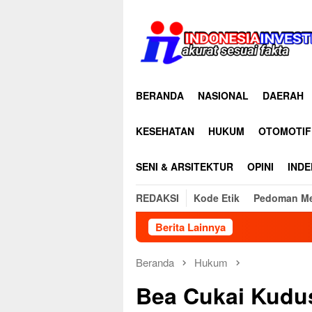
Loncat
ke
konten
BERANDA
NASIONAL
DAERAH
KESEHATAN
HUKUM
OTOMOTIF
SENI & ARSITEKTUR
OPINI
INDE
REDAKSI
Kode Etik
Pedoman Me
Berita Lainnya
D
Beranda
Hukum
Bea Cukai Kudu