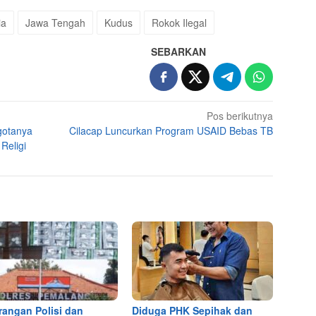
ia
Jawa Tengah
Kudus
Rokok Ilegal
SEBARKAN
Pos berikutnya
gotanya
Cilacap Luncurkan Program USAID Bebas TB
Religi
rangan Polisi dan
Diduga PHK Sepihak dan