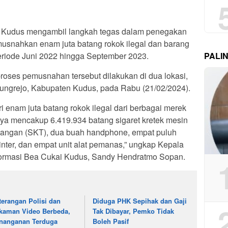
 Kudus mengambil langkah tegas dalam penegakan
usnahkan enam juta batang rokok ilegal dan barang
eriode Juni 2022 hingga September 2023.
PALI
 proses pemusnahan tersebut dilakukan di dua lokasi,
ungrejo, Kabupaten Kudus, pada Rabu (21/02/2024).
 enam juta batang rokok ilegal dari berbagai merek
nnya mencakup 6.419.934 batang sigaret kretek mesin
k tangan (SKT), dua buah handphone, empat puluh
printer, dan empat unit alat pemanas,” ungkap Kepala
formasi Bea Cukai Kudus, Sandy Hendratmo Sopan.
terangan Polisi dan
Diduga PHK Sepihak dan Gaji
kaman Video Berbeda,
Tak Dibayar, Pemko Tidak
nanganan Terduga
Boleh Pasif