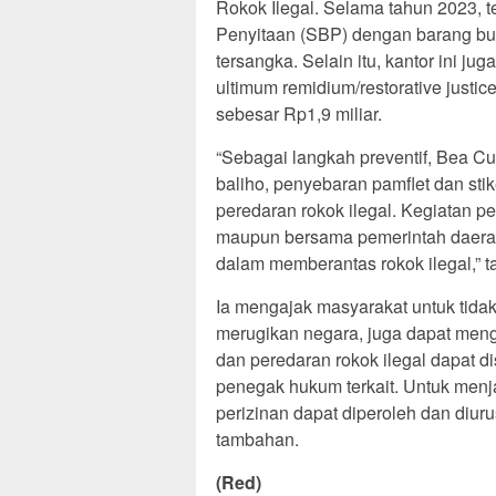
Rokok Ilegal. Selama tahun 2023, 
Penyitaan (SBP) dengan barang buk
tersangka. Selain itu, kantor ini j
ultimum remidium/restorative justi
sebesar Rp1,9 miliar.
“Sebagai langkah preventif, Bea C
baliho, penyebaran pamflet dan stik
peredaran rokok ilegal. Kegiatan p
maupun bersama pemerintah daerah
dalam memberantas rokok ilegal,” 
Ia mengajak masyarakat untuk tidak 
merugikan negara, juga dapat meng
dan peredaran rokok ilegal dapat 
penegak hukum terkait. Untuk menja
perizinan dapat diperoleh dan diur
tambahan.
(Red)