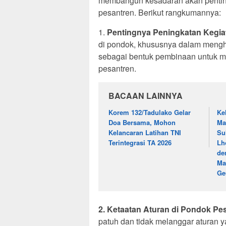
membangun kesadaran akan penting
pesantren. Berikut rangkumannya:
1.
Pentingnya Peningkatan Kegiat
di pondok, khususnya dalam menghafa
sebagai bentuk pembinaan untuk me
pesantren.
BACAAN LAINNYA
Korem 132/Tadulako Gelar
Ke
Doa Bersama, Mohon
Ma
Kelancaran Latihan TNI
Su
Terintegrasi TA 2026
Lh
de
Ma
Ge
2. Ketaatan Aturan di Pondok Pe
patuh dan tidak melanggar aturan y