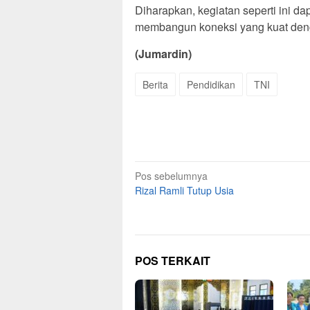
Diharapkan, kegiatan seperti ini da
membangun koneksi yang kuat deng
(Jumardin)
Berita
Pendidikan
TNI
Navigasi
Pos sebelumnya
Rizal Ramli Tutup Usia
pos
POS TERKAIT