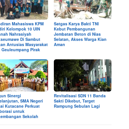
diran Mahasiswa KPM
Satgas Karya Bakti TNI
iri Kelompok 10 UIN
Kebut Pembangunan
anah Nahrasiyah
Jembatan Beton di Nias
kseumawe Di Sambut
Selatan, Akses Warga Kian
an Antusias Masyarakat
Aman
 Geuleumpang Pirak
un Sinergi
Revitalisasi SDN 11 Banda
elanjutan, SMA Negeri
Sakti Dikebut, Target
sai Kutacane Perkuat
Rampung Sebulan Lagi
borasi untuk
gembangan Sekolah