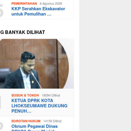
5
6 Agustus 2026
PEMERINTAHAN
KKP Serahkan Ekskavator
untuk Pemulihan …
NG BANYAK DILIHAT
1
18094 Dilihat
SOSOK & TOKOH
KETUA DPRK KOTA
LHOKSEUMAWE DUKUNG
PENUH…
2
14159 Dilihat
SOROTAN HUKUM
Oknum Pegawai Dinas