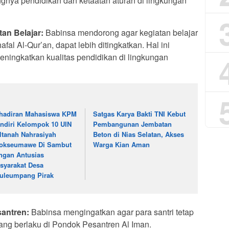
nya pendidikan dan ketaatan aturan di lingkungan
an Belajar:
Babinsa mendorong agar kegiatan belajar
l Al-Qur’an, dapat lebih ditingkatkan. Hal ini
ningkatkan kualitas pendidikan di lingkungan
hadiran Mahasiswa KPM
Satgas Karya Bakti TNI Kebut
ndiri Kelompok 10 UIN
Pembangunan Jembatan
ltanah Nahrasiyah
Beton di Nias Selatan, Akses
okseumawe Di Sambut
Warga Kian Aman
ngan Antusias
syarakat Desa
uleumpang Pirak
santren:
Babinsa mengingatkan agar para santri tetap
ang berlaku di Pondok Pesantren Al Iman.