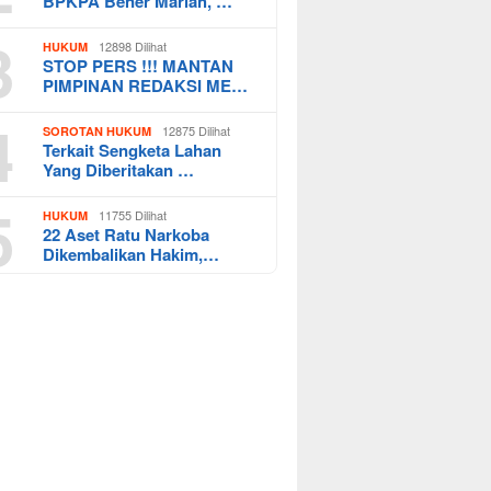
BPKPA Bener Mariah, …
3
12898 Dilihat
HUKUM
STOP PERS !!! MANTAN
PIMPINAN REDAKSI ME…
4
12875 Dilihat
SOROTAN HUKUM
Terkait Sengketa Lahan
Yang Diberitakan …
5
11755 Dilihat
HUKUM
22 Aset Ratu Narkoba
Dikembalikan Hakim,…