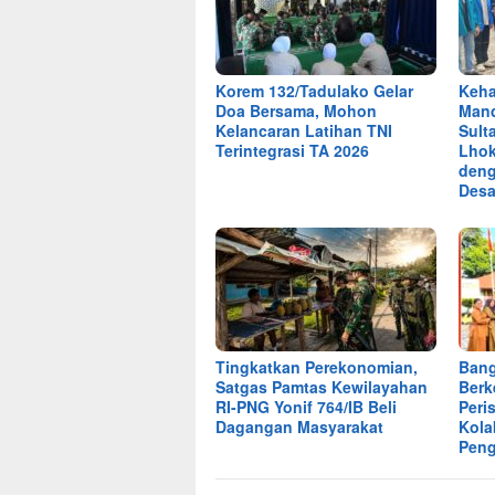
Korem 132/Tadulako Gelar
Keha
Doa Bersama, Mohon
Mand
Kelancaran Latihan TNI
Sult
Terintegrasi TA 2026
Lho
deng
Desa
Tingkatkan Perekonomian,
Bang
Satgas Pamtas Kewilayahan
Berk
RI-PNG Yonif 764/IB Beli
Peri
Dagangan Masyarakat
Kola
Pen