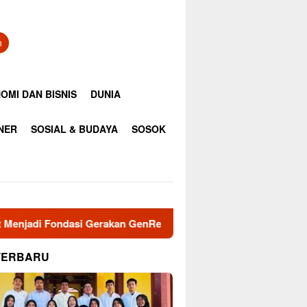
n
OMI DAN BISNIS
DUNIA
INER
SOSIAL & BUDAYA
SOSOK
erakan GenRe di Subulussalam
Jaga Damai Aceh dan Mer
TERBARU