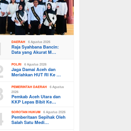
1
6 Agustus 2026
DAERAH
Raja Syahbana Bancin:
Data yang Akurat M…
2
6 Agustus 2026
POLRI
Jaga Damai Aceh dan
Meriahkan HUT RI Ke …
3
6 Agustus
PEMERINTAH DAERAH
2026
Pemkab Aceh Utara dan
KKP Lepas Bibit Ke…
4
6 Agustus 2026
SOROTAN HUKUM
Pemberitaan Sepihak Oleh
Salah Satu Medi…