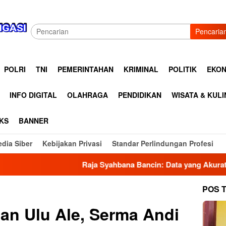
Pencaria
POLRI
TNI
PEMERINTAHAN
KRIMINAL
POLITIK
EKON
INFO DIGITAL
OLAHRAGA
PENDIDIKAN
WISATA & KUL
KS
BANNER
dia Siber
Kebijakan Privasi
Standar Perlindungan Profesi
Raja Syahbana Bancin: Data yang Akurat Menjadi Fondasi G
POS 
an Ulu Ale, Serma Andi