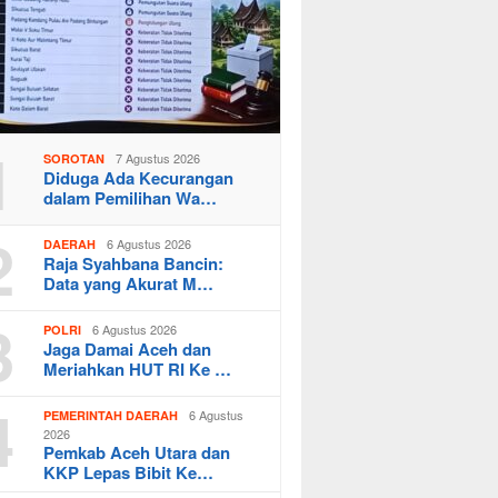
1
7 Agustus 2026
SOROTAN
Diduga Ada Kecurangan
dalam Pemilihan Wa…
2
6 Agustus 2026
DAERAH
Raja Syahbana Bancin:
Data yang Akurat M…
3
6 Agustus 2026
POLRI
Jaga Damai Aceh dan
Meriahkan HUT RI Ke …
4
6 Agustus
PEMERINTAH DAERAH
2026
Pemkab Aceh Utara dan
KKP Lepas Bibit Ke…