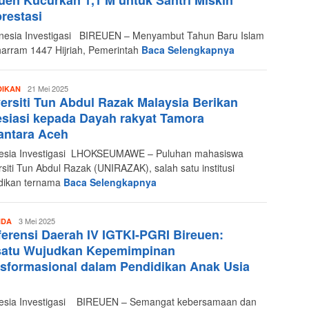
uen Kucurkan 1,1 M untuk Santri Miskin
restasi
esia Investigasi BIREUEN – Menyambut Tahun Baru Islam
arram 1447 Hijriah, Pemerintah
Baca Selengkapnya
Redaksi
21 Mei 2025
DIKAN
ersiti Tun Abdul Razak Malaysia Berikan
Indonesia
Investigasi
siasi kepada Dayah rakyat Tamora
antara Aceh
esia Investigasi LHOKSEUMAWE – Puluhan mahasiswa
rsiti Tun Abdul Razak (UNIRAZAK), salah satu institusi
dikan ternama
Baca Selengkapnya
Redaksi
3 Mei 2025
NDA
erensi Daerah IV IGTKI-PGRI Bireuen:
Indonesia
Investigasi
satu Wujudkan Kepemimpinan
sformasional dalam Pendidikan Anak Usia
esia Investigasi BIREUEN – Semangat kebersamaan dan