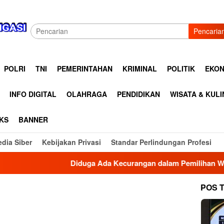
Pencaria
POLRI
TNI
PEMERINTAHAN
KRIMINAL
POLITIK
EKON
INFO DIGITAL
OLAHRAGA
PENDIDIKAN
WISATA & KUL
KS
BANNER
dia Siber
Kebijakan Privasi
Standar Perlindungan Profesi
Diduga Ada Kecurangan dalam Pemilihan Wali Nagari Sun
POS 