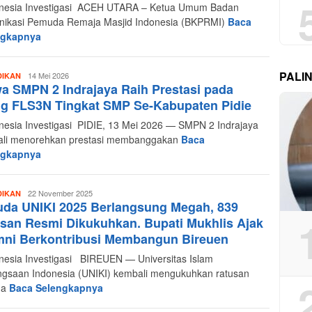
esia Investigasi ACEH UTARA – Ketua Umum Badan
ikasi Pemuda Remaja Masjid Indonesia (BKPRMI)
Baca
ngkapnya
PALI
Redaksi
14 Mei 2026
DIKAN
a SMPN 2 Indrajaya Raih Prestasi pada
Indonesia
Investigasi
g FLS3N Tingkat SMP Se-Kabupaten Pidie
esia Investigasi PIDIE, 13 Mei 2026 — SMPN 2 Indrajaya
li menorehkan prestasi membanggakan
Baca
ngkapnya
Redaksi
22 November 2025
DIKAN
da UNIKI 2025 Berlangsung Megah, 839
Indonesia
Investigasi
san Resmi Dikukuhkan. Bupati Mukhlis Ajak
mni Berkontribusi Membangun Bireuen
esia Investigasi BIREUEN — Universitas Islam
gsaan Indonesia (UNIKI) kembali mengukuhkan ratusan
na
Baca Selengkapnya