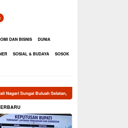
n
OMI DAN BISNIS
DUNIA
INER
SOSIAL & BUDAYA
SOSOK
gai Buluah Selatan, Masyarakat Minta Bupati Tinjau Kembali K
TERBARU