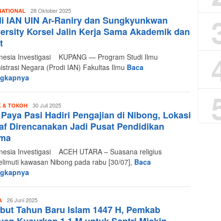
Redaksi
28 Oktober 2025
NATIONAL
i IAN UIN Ar-Raniry dan Sungkyunkwan
Indonesia
Investigasi
ersity Korsel Jalin Kerja Sama Akademik dan
t
esia Investigasi KUPANG — Program Studi Ilmu
istrasi Negara (Prodi IAN) Fakultas Ilmu
Baca
ngkapnya
Redaksi
30 Juli 2025
 & TOKOH
Paya Pasi Hadiri Pengajian di Nibong, Lokasi
Indonesia
Investigasi
f Direncanakan Jadi Pusat Pendidikan
ma
esia Investigasi ACEH UTARA – Suasana religius
limuti kawasan Nibong pada rabu [30/07],
Baca
ngkapnya
Redaksi
26 Juni 2025
A
but Tahun Baru Islam 1447 H, Pemkab
Indonesia
Investigasi