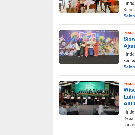
Indon
Komun
Sele
PENDI
Sisw
Ajan
Indon
kemba
Sele
PENDI
Wisu
Lulu
Alu
Indon
Keban
sarja