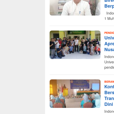
Bire
Berp
Indon
1 Muh
PENDI
Univ
Apre
Nus
Indon
Unive
pendi
BERA
Konf
Ber
Tran
Dini
Indon