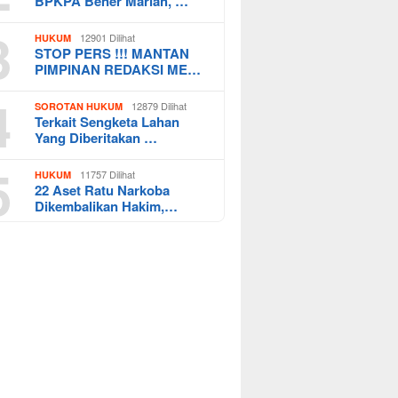
BPKPA Bener Mariah, …
3
12901 Dilihat
HUKUM
STOP PERS !!! MANTAN
PIMPINAN REDAKSI ME…
4
12879 Dilihat
SOROTAN HUKUM
Terkait Sengketa Lahan
Yang Diberitakan …
5
11757 Dilihat
HUKUM
22 Aset Ratu Narkoba
Dikembalikan Hakim,…