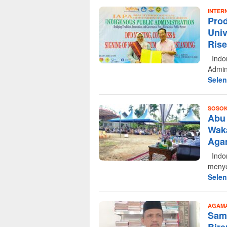
INTER
Prod
Univ
Rise
Indon
Admin
Sele
SOSOK
Abu 
Waka
Aga
Indon
menye
Sele
AGAM
Sam