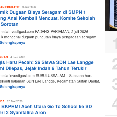
Redaksi
3 Juli 2026
AN EDUKATIF
emik Dugaan Biaya Seragam di SMPN 1
Indonesia
Investigasi
ng Anai Kembali Mencuat, Komite Sekolah
 Sorotan
esiaInvestigasi.com PADANG PARIAMAN, 2 juli 2026 –
ik mengenai dugaan pungutan biaya pengadaan seragam
 Selengkapnya
Redaksi
4 Juni 2026
DIKAN
is Haru Pecah! 26 Siswa SDN Lae Langge
Indonesia
Investigasi
i Dilepas, Jejak Indah 6 Tahun Terukir
esia investigasi.com SUBULUSSALAM – Suasana haru
limuti halaman SDN Lae Langge, Kecamatan Sultan Daulat,
 Selengkapnya
Redaksi
20 Mei 2026
NDA
 BKPRMI Aceh Utara Go To School ke SD
Indonesia
Investigasi
ri 2 Syamtalira Aron