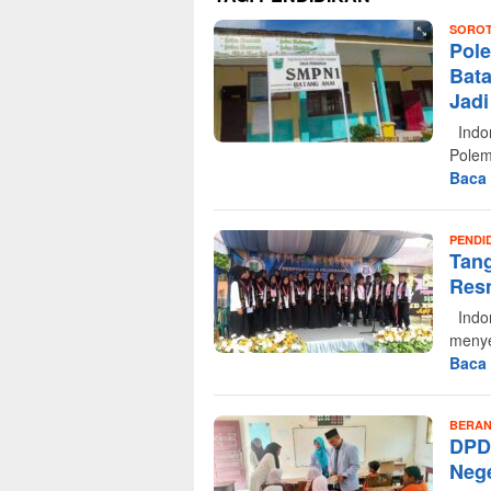
SOROT
Pol
Bata
Jadi
Indon
Polem
Baca
PENDI
Tang
Resm
Indon
menye
Baca
BERA
DPD
Nege