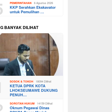
5
6 Agustus 2026
PEMERINTAHAN
KKP Serahkan Ekskavator
untuk Pemulihan …
NG BANYAK DILIHAT
1
18094 Dilihat
SOSOK & TOKOH
KETUA DPRK KOTA
LHOKSEUMAWE DUKUNG
PENUH…
2
14159 Dilihat
SOROTAN HUKUM
Oknum Pegawai Dinas