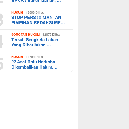
BPKPA Bener Mariah, …
3
12898 Dilihat
HUKUM
STOP PERS !!! MANTAN
PIMPINAN REDAKSI ME…
4
12875 Dilihat
SOROTAN HUKUM
Terkait Sengketa Lahan
Yang Diberitakan …
5
11755 Dilihat
HUKUM
22 Aset Ratu Narkoba
Dikembalikan Hakim,…