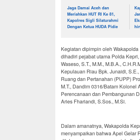
Jaga Damai Aceh dan
Ka
Meriahkan HUT RI Ke 81,
Ja
Kapolres Sigli Silaturahmi
Ek
Dengan Ketua HUDA Pidie
hi
Kegiatan dipimpin oleh Wakapolda K
dihadiri pejabat utama Polda Kepri
Waseso, S.T., M.M., M.B.A., C.H.R.
Kepulauan Riau Bpk. Junaidi, S.E.
Ruang dan Pertanahan (PUPP) Provi
M.T., Dandim 0316/Batam Kolonel A
Perencanaan dan Pembangunan Dae
Aries Fhariandi, S.Sos., M.Si.
Dalam amanatnya, Wakapolda Kepri B
menyampaikan bahwa Apel Gelar P