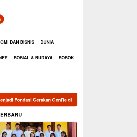
n
OMI DAN BISNIS
DUNIA
INER
SOSIAL & BUDAYA
SOSOK
akan GenRe di Subulussalam
Jaga Damai Aceh dan Meriah
TERBARU