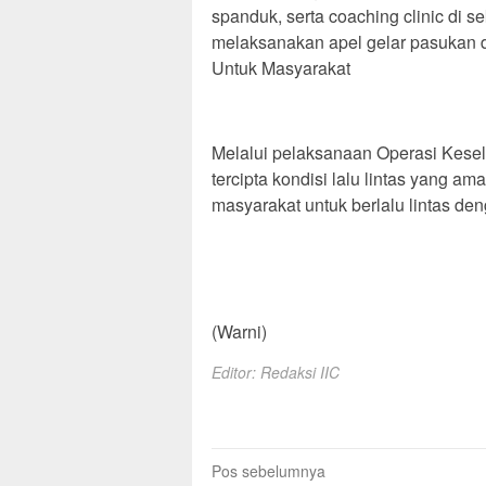
spanduk, serta coaching clinic di s
melaksanakan apel gelar pasukan 
Untuk Masyarakat
Melalui pelaksanaan Operasi Kese
tercipta kondisi lalu lintas yang am
masyarakat untuk berlalu lintas de
(Warni)
Editor: Redaksi IIC
Navigasi
Pos sebelumnya