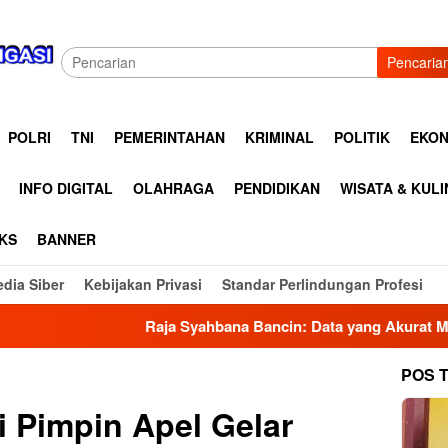
Pencaria
POLRI
TNI
PEMERINTAHAN
KRIMINAL
POLITIK
EKON
INFO DIGITAL
OLAHRAGA
PENDIDIKAN
WISATA & KUL
KS
BANNER
dia Siber
Kebijakan Privasi
Standar Perlindungan Profesi
Raja Syahbana Bancin: Data yang Akurat Menjadi Fondasi Ger
POS 
 Pimpin Apel Gelar