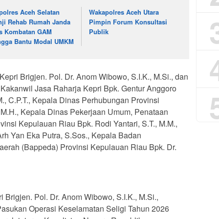
polres Aceh Selatan
Wakapolres Aceh Utara
nji Rehab Rumah Janda
Pimpin Forum Konsultasi
s Kombatan GAM
Publik
ngga Bantu Modal UMKM
epri Brigjen. Pol. Dr. Anom Wibowo, S.I.K., M.Si., dan
, Kakanwil Jasa Raharja Kepri Bpk. Gentur Anggoro
M., C.P.T., Kepala Dinas Perhubungan Provinsi
, M.H., Kepala Dinas Pekerjaan Umum, Penataan
nsi Kepulauan Riau Bpk. Rodi Yantari, S.T., M.M.,
rh Yan Eka Putra, S.Sos., Kepala Badan
rah (Bappeda) Provinsi Kepulauan Riau Bpk. Dr.
rigjen. Pol. Dr. Anom Wibowo, S.I.K., M.Si.,
asukan Operasi Keselamatan Seligi Tahun 2026