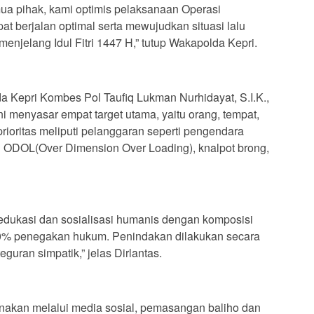
ua pihak, kami optimis pelaksanaan Operasi
t berjalan optimal serta mewujudkan situasi lalu
 menjelang Idul Fitri 1447 H,” tutup Wakapolda Kepri.
da Kepri Kombes Pol Taufiq Lukman Nurhidayat, S.I.K.,
i menyasar empat target utama, yaitu orang, tempat,
rioritas meliputi pelanggaran seperti pengendara
an ODOL(Over Dimension Over Loading), knalpot brong,
edukasi dan sosialisasi humanis dengan komposisi
 20% penegakan hukum. Penindakan dilakukan secara
guran simpatik,” jelas Dirlantas.
sanakan melalui media sosial, pemasangan baliho dan