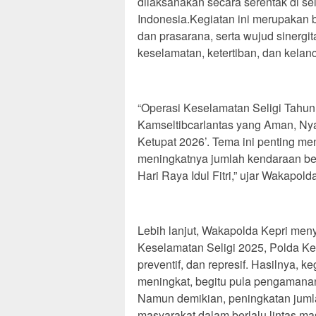
dilaksanakan secara serentak di se
Indonesia.Kegiatan ini merupakan 
dan prasarana, serta wujud sinerg
keselamatan, ketertiban, dan kelanca
“Operasi Keselamatan Seligi Tahu
Kamseltibcarlantas yang Aman, Ny
Ketupat 2026’. Tema ini penting men
meningkatnya jumlah kendaraan ber
Hari Raya Idul Fitri,” ujar Wakapold
Lebih lanjut, Wakapolda Kepri me
Keselamatan Seligi 2025, Polda Kep
preventif, dan represif. Hasilnya,
meningkat, begitu pula pengamanan d
Namun demikian, peningkatan jum
masyarakat dalam berlalu lintas mas