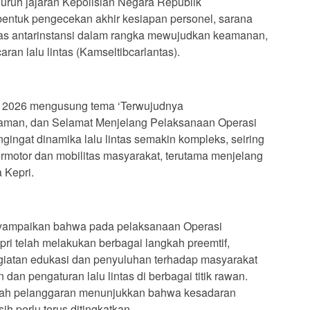
luruh jajaran Kepolisian Negara Republik
bentuk pengecekan akhir kesiapan personel, sarana
itas antarinstansi dalam rangka mewujudkan keamanan,
ran lalu lintas (Kamseltibcarlantas).
n 2026 mengusung tema ‘Terwujudnya
aman, dan Selamat Menjelang Pelaksanaan Operasi
gingat dinamika lalu lintas semakin kompleks, seiring
motor dan mobilitas masyarakat, terutama menjelang
a Kepri.
nyampaikan bahwa pada pelaksanaan Operasi
ri telah melakukan berbagai langkah preemtif,
 kegiatan edukasi dan penyuluhan terhadap masyarakat
an pengaturan lalu lintas di berbagai titik rawan.
lah pelanggaran menunjukkan bahwa kesadaran
ih perlu terus ditingkatkan.