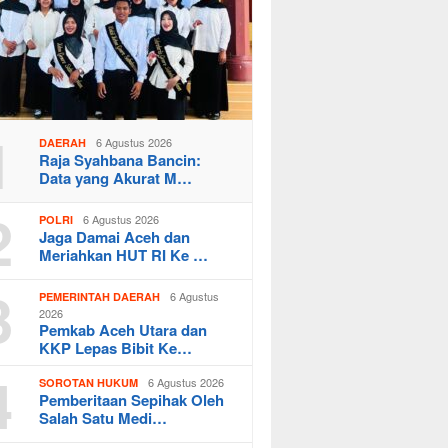
1
6 Agustus 2026
DAERAH
Raja Syahbana Bancin:
Data yang Akurat M…
2
6 Agustus 2026
POLRI
Jaga Damai Aceh dan
Meriahkan HUT RI Ke …
3
6 Agustus
PEMERINTAH DAERAH
2026
Pemkab Aceh Utara dan
KKP Lepas Bibit Ke…
4
6 Agustus 2026
SOROTAN HUKUM
Pemberitaan Sepihak Oleh
Salah Satu Medi…