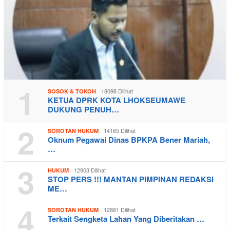
1
18098 Dilihat
SOSOK & TOKOH
KETUA DPRK KOTA LHOKSEUMAWE
DUKUNG PENUH…
2
14165 Dilihat
SOROTAN HUKUM
Oknum Pegawai Dinas BPKPA Bener Mariah,
…
3
12903 Dilihat
HUKUM
STOP PERS !!! MANTAN PIMPINAN REDAKSI
ME…
4
12881 Dilihat
SOROTAN HUKUM
Terkait Sengketa Lahan Yang Diberitakan …