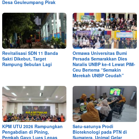
Desa Geuleumpang Pirak
Revitalisasi SDN 11 Banda
Ormawa Universitas Bumi
Sakti Dikebut, Target
Persada Semarakkan Dies
Rampung Sebulan Lagi
Natalis UNBP ke-4 Lewat PIM-
Ceu Bertema “Semakin
Merekah UNBP Ceudah”
KPM UTU 2026 Rampungkan
Satu-satunya Prodi
Pengabdian di Pining,
Bioteknologi pada PTN di
Pemkab Gayo Lues Lepas
Sumatera, Unimal Gelar