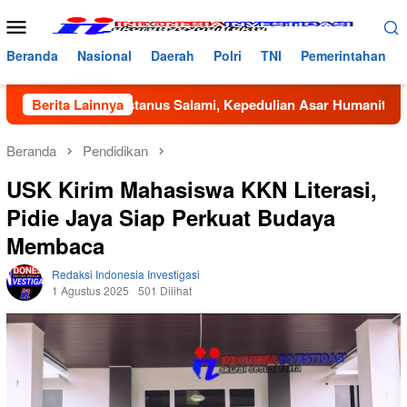
Loncat
Menu
ke
Mobile
konten
Beranda
Nasional
Daerah
Polri
TNI
Pemerintahan
Dayah Bustanus Salami, Kepedulian Asar Humanity dan Mahas
Berita Lainnya
Beranda
Pendidikan
USK Kirim Mahasiswa KKN Literasi,
Pidie Jaya Siap Perkuat Budaya
Membaca
Redaksi Indonesia Investigasi
1 Agustus 2025
501 Dilihat