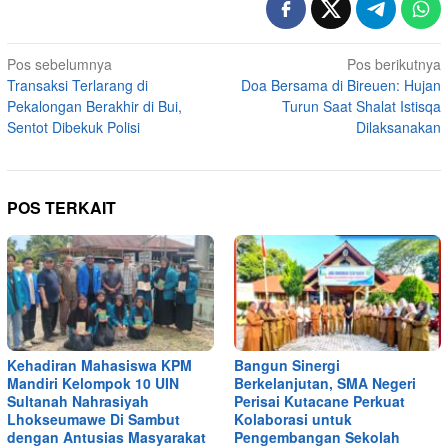
Navigasi
Pos sebelumnya
Pos berikutnya
Transaksi Terlarang di
Doa Bersama di Bireuen: Hujan
pos
Pekalongan Berakhir di Bui,
Turun Saat Shalat Istisqa
Sentot Dibekuk Polisi
Dilaksanakan
POS TERKAIT
Kehadiran Mahasiswa KPM
Bangun Sinergi
Mandiri Kelompok 10 UIN
Berkelanjutan, SMA Negeri
Sultanah Nahrasiyah
Perisai Kutacane Perkuat
Lhokseumawe Di Sambut
Kolaborasi untuk
dengan Antusias Masyarakat
Pengembangan Sekolah