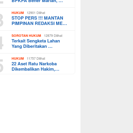
BPKPA Bener Mariah, …
3
12901 Dilihat
HUKUM
STOP PERS !!! MANTAN
PIMPINAN REDAKSI ME…
4
12879 Dilihat
SOROTAN HUKUM
Terkait Sengketa Lahan
Yang Diberitakan …
5
11757 Dilihat
HUKUM
22 Aset Ratu Narkoba
Dikembalikan Hakim,…