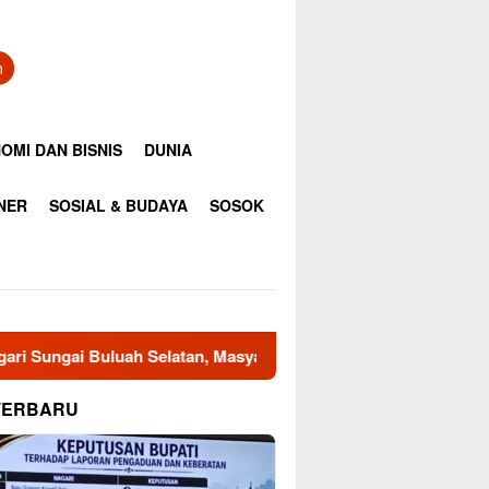
n
OMI DAN BISNIS
DUNIA
INER
SOSIAL & BUDAYA
SOSOK
 Masyarakat Minta Bupati Tinjau Kembali Keputusan
Raj
TERBARU