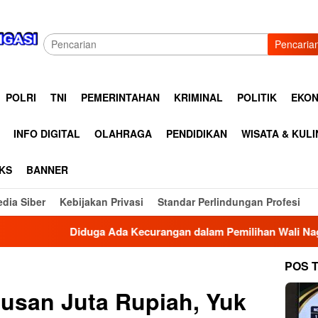
Pencaria
POLRI
TNI
PEMERINTAHAN
KRIMINAL
POLITIK
EKON
INFO DIGITAL
OLAHRAGA
PENDIDIKAN
WISATA & KUL
KS
BANNER
dia Siber
Kebijakan Privasi
Standar Perlindungan Profesi
ecurangan dalam Pemilihan Wali Nagari Sungai Buluah Selatan,
POS 
tusan Juta Rupiah, Yuk