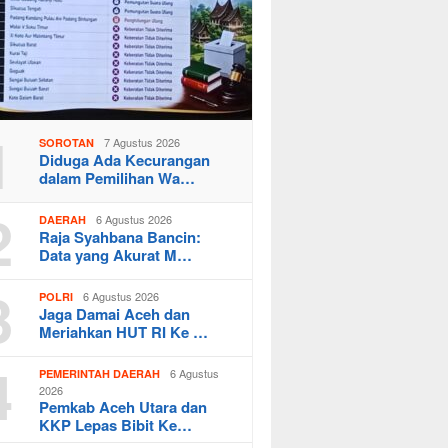
1
7 Agustus 2026
SOROTAN
Diduga Ada Kecurangan
dalam Pemilihan Wa…
2
6 Agustus 2026
DAERAH
Raja Syahbana Bancin:
Data yang Akurat M…
3
6 Agustus 2026
POLRI
Jaga Damai Aceh dan
Meriahkan HUT RI Ke …
4
6 Agustus
PEMERINTAH DAERAH
2026
Pemkab Aceh Utara dan
KKP Lepas Bibit Ke…