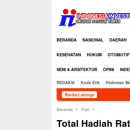
Loncat
ke
konten
BERANDA
NASIONAL
DAERAH
KESEHATAN
HUKUM
OTOMOTIF
SENI & ARSITEKTUR
OPINI
INDE
REDAKSI
Kode Etik
Pedoman Me
Berita Lainnya
Diduga Ada K
Beranda
Polri
Total Hadiah Ra