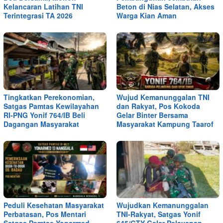
Kelancaran Latihan TNI
Beton di Nias Selatan, Akses
Terintegrasi TA 2026
Warga Kian Aman
Tingkatkan Perekonomian,
Wujud Kemanunggalan TNI
Satgas Pamtas Kewilayahan
dan Rakyat, Pos Kokoda
RI-PNG Yonif 764/IB Beli
Gelar Binter Bersama
Dagangan Masyarakat
Masyarakat Kampung Taarof
Peduli Kesehatan Masyarakat
Wujudkan Kemanunggalan
Perbatasan, Pos Mentari
TNI-Rakyat, Satgas Yonif