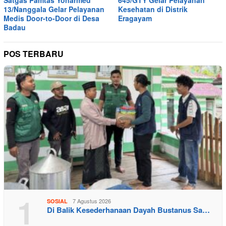
Satgas Pamtas Yonarmed
645/GTY Gelar Pelayanan
13/Nanggala Gelar Pelayanan
Kesehatan di Distrik
Medis Door-to-Door di Desa
Eragayam
Badau
POS TERBARU
1
7 Agustus 2026
SOSIAL
Di Balik Kesederhanaan Dayah Bustanus Sa…