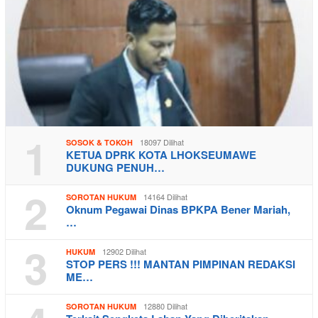
1
18097 Dilihat
SOSOK & TOKOH
KETUA DPRK KOTA LHOKSEUMAWE
DUKUNG PENUH…
2
14164 Dilihat
SOROTAN HUKUM
Oknum Pegawai Dinas BPKPA Bener Mariah,
…
3
12902 Dilihat
HUKUM
STOP PERS !!! MANTAN PIMPINAN REDAKSI
ME…
12880 Dilihat
SOROTAN HUKUM