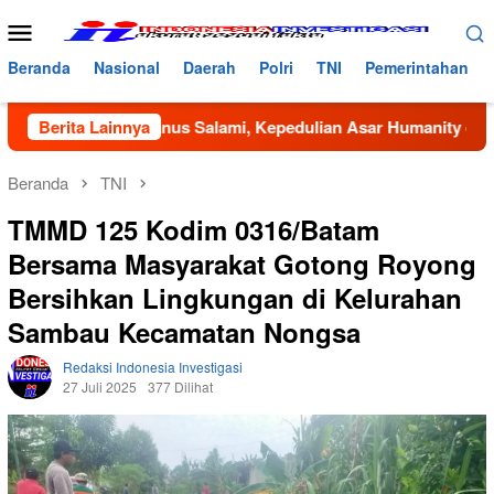
Loncat
Menu
ke
Mobile
konten
Beranda
Nasional
Daerah
Polri
TNI
Pemerintahan
h Bustanus Salami, Kepedulian Asar Humanity dan Mahasiswa 
Berita Lainnya
Beranda
TNI
TMMD 125 Kodim 0316/Batam
Bersama Masyarakat Gotong Royong
Bersihkan Lingkungan di Kelurahan
Sambau Kecamatan Nongsa
Redaksi Indonesia Investigasi
27 Juli 2025
377 Dilihat