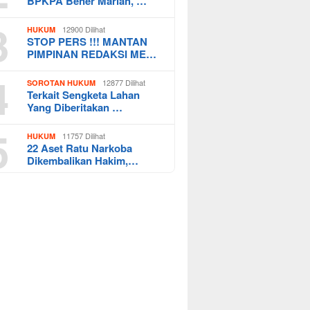
BPKPA Bener Mariah, …
3
12900 Dilihat
HUKUM
STOP PERS !!! MANTAN
PIMPINAN REDAKSI ME…
4
12877 Dilihat
SOROTAN HUKUM
Terkait Sengketa Lahan
Yang Diberitakan …
5
11757 Dilihat
HUKUM
22 Aset Ratu Narkoba
Dikembalikan Hakim,…