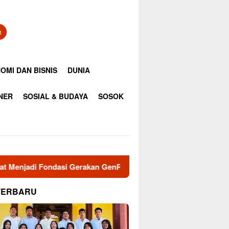
n
OMI DAN BISNIS
DUNIA
INER
SOSIAL & BUDAYA
SOSOK
asi Gerakan GenRe di Subulussalam
Jaga Damai Aceh da
TERBARU