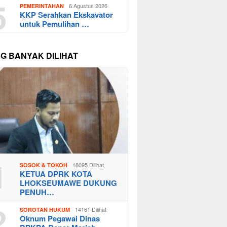
5
6 Agustus 2026
PEMERINTAHAN
KKP Serahkan Ekskavator
untuk Pemulihan …
NG BANYAK DILIHAT
1
18095 Dilihat
SOSOK & TOKOH
KETUA DPRK KOTA
LHOKSEUMAWE DUKUNG
PENUH…
2
14161 Dilihat
SOROTAN HUKUM
Oknum Pegawai Dinas