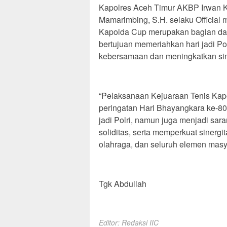
Kapolres Aceh Timur AKBP Irwan Kur
Mamarimbing, S.H. selaku Officia
Kapolda Cup merupakan bagian dar
bertujuan memeriahkan hari jadi P
kebersamaan dan meningkatkan siner
“Pelaksanaan Kejuaraan Tenis Kapo
peringatan Hari Bhayangkara ke-80
jadi Polri, namun juga menjadi sar
soliditas, serta memperkuat sinergi
olahraga, dan seluruh elemen masya
Tgk Abdullah
Editor: Redaksi IIC