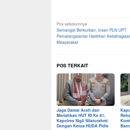
Navigasi
Pos sebelumnya
Semangat Berkurban, Insan PLN UPT
pos
Pematangsiantar Hadirkan Kebahagiaan
Masyarakat
POS TERKAIT
Jaga Damai Aceh dan
Kapo
Meriahkan HUT RI Ke 81,
Reha
Kapolres Sigli Silaturahmi
Kom
Dengan Ketua HUDA Pidie
Ban