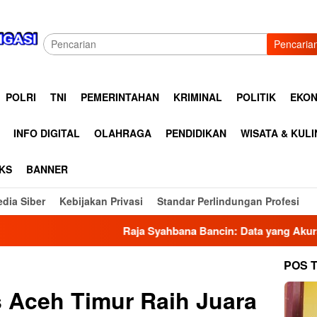
Pencaria
POLRI
TNI
PEMERINTAHAN
KRIMINAL
POLITIK
EKON
INFO DIGITAL
OLAHRAGA
PENDIDIKAN
WISATA & KUL
KS
BANNER
dia Siber
Kebijakan Privasi
Standar Perlindungan Profesi
Raja Syahbana Bancin: Data yang Akurat Menjadi Fond
POS 
s Aceh Timur Raih Juara