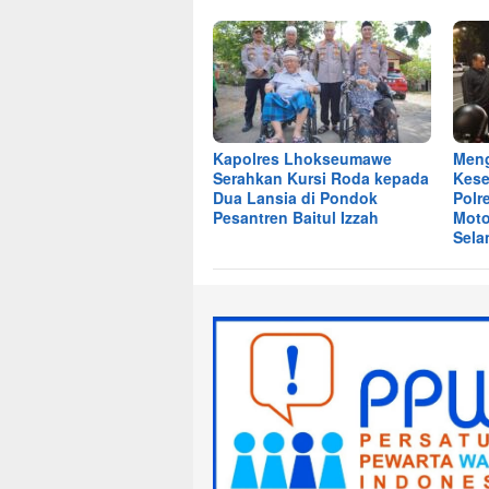
Kapolres Lhokseumawe
Men
Serahkan Kursi Roda kepada
Kese
Dua Lansia di Pondok
Polr
Pesantren Baitul Izzah
Moto
Sela