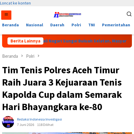
Loncat ke konten
Beranda
Nasional
Daerah
Polri
TNI
Pemerintahan
m Pemilihan Wali Nagari Sungai Buluah Selatan, Masyarakat Mint
Berita Lainnya
Beranda
Polri
Tim Tenis Polres Aceh Timur
Raih Juara 3 Kejuaraan Tenis
Kapolda Cup dalam Semarak
Hari Bhayangkara ke-80
Redaksi Indonesia Investigasi
7 Juni 2026
118 Dilihat