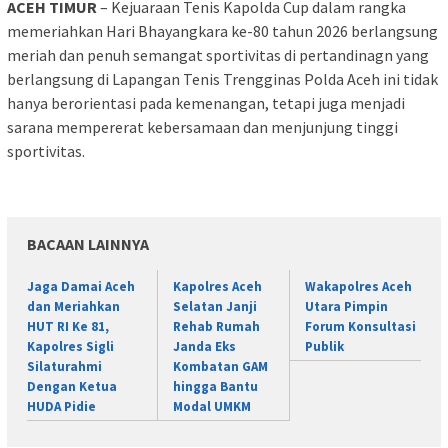
ACEH TIMUR
– Kejuaraan Tenis Kapolda Cup dalam rangka
memeriahkan Hari Bhayangkara ke-80 tahun 2026 berlangsung
meriah dan penuh semangat sportivitas di pertandinagn yang
berlangsung di Lapangan Tenis Trengginas Polda Aceh ini tidak
hanya berorientasi pada kemenangan, tetapi juga menjadi
sarana mempererat kebersamaan dan menjunjung tinggi
sportivitas.
BACAAN LAINNYA
Jaga Damai Aceh
Kapolres Aceh
Wakapolres Aceh
dan Meriahkan
Selatan Janji
Utara Pimpin
HUT RI Ke 81,
Rehab Rumah
Forum Konsultasi
Kapolres Sigli
Janda Eks
Publik
Silaturahmi
Kombatan GAM
Dengan Ketua
hingga Bantu
HUDA Pidie
Modal UMKM