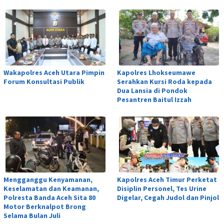
Wakapolres Aceh Utara Pimpin
Kapolres Lhokseumawe
Forum Konsultasi Publik
Serahkan Kursi Roda kepada
Dua Lansia di Pondok
Pesantren Baitul Izzah
Mengganggu Kenyamanan,
Kapolres Aceh Timur Perketat
Keselamatan dan Keamanan,
Disiplin Personel, Tes Urine
Polresta Banda Aceh Sita 80
Digelar, Cegah Judol dan Pinjol
Motor Berknalpot Brong
Selama Bulan Juli