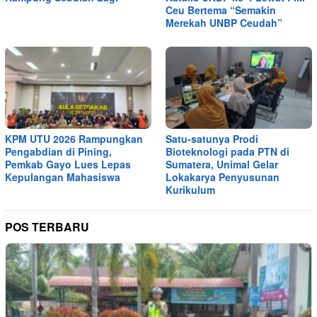
Ceu Bertema “Semakin
Merekah UNBP Ceudah”
KPM UTU 2026 Rampungkan
Satu-satunya Prodi
Pengabdian di Pining,
Bioteknologi pada PTN di
Pemkab Gayo Lues Lepas
Sumatera, Unimal Gelar
Kepulangan Mahasiswa
Lokakarya Penyusunan
Kurikulum
POS TERBARU