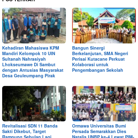
Kehadiran Mahasiswa KPM
Bangun Sinergi
Mandiri Kelompok 10 UIN
Berkelanjutan, SMA Negeri
Sultanah Nahrasiyah
Perisai Kutacane Perkuat
Lhokseumawe Di Sambut
Kolaborasi untuk
dengan Antusias Masyarakat
Pengembangan Sekolah
Desa Geuleumpang Pirak
Revitalisasi SDN 11 Banda
Ormawa Universitas Bumi
Sakti Dikebut, Target
Persada Semarakkan Dies
Rampung Sebulan Lagi
Natalis UNBP ke-4 Lewat PIM-