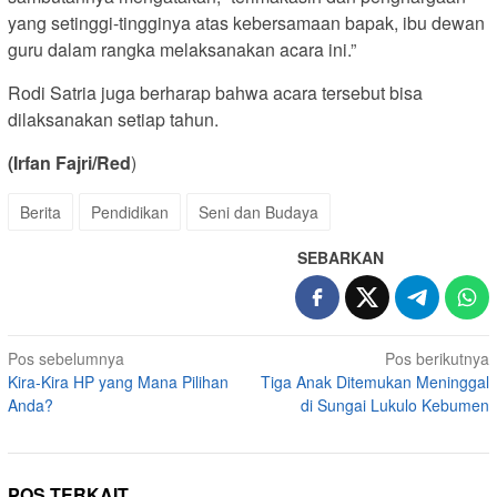
yang setinggi-tingginya atas kebersamaan bapak, ibu dewan
guru dalam rangka melaksanakan acara ini.”
Rodi Satria juga berharap bahwa acara tersebut bisa
dilaksanakan setiap tahun.
(Irfan Fajri/Red
)
Berita
Pendidikan
Seni dan Budaya
SEBARKAN
Navigasi
Pos sebelumnya
Pos berikutnya
Kira-Kira HP yang Mana Pilihan
Tiga Anak Ditemukan Meninggal
pos
Anda?
di Sungai Lukulo Kebumen
POS TERKAIT