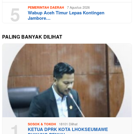
5
7 Agustus 2026
PEMERINTAH DAERAH
Wabup Aceh Timur Lepas Kontingen
Jambore…
PALING BANYAK DILIHAT
1
18101 Dilihat
SOSOK & TOKOH
KETUA DPRK KOTA LHOKSEUMAWE