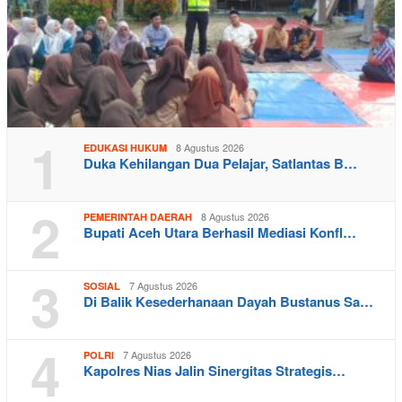
1
8 Agustus 2026
EDUKASI HUKUM
Duka Kehilangan Dua Pelajar, Satlantas B…
2
8 Agustus 2026
PEMERINTAH DAERAH
Bupati Aceh Utara Berhasil Mediasi Konfl…
3
7 Agustus 2026
SOSIAL
Di Balik Kesederhanaan Dayah Bustanus Sa…
4
7 Agustus 2026
POLRI
Kapolres Nias Jalin Sinergitas Strategis…