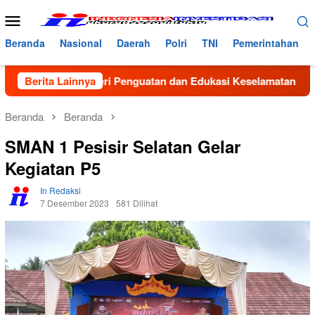
Loncat
Menu
ke
Mobile
konten
Beranda
Nasional
Daerah
Polri
TNI
Pemerintahan
ntas Beri Penguatan dan Edukasi Keselamatan di MAN 2 Aceh Ut
Berita Lainnya
Beranda
Beranda
SMAN 1 Pesisir Selatan Gelar
Kegiatan P5
In Redaksi
7 Desember 2023
581 Dilihat