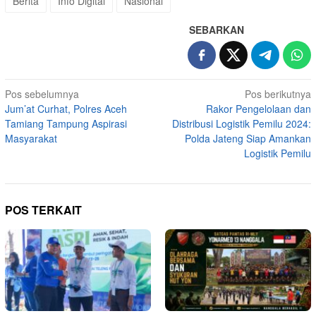
Berita
Info Digital
Nasional
SEBARKAN
Navigasi
Pos sebelumnya
Pos berikutnya
Jum’at Curhat, Polres Aceh
Rakor Pengelolaan dan
pos
Tamiang Tampung Aspirasi
Distribusi Logistik Pemilu 2024:
Masyarakat
Polda Jateng Siap Amankan
Logistik Pemilu
POS TERKAIT