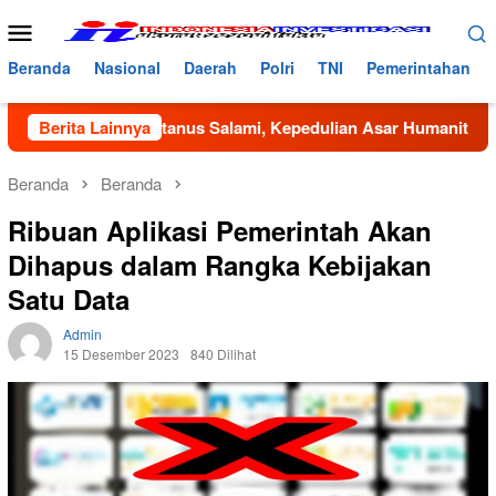
Loncat
Menu
ke
Mobile
konten
Beranda
Nasional
Daerah
Polri
TNI
Pemerintahan
Dayah Bustanus Salami, Kepedulian Asar Humanity dan Mahas
Berita Lainnya
Beranda
Beranda
Ribuan Aplikasi Pemerintah Akan
Dihapus dalam Rangka Kebijakan
Satu Data
Admin
15 Desember 2023
840 Dilihat