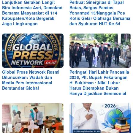
Lanjutkan Gerakan Langit
Perkuat Sinergitas di Tapal
Biru Indonesia Asri, Demokrat
Batas, Satgas Pamtas
Bersama Masyarakat di 114
Yonarmed 13/Nanggala Pos
Kabupaten/Kota Bergerak
Kotis Gelar Olahraga Bersama
Jaga Lingkungan
dan Syukuran HUT Ke-64
Global Press Network Resmi
Peringati Hari Lahir Pancasila
Diluncurkan: Wadah dan
2026, Plt. Bupati Pekalongan
Media Pers Internasional
H. Sukirman : Nilai Luhur
Berstandar Global
Harus Diterapkan Bukan
Hanya Dijadikan Seremonial