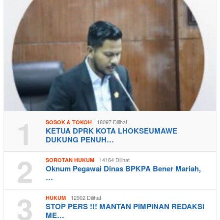
1
18097 Dilihat
SOSOK & TOKOH
KETUA DPRK KOTA LHOKSEUMAWE
DUKUNG PENUH…
2
14164 Dilihat
SOROTAN HUKUM
Oknum Pegawai Dinas BPKPA Bener Mariah,
…
3
12902 Dilihat
HUKUM
STOP PERS !!! MANTAN PIMPINAN REDAKSI
ME…