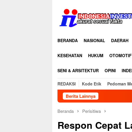
Loncat
ke
konten
BERANDA
NASIONAL
DAERAH
KESEHATAN
HUKUM
OTOMOTIF
SENI & ARSITEKTUR
OPINI
INDE
REDAKSI
Kode Etik
Pedoman Me
Berita Lainnya
35 Anggota RAPI 
Beranda
Perisitiwa
Respon Cepat L