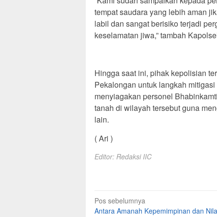
“Kami sudah sampaikan kepada pe
tempat saudara yang lebih aman jika
labil dan sangat berisiko terjadi 
keselamatan jiwa,” tambah Kapolse
Hingga saat ini, pihak kepolisian
Pekalongan untuk langkah mitigasi 
menyiagakan personel Bhabinkamti
tanah di wilayah tersebut guna me
lain.
( Ari )
Editor: Redaksi IIC
Navigasi
Pos sebelumnya
Antara Amanah Kepemimpinan dan Nila
pos