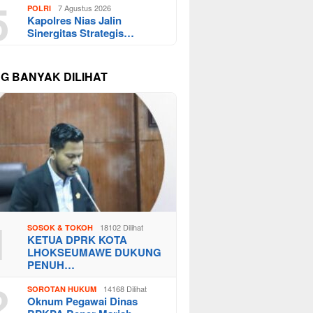
5
7 Agustus 2026
POLRI
Kapolres Nias Jalin
Sinergitas Strategis…
NG BANYAK DILIHAT
1
18102 Dilihat
SOSOK & TOKOH
KETUA DPRK KOTA
LHOKSEUMAWE DUKUNG
PENUH…
2
14168 Dilihat
SOROTAN HUKUM
Oknum Pegawai Dinas