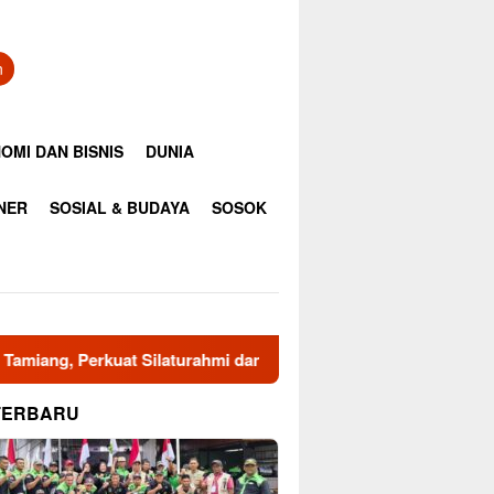
n
OMI DAN BISNIS
DUNIA
INER
SOSIAL & BUDAYA
SOSOK
urahmi dan Sinergi Kebencanaan
Duka Kehilangan Dua P
TERBARU