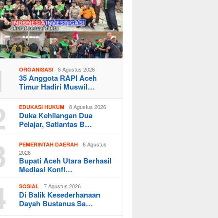
1
8 Agustus 2026
ORGANISASI
35 Anggota RAPI Aceh
Timur Hadiri Muswil…
2
8 Agustus 2026
EDUKASI HUKUM
Duka Kehilangan Dua
Pelajar, Satlantas B…
3
8 Agustus
PEMERINTAH DAERAH
2026
Bupati Aceh Utara Berhasil
Mediasi Konfl…
4
7 Agustus 2026
SOSIAL
Di Balik Kesederhanaan
Dayah Bustanus Sa…