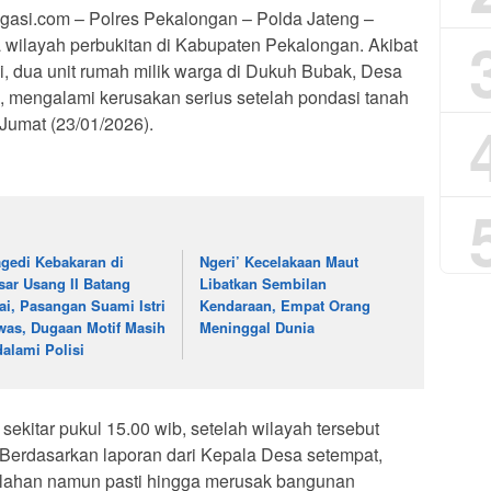
igasi.com – Polres Pekalongan – Polda Jateng –
wilayah perbukitan di Kabupaten Pekalongan. Akibat
gi, dua unit rumah milik warga di Dukuh Bubak, Desa
mengalami kerusakan serius setelah pondasi tanah
Jumat (23/01/2026).
agedi Kebakaran di
Ngeri’ Kecelakaan Maut
sar Usang II Batang
Libatkan Sembilan
ai, Pasangan Suami Istri
Kendaraan, Empat Orang
was, Dugaan Motif Masih
Meninggal Dunia
dalami Polisi
 sekitar pukul 15.00 wib, setelah wilayah tersebut
i. Berdasarkan laporan dari Kepala Desa setempat,
erlahan namun pasti hingga merusak bangunan