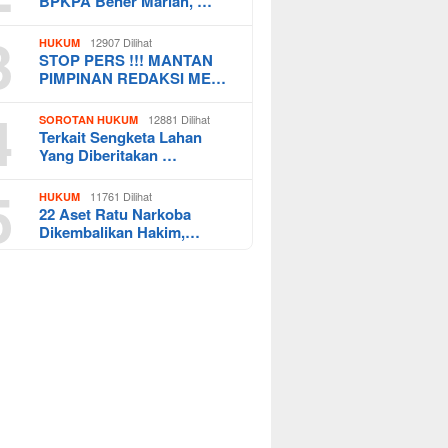
BPKPA Bener Mariah, …
3
12907 Dilihat
HUKUM
STOP PERS !!! MANTAN
PIMPINAN REDAKSI ME…
4
12881 Dilihat
SOROTAN HUKUM
Terkait Sengketa Lahan
Yang Diberitakan …
5
11761 Dilihat
HUKUM
22 Aset Ratu Narkoba
Dikembalikan Hakim,…