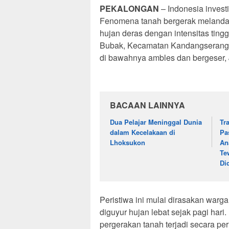
PEKALONGAN
– Indonesia invest
Fenomena tanah bergerak melanda 
hujan deras dengan intensitas ting
Bubak, Kecamatan Kandangserang, 
di bawahnya ambles dan bergeser, 
BACAAN LAINNYA
Dua Pelajar Meninggal Dunia
Tr
dalam Kecelakaan di
Pa
Lhoksukon
An
Te
Di
Peristiwa ini mulai dirasakan warga
diguyur hujan lebat sejak pagi har
pergerakan tanah terjadi secara p