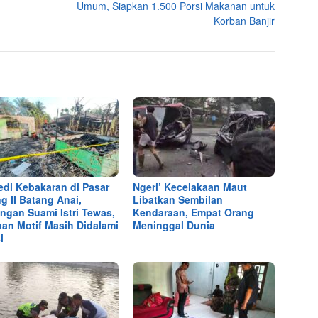
Umum, Siapkan 1.500 Porsi Makanan untuk
Korban Banjir
edi Kebakaran di Pasar
Ngeri’ Kecelakaan Maut
g II Batang Anai,
Libatkan Sembilan
ngan Suami Istri Tewas,
Kendaraan, Empat Orang
an Motif Masih Didalami
Meninggal Dunia
i