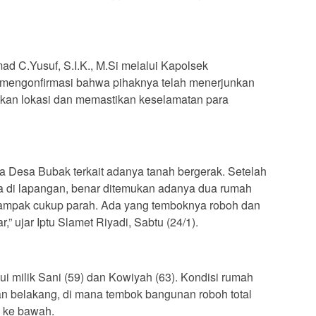
 C.Yusuf, S.I.K., M.Si melalui Kapolsek
 mengonfirmasi bahwa pihaknya telah menerjunkan
kan lokasi dan memastikan keselamatan para
a Desa Bubak terkait adanya tanah bergerak. Setelah
a di lapangan, benar ditemukan adanya dua rumah
rdampak cukup parah. Ada yang temboknya roboh dan
” ujar Iptu Slamet Riyadi, Sabtu (24/1).
i milik Sani (59) dan Kowiyah (63). Kondisi rumah
n belakang, di mana tembok bangunan roboh total
 ke bawah.