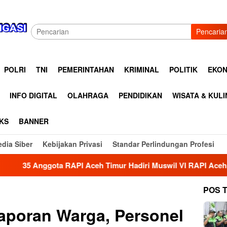
Pencaria
POLRI
TNI
PEMERINTAHAN
KRIMINAL
POLITIK
EKON
INFO DIGITAL
OLAHRAGA
PENDIDIKAN
WISATA & KUL
KS
BANNER
dia Siber
Kebijakan Privasi
Standar Perlindungan Profesi
Aceh Timur Hadiri Muswil VI RAPI Aceh Tamiang, Perkuat Silat
POS 
aporan Warga, Personel