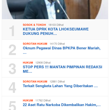
1
18103 Dilihat
SOSOK & TOKOH
KETUA DPRK KOTA LHOKSEUMAWE
DUKUNG PENUH…
2
14170 Dilihat
SOROTAN HUKUM
Oknum Pegawai Dinas BPKPA Bener Mariah,
…
3
12908 Dilihat
HUKUM
STOP PERS !!! MANTAN PIMPINAN REDAKSI
ME…
4
12881 Dilihat
SOROTAN HUKUM
Terkait Sengketa Lahan Yang Diberitakan …
5
11762 Dilihat
HUKUM
22 Aset Ratu Narkoba Dikembalikan Hakim,…