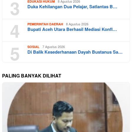
3
8 Agustus 2026
EDUKASI HUKUM
Duka Kehilangan Dua Pelajar, Satlantas B…
4
8 Agustus 2026
PEMERINTAH DAERAH
Bupati Aceh Utara Berhasil Mediasi Konfl…
5
7 Agustus 2026
SOSIAL
Di Balik Kesederhanaan Dayah Bustanus Sa…
PALING BANYAK DILIHAT