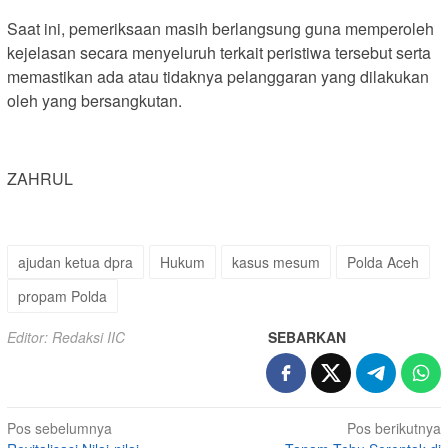
Saat ini, pemeriksaan masih berlangsung guna memperoleh
kejelasan secara menyeluruh terkait peristiwa tersebut serta
memastikan ada atau tidaknya pelanggaran yang dilakukan
oleh yang bersangkutan.
ZAHRUL
ajudan ketua dpra
Hukum
kasus mesum
Polda Aceh
propam Polda
Editor: Redaksi IIC
SEBARKAN
Navigasi
Pos sebelumnya
Pos berikutnya