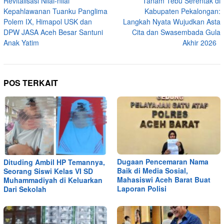
Revitalisasi Nilai-nilai
Tanam Tebu Serentak di
pos
Kepahlawanan Tuanku Panglima
Kabupaten Pekalongan:
Polem IX, Himapol USK dan
Langkah Nyata Wujudkan Asta
DPW JASA Aceh Besar Santuni
Cita dan Swasembada Gula
Anak Yatim
Akhir 2026
POS TERKAIT
Dugaan Pencemaran Nama
Dituding Ambil HP Temannya,
Baik di Media Sosial,
Seorang Siswi Kelas VI SD
Mahasiswi Aceh Barat Buat
Muhammadiyah di Keluarkan
Laporan Polisi
Dari Sekolah