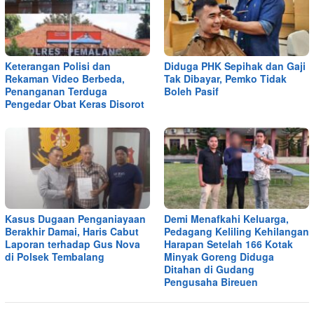
Keterangan Polisi dan
Diduga PHK Sepihak dan Gaji
Rekaman Video Berbeda,
Tak Dibayar, Pemko Tidak
Penanganan Terduga
Boleh Pasif
Pengedar Obat Keras Disorot
Kasus Dugaan Penganiayaan
Demi Menafkahi Keluarga,
Berakhir Damai, Haris Cabut
Pedagang Keliling Kehilangan
Laporan terhadap Gus Nova
Harapan Setelah 166 Kotak
di Polsek Tembalang
Minyak Goreng Diduga
Ditahan di Gudang
Pengusaha Bireuen