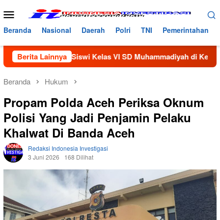
Loncat
Menu
ke
Mobile
konten
Beranda
Nasional
Daerah
Polri
TNI
Pemerintahan
 Seorang Siswi Kelas VI SD Muhammadiyah di Keluarkan Dari S
Berita Lainnya
Beranda
Hukum
Propam Polda Aceh Periksa Oknum
Polisi Yang Jadi Penjamin Pelaku
Khalwat Di Banda Aceh
Redaksi Indonesia Investigasi
3 Juni 2026
168 Dilihat