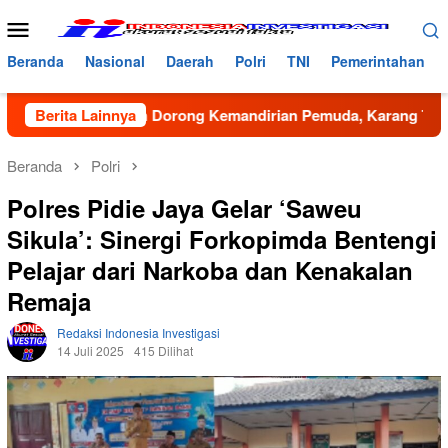
Loncat
Menu
ke
Mobile
konten
Beranda
Nasional
Daerah
Polri
TNI
Pemerintahan
an Dan Dorong Kemandirian Pemuda, Karang Taruna Bireuen Ge
Berita Lainnya
Beranda
Polri
Polres Pidie Jaya Gelar ‘Saweu
Sikula’: Sinergi Forkopimda Bentengi
Pelajar dari Narkoba dan Kenakalan
Remaja
Redaksi Indonesia Investigasi
14 Juli 2025
415 Dilihat