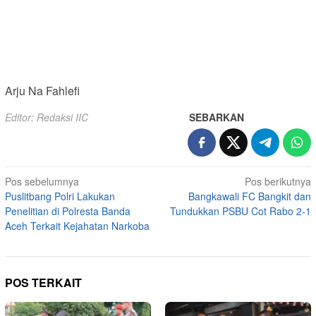
Arju Na Fahlefi
Editor: Redaksi IIC
SEBARKAN
Navigasi
Pos sebelumnya
Pos berikutnya
Puslitbang Polri Lakukan
Bangkawali FC Bangkit dan
pos
Penelitian di Polresta Banda
Tundukkan PSBU Cot Rabo 2-1
Aceh Terkait Kejahatan Narkoba
POS TERKAIT