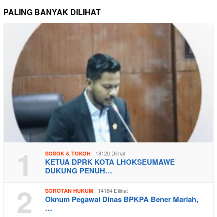
PALING BANYAK DILIHAT
1
18120 Dilihat
SOSOK & TOKOH
KETUA DPRK KOTA LHOKSEUMAWE
DUKUNG PENUH…
2
14184 Dilihat
SOROTAN HUKUM
Oknum Pegawai Dinas BPKPA Bener Mariah,
…