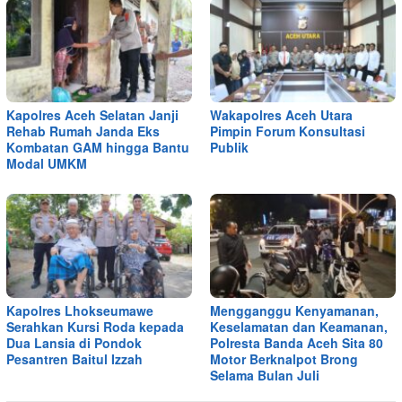
Kapolres Aceh Selatan Janji
Wakapolres Aceh Utara
Rehab Rumah Janda Eks
Pimpin Forum Konsultasi
Kombatan GAM hingga Bantu
Publik
Modal UMKM
Kapolres Lhokseumawe
Mengganggu Kenyamanan,
Serahkan Kursi Roda kepada
Keselamatan dan Keamanan,
Dua Lansia di Pondok
Polresta Banda Aceh Sita 80
Pesantren Baitul Izzah
Motor Berknalpot Brong
Selama Bulan Juli