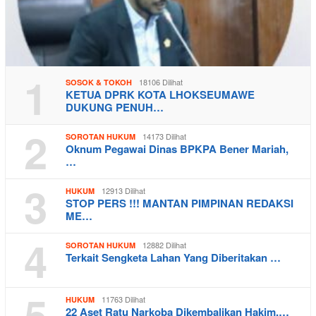
1
18106 Dilihat
SOSOK & TOKOH
KETUA DPRK KOTA LHOKSEUMAWE
DUKUNG PENUH…
2
14173 Dilihat
SOROTAN HUKUM
Oknum Pegawai Dinas BPKPA Bener Mariah,
…
3
12913 Dilihat
HUKUM
STOP PERS !!! MANTAN PIMPINAN REDAKSI
ME…
4
12882 Dilihat
SOROTAN HUKUM
Terkait Sengketa Lahan Yang Diberitakan …
5
11763 Dilihat
HUKUM
22 Aset Ratu Narkoba Dikembalikan Hakim,…