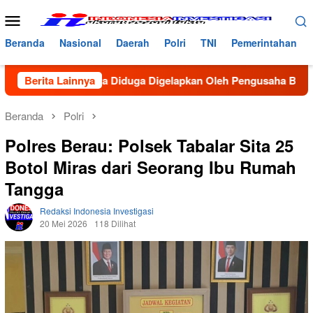
Loncat
Menu
ke
Mobile
konten
Beranda
Nasional
Daerah
Polri
TNI
Pemerintahan
40 Juta Diduga Digelapkan Oleh Pengusaha Bireun, Pedagang K
Berita Lainnya
Beranda
Polri
Polres Berau: Polsek Tabalar Sita 25
Botol Miras dari Seorang Ibu Rumah
Tangga
Redaksi Indonesia Investigasi
20 Mei 2026
118 Dilihat