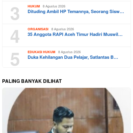
3
8 Agustus 2026
HUKUM
Dituding Ambil HP Temannya, Seorang Sisw…
4
8 Agustus 2026
ORGANISASI
35 Anggota RAPI Aceh Timur Hadiri Muswil…
5
8 Agustus 2026
EDUKASI HUKUM
Duka Kehilangan Dua Pelajar, Satlantas B…
PALING BANYAK DILIHAT