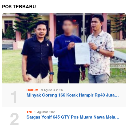
POS TERBARU
1
9 Agustus 2026
HUKUM
Minyak Goreng 166 Kotak Hampir Rp40 Juta…
2
9 Agustus 2026
TNI
Satgas Yonif 645 GTY Pos Muara Nawa Mela…