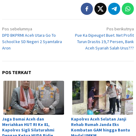
Navigasi
Pos sebelumnya
Pos berikutnya
pos
DPD BKPRMI Aceh Utara Go To
Pue Ka Dipeuget Buet. Net Profit
School ke SD Negeri 2 Syamtalira
Turun Drastis 19,7 Persen, Bank
Aron
Aceh Syariah Salah Urus???
POS TERKAIT
Jaga Damai Aceh dan
Kapolres Aceh Selatan Janji
Meriahkan HUT RI Ke 81,
Rehab Rumah Janda Eks
Kapolres Sigli Silaturahmi
Kombatan GAM hingga Bantu
Dengan Ketua HUDA Pidie
Modal UMKM