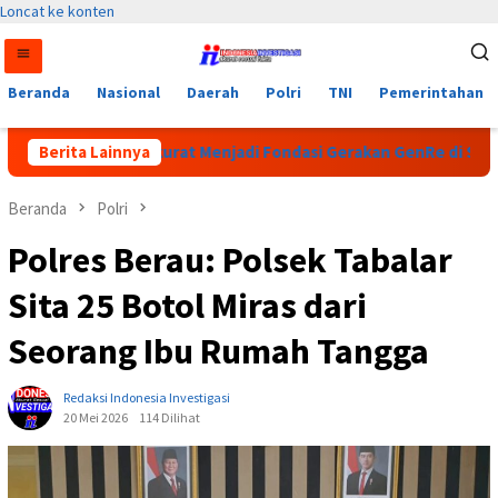
Loncat ke konten
Beranda
Nasional
Daerah
Polri
TNI
Pemerintahan
: Data yang Akurat Menjadi Fondasi Gerakan GenRe di Subulussal
Berita Lainnya
Beranda
Polri
Polres Berau: Polsek Tabalar
Sita 25 Botol Miras dari
Seorang Ibu Rumah Tangga
Redaksi Indonesia Investigasi
20 Mei 2026
114 Dilihat