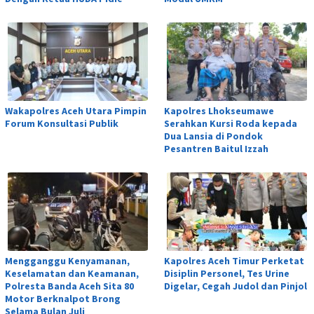
Wakapolres Aceh Utara Pimpin
Kapolres Lhokseumawe
Forum Konsultasi Publik
Serahkan Kursi Roda kepada
Dua Lansia di Pondok
Pesantren Baitul Izzah
Mengganggu Kenyamanan,
Kapolres Aceh Timur Perketat
Keselamatan dan Keamanan,
Disiplin Personel, Tes Urine
Polresta Banda Aceh Sita 80
Digelar, Cegah Judol dan Pinjol
Motor Berknalpot Brong
Selama Bulan Juli