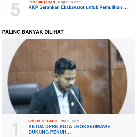
5
6 Agustus 2026
PEMERINTAHAN
KKP Serahkan Ekskavator untuk Pemulihan …
PALING BANYAK DILIHAT
1
18095 Dilihat
SOSOK & TOKOH
KETUA DPRK KOTA LHOKSEUMAWE
DUKUNG PENUH…