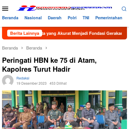
Loncat
Menu
ke
Mobile
konten
Beranda
Nasional
Daerah
Polri
TNI
Pemerintahan
Bancin: Data yang Akurat Menjadi Fondasi Gerakan GenRe di 
Berita Lainnya
Beranda
Beranda
Peringati HBN ke 75 di Atam,
Kapolres Turut Hadir
Redaksi
19 Desember 2023
453 Dilihat