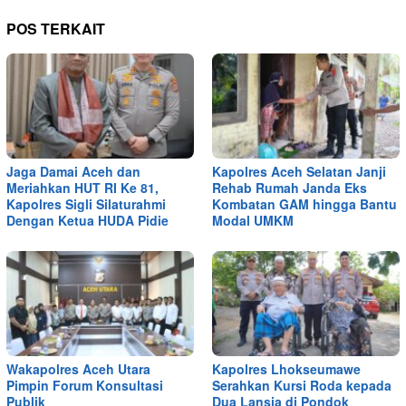
POS TERKAIT
Jaga Damai Aceh dan
Kapolres Aceh Selatan Janji
Meriahkan HUT RI Ke 81,
Rehab Rumah Janda Eks
Kapolres Sigli Silaturahmi
Kombatan GAM hingga Bantu
Dengan Ketua HUDA Pidie
Modal UMKM
Wakapolres Aceh Utara
Kapolres Lhokseumawe
Pimpin Forum Konsultasi
Serahkan Kursi Roda kepada
Publik
Dua Lansia di Pondok