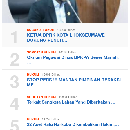
1
18099 Dilihat
SOSOK & TOKOH
KETUA DPRK KOTA LHOKSEUMAWE
DUKUNG PENUH…
2
14166 Dilihat
SOROTAN HUKUM
Oknum Pegawai Dinas BPKPA Bener Mariah,
…
3
12906 Dilihat
HUKUM
STOP PERS !!! MANTAN PIMPINAN REDAKSI
ME…
4
12881 Dilihat
SOROTAN HUKUM
Terkait Sengketa Lahan Yang Diberitakan …
5
11758 Dilihat
HUKUM
22 Aset Ratu Narkoba Dikembalikan Hakim,…