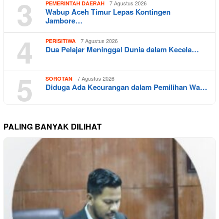
3
7 Agustus 2026
PEMERINTAH DAERAH
Wabup Aceh Timur Lepas Kontingen
Jambore…
4
7 Agustus 2026
PERISITIWA
Dua Pelajar Meninggal Dunia dalam Kecela…
5
7 Agustus 2026
SOROTAN
Diduga Ada Kecurangan dalam Pemilihan Wa…
PALING BANYAK DILIHAT