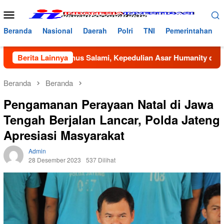
Loncat
Menu
ke
Mobile
konten
Beranda
Nasional
Daerah
Polri
TNI
Pemerintahan
 Bustanus Salami, Kepedulian Asar Humanity dan Mahasiswa K
Berita Lainnya
Beranda
Beranda
Pengamanan Perayaan Natal di Jawa
Tengah Berjalan Lancar, Polda Jateng
Apresiasi Masyarakat
Admin
28 Desember 2023
537 Dilihat