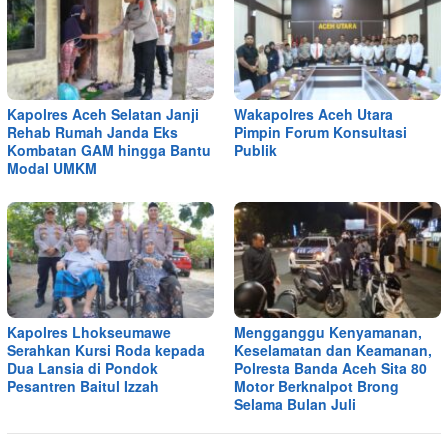
Kapolres Aceh Selatan Janji
Wakapolres Aceh Utara
Rehab Rumah Janda Eks
Pimpin Forum Konsultasi
Kombatan GAM hingga Bantu
Publik
Modal UMKM
Kapolres Lhokseumawe
Mengganggu Kenyamanan,
Serahkan Kursi Roda kepada
Keselamatan dan Keamanan,
Dua Lansia di Pondok
Polresta Banda Aceh Sita 80
Pesantren Baitul Izzah
Motor Berknalpot Brong
Selama Bulan Juli