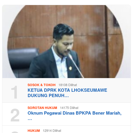
1
18108 Dilihat
SOSOK & TOKOH
KETUA DPRK KOTA LHOKSEUMAWE
DUKUNG PENUH…
2
14175 Dilihat
SOROTAN HUKUM
Oknum Pegawai Dinas BPKPA Bener Mariah,
…
12914 Dilihat
HUKUM