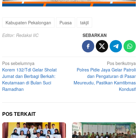
Kabupaten Pekalongan
Puasa
takjil
Editor: Redaksi IIC
SEBARKAN
Navigasi
Pos sebelumnya
Pos berikutnya
Korem 132/Tdl Gelar Sholat
Polres Pidie Jaya Gelar Patroli
pos
Jumat dan Berbagi Berkah:
dan Pengaturan di Pasar
Keutamaan di Bulan Suci
Meureudu, Pastikan Kamtibmas
Ramadhan
Kondusif
POS TERKAIT