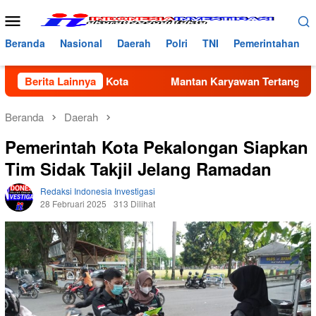
Loncat
Menu
ke
Mobile
konten
Beranda
Nasional
Daerah
Polri
TNI
Pemerintahan
Ibu Kota
Berita Lainnya
Mantan Karyawan Tertangkap Mencuri Laptop Di
Beranda
Daerah
Pemerintah Kota Pekalongan Siapkan
Tim Sidak Takjil Jelang Ramadan
Redaksi Indonesia Investigasi
28 Februari 2025
313 Dilihat