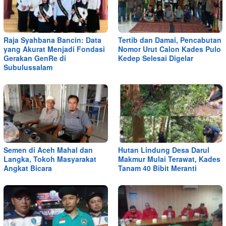
Raja Syahbana Bancin: Data
Tertib dan Damai, Pencabutan
yang Akurat Menjadi Fondasi
Nomor Urut Calon Kades Pulo
Gerakan GenRe di
Kedep Selesai Digelar
Subulussalam
Semen di Aceh Mahal dan
Hutan Lindung Desa Darul
Langka, Tokoh Masyarakat
Makmur Mulai Terawat, Kades
Angkat Bicara
Tanam 40 Bibit Meranti