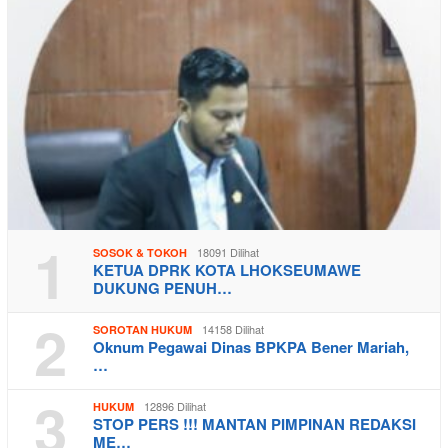
1
18091 Dilihat
SOSOK & TOKOH
KETUA DPRK KOTA LHOKSEUMAWE
DUKUNG PENUH…
2
14158 Dilihat
SOROTAN HUKUM
Oknum Pegawai Dinas BPKPA Bener Mariah,
…
3
12896 Dilihat
HUKUM
STOP PERS !!! MANTAN PIMPINAN REDAKSI
ME…