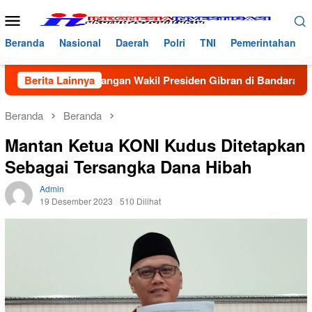
Loncat
Menu
ke
Mobile
konten
Beranda
Nasional
Daerah
Polri
TNI
Pemerintahan
mbut Kedatangan Wakil Presiden Gibran di Bandara Malikussale
Berita Lainnya
Beranda
Beranda
Mantan Ketua KONI Kudus Ditetapkan
Sebagai Tersangka Dana Hibah
Admin
19 Desember 2023
510 Dilihat