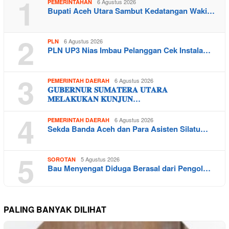
1
6 Agustus 2026
PEMERINTAHAN
Bupati Aceh Utara Sambut Kedatangan Waki…
2
6 Agustus 2026
PLN
PLN UP3 Nias Imbau Pelanggan Cek Instala…
3
6 Agustus 2026
PEMERINTAH DAERAH
𝐆𝐔𝐁𝐄𝐑𝐍𝐔𝐑 𝐒𝐔𝐌𝐀𝐓𝐄𝐑𝐀 𝐔𝐓𝐀𝐑𝐀
𝐌𝐄𝐋𝐀𝐊𝐔𝐊𝐀𝐍 𝐊𝐔𝐍𝐉𝐔𝐍…
4
6 Agustus 2026
PEMERINTAH DAERAH
Sekda Banda Aceh dan Para Asisten Silatu…
5
5 Agustus 2026
SOROTAN
Bau Menyengat Diduga Berasal dari Pengol…
PALING BANYAK DILIHAT