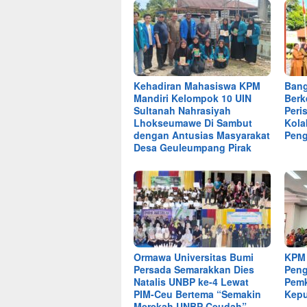
Kehadiran Mahasiswa KPM
Bang
Mandiri Kelompok 10 UIN
Berk
Sultanah Nahrasiyah
Peri
Lhokseumawe Di Sambut
Kola
dengan Antusias Masyarakat
Pen
Desa Geuleumpang Pirak
Ormawa Universitas Bumi
KPM
Persada Semarakkan Dies
Peng
Natalis UNBP ke-4 Lewat
Pemk
PIM-Ceu Bertema “Semakin
Kepu
Merekah UNBP Ceudah”