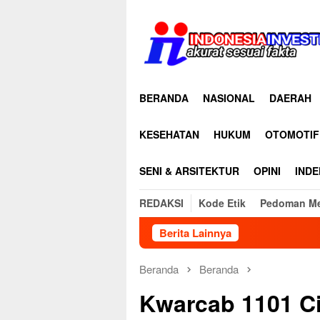
Loncat
ke
konten
BERANDA
NASIONAL
DAERAH
KESEHATAN
HUKUM
OTOMOTIF
SENI & ARSITEKTUR
OPINI
INDE
REDAKSI
Kode Etik
Pedoman Me
Berita Lainnya
Di
Beranda
Beranda
Kwarcab 1101 C