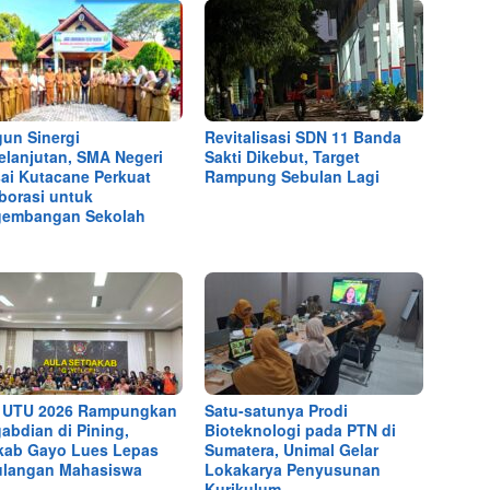
un Sinergi
Revitalisasi SDN 11 Banda
elanjutan, SMA Negeri
Sakti Dikebut, Target
sai Kutacane Perkuat
Rampung Sebulan Lagi
borasi untuk
gembangan Sekolah
 UTU 2026 Rampungkan
Satu-satunya Prodi
abdian di Pining,
Bioteknologi pada PTN di
ab Gayo Lues Lepas
Sumatera, Unimal Gelar
langan Mahasiswa
Lokakarya Penyusunan
Kurikulum