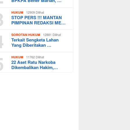
BPKPA Bener Mariah, …
3
12909 Dilihat
HUKUM
STOP PERS !!! MANTAN
PIMPINAN REDAKSI ME…
4
12881 Dilihat
SOROTAN HUKUM
Terkait Sengketa Lahan
Yang Diberitakan …
5
11762 Dilihat
HUKUM
22 Aset Ratu Narkoba
Dikembalikan Hakim,…