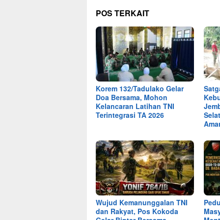
POS TERKAIT
Korem 132/Tadulako Gelar
Satg
Doa Bersama, Mohon
Keb
Kelancaran Latihan TNI
Jemb
Terintegrasi TA 2026
Sela
Ama
Wujud Kemanunggalan TNI
Pedu
dan Rakyat, Pos Kokoda
Masy
Gelar Binter Bersama
Ment