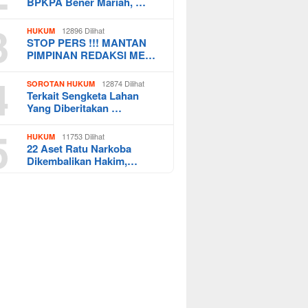
BPKPA Bener Mariah, …
3
12896 Dilihat
HUKUM
STOP PERS !!! MANTAN
PIMPINAN REDAKSI ME…
4
12874 Dilihat
SOROTAN HUKUM
Terkait Sengketa Lahan
Yang Diberitakan …
5
11753 Dilihat
HUKUM
22 Aset Ratu Narkoba
Dikembalikan Hakim,…