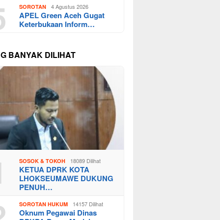
5
4 Agustus 2026
SOROTAN
APEL Green Aceh Gugat
Keterbukaan Inform…
NG BANYAK DILIHAT
1
18089 Dilihat
SOSOK & TOKOH
KETUA DPRK KOTA
LHOKSEUMAWE DUKUNG
PENUH…
2
14157 Dilihat
SOROTAN HUKUM
Oknum Pegawai Dinas