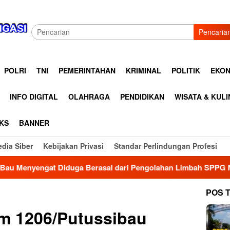
Pencaria
POLRI
TNI
PEMERINTAHAN
KRIMINAL
POLITIK
EKON
INFO DIGITAL
OLAHRAGA
PENDIDIKAN
WISATA & KUL
KS
BANNER
dia Siber
Kebijakan Privasi
Standar Perlindungan Profesi
sal dari Pengolahan Limbah SPPG MBG Boyolali Dikeluhkan Wa
POS 
 1206/Putussibau