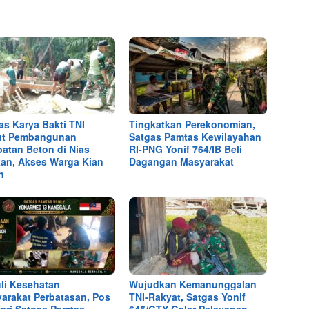
as Karya Bakti TNI
Tingkatkan Perekonomian,
ut Pembangunan
Satgas Pamtas Kewilayahan
atan Beton di Nias
RI-PNG Yonif 764/IB Beli
tan, Akses Warga Kian
Dagangan Masyarakat
n
li Kesehatan
Wujudkan Kemanunggalan
arakat Perbatasan, Pos
TNI-Rakyat, Satgas Yonif
ari Satgas Pamtas
645/GTY Gelar Pelayanan