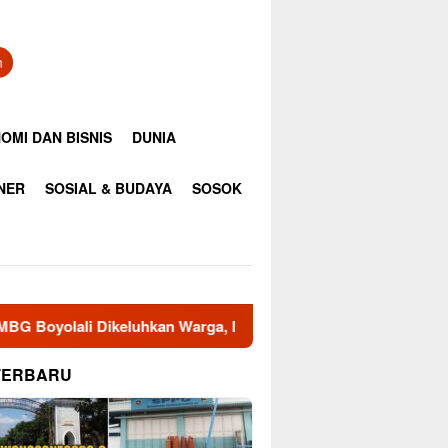
n
OMI DAN BISNIS
DUNIA
INER
SOSIAL & BUDAYA
SOSOK
rga, DLH Diminta Segera Sampaikan Hasil Uji
Ayo Dono
TERBARU