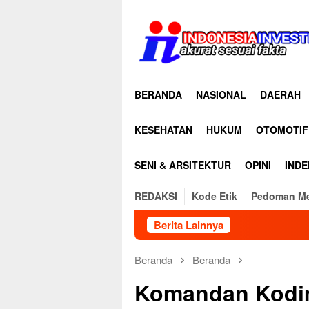
Loncat
ke
konten
BERANDA
NASIONAL
DAERAH
KESEHATAN
HUKUM
OTOMOTIF
SENI & ARSITEKTUR
OPINI
INDE
REDAKSI
Kode Etik
Pedoman Me
Berita Lainnya
Bau Menyengat Diduga Bera
Beranda
Beranda
Komandan Kodim