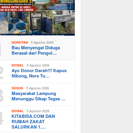
1
5 Agustus 2026
SOROTAN
Bau Menyengat Diduga
Berasal dari Pengol…
2
5 Agustus 2026
SOSIAL
Ayo Donor Darah!!! Kapus
Nibong, Ners Tu…
3
5 Agustus 2026
SOSOK
Masyarakat Lampung
Menunggu Sikap Tegas …
4
5 Agustus 2026
SOSIAL
KITABISA.COM DAN
RUMAH ZAKAT
SALURKAN 1.…